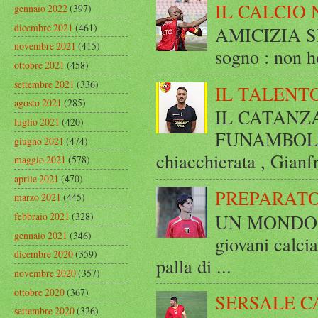
IL CALCIO 
gennaio 2022
(397)
dicembre 2021
(461)
AMICIZIA SE
novembre 2021
(415)
sogno : non ho
ottobre 2021
(458)
settembre 2021
(336)
IL TALENT
agosto 2021
(285)
IL CATANZ
luglio 2021
(420)
FUNAMBOLICO
giugno 2021
(474)
chiacchierata , Gianf
maggio 2021
(578)
aprile 2021
(470)
PREPARATO
marzo 2021
(445)
UN MONDO A 
febbraio 2021
(328)
gennaio 2021
(346)
giovani calci
dicembre 2020
(359)
palla di ...
novembre 2020
(357)
ottobre 2020
(367)
SERSALE C
settembre 2020
(326)