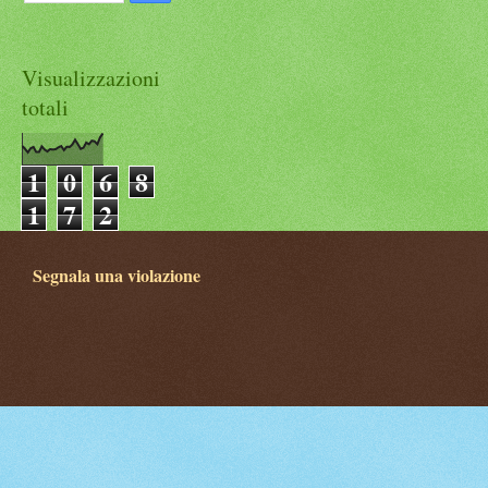
Visualizzazioni
totali
1
0
6
8
1
7
2
Segnala una violazione