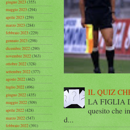
giugno 2023
(355)
maggio 2023
(294)
aprile 2023
(259)
marzo 2023
(284)
febbraio 2023
(229)
gennaio 2023
(298)
dicembre 2022
(290)
novembre 2022
(363)
ottobre 2022
(328)
settembre 2022
(377)
agosto 2022
(462)
luglio 2022
(496)
IL QUIZ CH
giugno 2022
(435)
LA FIGLIA DI
maggio 2022
(509)
quesito che in
aprile 2022
(428)
d...
marzo 2022
(547)
febbraio 2022
(391)