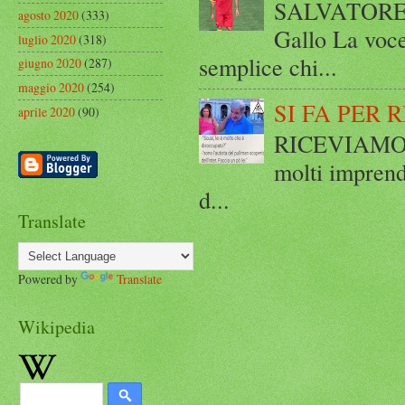
SALVATORE 
agosto 2020
(333)
Gallo La voce
luglio 2020
(318)
semplice chi...
giugno 2020
(287)
maggio 2020
(254)
SI FA PER 
aprile 2020
(90)
RICEVIAMO E
molti imprend
d...
Translate
Powered by
Translate
Wikipedia