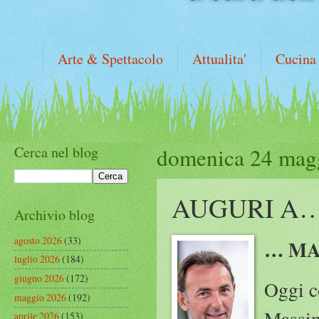
Arte & Spettacolo
Attualita'
Cucina
Cerca nel blog
domenica 24 mag
AUGURI A
Archivio blog
agosto 2026
(33)
… MA
luglio 2026
(184)
giugno 2026
(172)
Oggi c
maggio 2026
(192)
Massim
aprile 2026
(153)