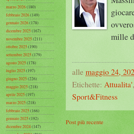
marzo 2026
(180)
giocar
febbraio 2026
(149)
ovvero
gennaio 2026
(178)
dicembre 2025
(167)
mille d
novembre 2025
(211)
ottobre 2025
(190)
settembre 2025
(179)
agosto 2025
(178)
alle
maggio 24, 20
luglio 2025
(197)
giugno 2025
(226)
Etichette:
Attualita'
maggio 2025
(218)
Sport&Fitness
aprile 2025
(197)
marzo 2025
(218)
febbraio 2025
(166)
gennaio 2025
(192)
Post più recente
dicembre 2024
(147)