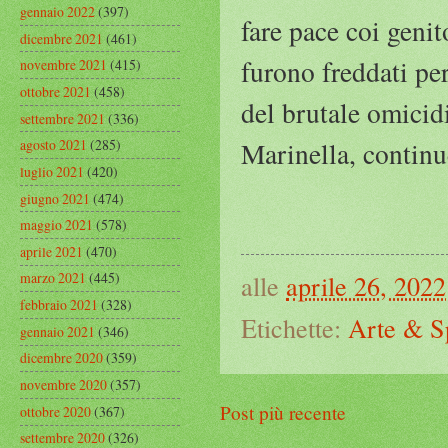
gennaio 2022
(397)
fare pace coi genito
dicembre 2021
(461)
furono freddati pe
novembre 2021
(415)
ottobre 2021
(458)
del brutale omicid
settembre 2021
(336)
agosto 2021
(285)
Marinella, continue
luglio 2021
(420)
giugno 2021
(474)
maggio 2021
(578)
aprile 2021
(470)
alle
aprile 26, 2022
marzo 2021
(445)
febbraio 2021
(328)
Etichette:
Arte & S
gennaio 2021
(346)
dicembre 2020
(359)
novembre 2020
(357)
Post più recente
ottobre 2020
(367)
settembre 2020
(326)