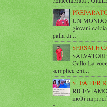
chiacchierata , Gianf
PREPARATO
UN MONDO A 
giovani calci
palla di ...
SERSALE C
SALVATORE 
Gallo La voce
semplice chi...
SI FA PER 
RICEVIAMO E
molti imprend
d...