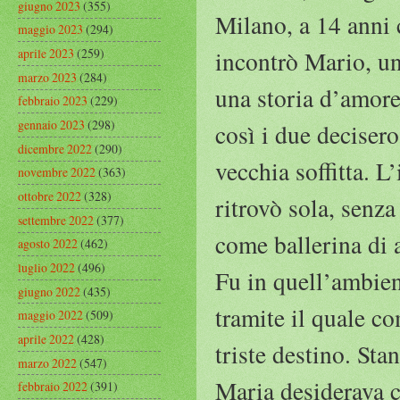
giugno 2023
(355)
Milano, a 14 anni 
maggio 2023
(294)
aprile 2023
(259)
incontrò Mario, un
marzo 2023
(284)
una storia d’amore.
febbraio 2023
(229)
gennaio 2023
(298)
così i due decisero
dicembre 2022
(290)
vecchia soffitta. L
novembre 2022
(363)
ottobre 2022
(328)
ritrovò sola, senza
settembre 2022
(377)
come ballerina di
agosto 2022
(462)
luglio 2022
(496)
Fu in quell’ambien
giugno 2022
(435)
tramite il quale co
maggio 2022
(509)
aprile 2022
(428)
triste destino. Sta
marzo 2022
(547)
Maria desiderava c
febbraio 2022
(391)