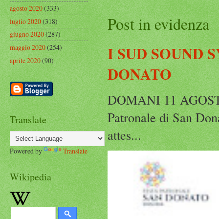
agosto 2020
(333)
Post in evidenza
luglio 2020
(318)
giugno 2020
(287)
maggio 2020
(254)
I SUD SOUND 
aprile 2020
(90)
DONATO
DOMANI 11 AGOST
Patronale di San Dona
Translate
attes...
Powered by
Translate
Wikipedia