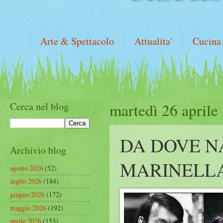
Arte & Spettacolo
Attualita'
Cucina
Cerca nel blog
martedì 26 aprile
DA DOVE N
Archivio blog
MARINELL
agosto 2026
(52)
luglio 2026
(184)
giugno 2026
(172)
maggio 2026
(192)
aprile 2026
(153)