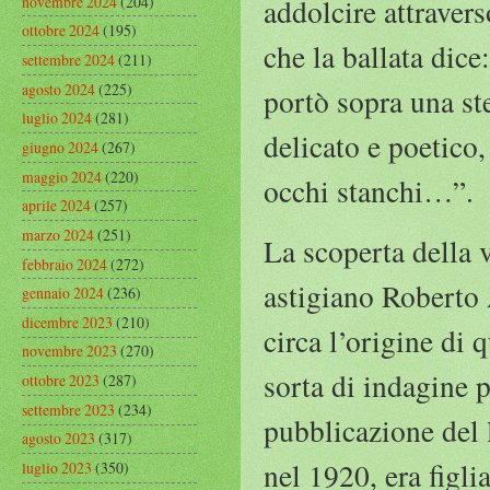
novembre 2024
(204)
addolcire attraver
ottobre 2024
(195)
che la ballata dice
settembre 2024
(211)
agosto 2024
(225)
portò sopra una s
luglio 2024
(281)
delicato e poetico,
giugno 2024
(267)
maggio 2024
(220)
occhi stanchi…”.
aprile 2024
(257)
marzo 2024
(251)
La scoperta della 
febbraio 2024
(272)
astigiano Roberto 
gennaio 2024
(236)
dicembre 2023
(210)
circa l’origine di 
novembre 2023
(270)
sorta di indagine p
ottobre 2023
(287)
settembre 2023
(234)
pubblicazione del 
agosto 2023
(317)
nel 1920, era figlia
luglio 2023
(350)