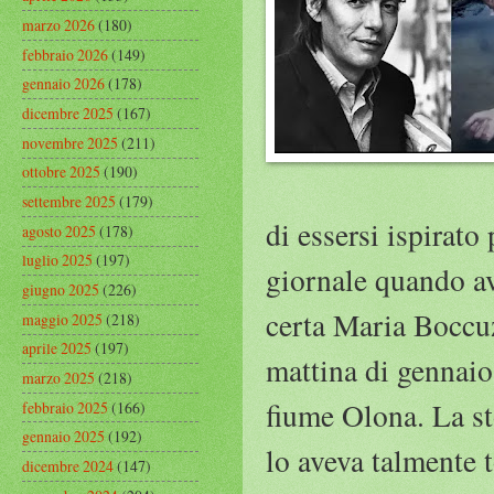
marzo 2026
(180)
febbraio 2026
(149)
gennaio 2026
(178)
dicembre 2025
(167)
novembre 2025
(211)
ottobre 2025
(190)
settembre 2025
(179)
di essersi ispirato
agosto 2025
(178)
luglio 2025
(197)
giornale quando av
giugno 2025
(226)
certa Maria Boccuz
maggio 2025
(218)
aprile 2025
(197)
mattina di gennaio 
marzo 2025
(218)
fiume Olona. La st
febbraio 2025
(166)
gennaio 2025
(192)
lo aveva talmente t
dicembre 2024
(147)