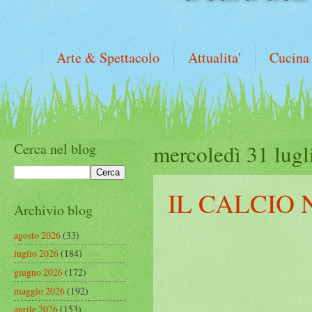
Arte & Spettacolo
Attualita'
Cucina
Cerca nel blog
mercoledì 31 lugl
IL CALCIO 
Archivio blog
agosto 2026
(33)
luglio 2026
(184)
giugno 2026
(172)
maggio 2026
(192)
aprile 2026
(153)