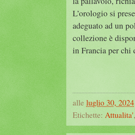
la pallavolo, rich
L’orologio si prese
adeguato ad un pol
collezione è dispon
in Francia per chi 
alle
luglio 30, 2024
Etichette:
Attualita'