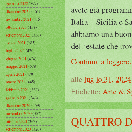
gennaio 2022
(397)
avete già programm
dicembre 2021
(461)
Italia – Sicilia e 
novembre 2021
(415)
ottobre 2021
(458)
abbiamo una buona 
settembre 2021
(336)
agosto 2021
(285)
dell’estate che tro
luglio 2021
(420)
giugno 2021
(474)
Continua a leggere.
maggio 2021
(578)
aprile 2021
(470)
alle
luglio 31, 2024
marzo 2021
(445)
Etichette:
Arte & S
febbraio 2021
(328)
gennaio 2021
(346)
dicembre 2020
(359)
novembre 2020
(357)
QUATTRO D
ottobre 2020
(367)
settembre 2020
(326)