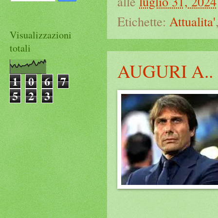
alle
luglio 31, 2024
Etichette:
Attualita'
Visualizzazioni
totali
AUGURI A..
1
0
6
7
5
2
3