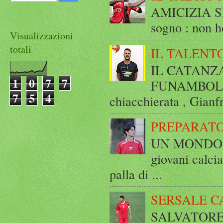
AMICIZIA SE
sogno : non ho
Visualizzazioni
totali
IL TALENT
IL CATANZ
1
0
7
7
FUNAMBOLICO
7
5
4
chiacchierata , Gianf
PREPARATO
UN MONDO A 
giovani calci
palla di ...
SERSALE C
SALVATORE 