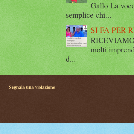
Gallo La voce
semplice chi...
SI FA PER 
RICEVIAMO E
molti imprend
d...
Segnala una violazione