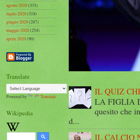
agosto 2020
(333)
luglio 2020
(318)
giugno 2020
(287)
maggio 2020
(254)
aprile 2020
(90)
Translate
IL QUIZ CH
Powered by
Translate
LA FIGLIA DI
quesito che in
Wikipedia
d...
IL CALCIO 