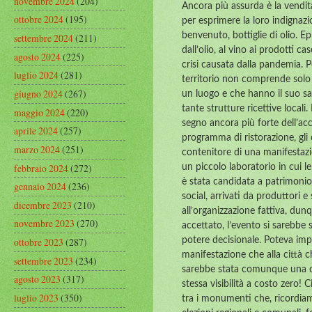
novembre 2024
(204)
Ancora più assurda è la vendita
ottobre 2024
(195)
per esprimere la loro indignazi
benvenuto, bottiglie di olio. 
settembre 2024
(211)
dall’olio, al vino ai prodotti c
agosto 2024
(225)
crisi causata dalla pandemia. P
luglio 2024
(281)
territorio non comprende solo l
giugno 2024
(267)
un luogo e che hanno il suo sa
tante strutture ricettive locali.
maggio 2024
(220)
segno ancora più forte dell’ac
aprile 2024
(257)
programma di ristorazione, gli o
marzo 2024
(251)
contenitore di una manifestazi
febbraio 2024
(272)
un piccolo laboratorio in cui le
è stata candidata a patrimonio
gennaio 2024
(236)
social, arrivati da produttori
dicembre 2023
(210)
all’organizzazione fattiva, dun
novembre 2023
(270)
accettato, l’evento si sarebbe
ottobre 2023
(287)
potere decisionale. Poteva imp
manifestazione che alla città 
settembre 2023
(234)
sarebbe stata comunque una de
agosto 2023
(317)
stessa visibilità a costo zero!
luglio 2023
(350)
tra i monumenti che, ricordiam