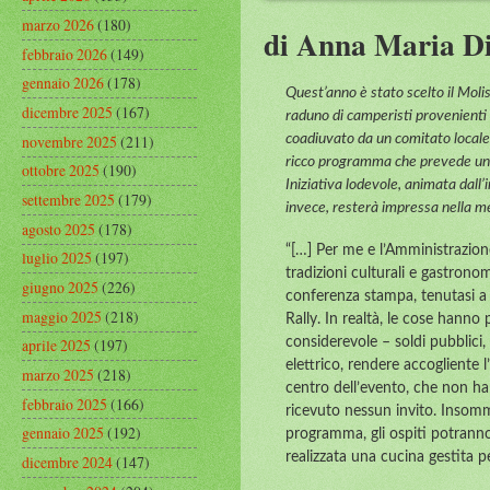
marzo 2026
(180)
di Anna Maria Di
febbraio 2026
(149)
gennaio 2026
(178)
Quest’anno è stato scelto il Molise
dicembre 2025
(167)
raduno di camperisti provenienti 
novembre 2025
(211)
coadiuvato da un comitato locale
ricco programma che prevede un to
ottobre 2025
(190)
Iniziativa lodevole, animata dall’
settembre 2025
(179)
invece, resterà impressa nella me
agosto 2025
(178)
“[…] Per me e l’Amministrazion
luglio 2025
(197)
tradizioni culturali e gastrono
giugno 2025
(226)
conferenza stampa, tenutasi a 
maggio 2025
(218)
Rally. In realtà, le cose hann
aprile 2025
(197)
considerevole – soldi pubblici,
elettrico, rendere accogliente l
marzo 2025
(218)
centro dell’evento, che non h
febbraio 2025
(166)
ricevuto nessun invito. Insomma
gennaio 2025
(192)
programma, gli ospiti potranno
realizzata una cucina gestita 
dicembre 2024
(147)