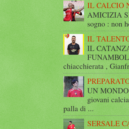
IL CALCIO 
AMICIZIA SE
sogno : non ho
IL TALENT
IL CATANZ
FUNAMBOLICO
chiacchierata , Gianf
PREPARATO
UN MONDO A 
giovani calci
palla di ...
SERSALE C