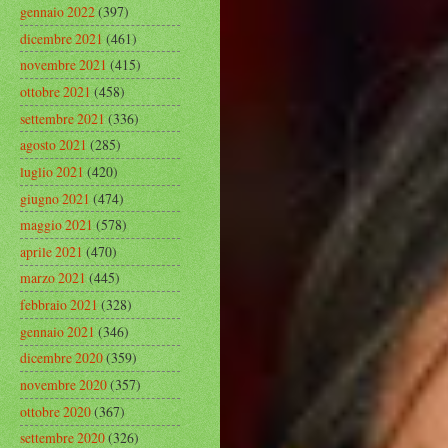
gennaio 2022
(397)
dicembre 2021
(461)
novembre 2021
(415)
ottobre 2021
(458)
settembre 2021
(336)
agosto 2021
(285)
luglio 2021
(420)
giugno 2021
(474)
maggio 2021
(578)
aprile 2021
(470)
marzo 2021
(445)
febbraio 2021
(328)
gennaio 2021
(346)
dicembre 2020
(359)
novembre 2020
(357)
ottobre 2020
(367)
settembre 2020
(326)