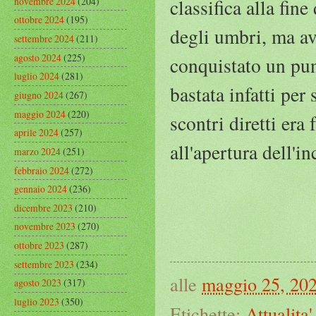
novembre 2024
(204)
classifica alla fin
ottobre 2024
(195)
degli umbri, ma av
settembre 2024
(211)
agosto 2024
(225)
conquistato un pun
luglio 2024
(281)
bastata infatti per
giugno 2024
(267)
maggio 2024
(220)
scontri diretti era
aprile 2024
(257)
all'apertura dell'i
marzo 2024
(251)
febbraio 2024
(272)
gennaio 2024
(236)
dicembre 2023
(210)
novembre 2023
(270)
ottobre 2023
(287)
settembre 2023
(234)
alle
maggio 25, 20
agosto 2023
(317)
luglio 2023
(350)
Etichette:
Attualita'