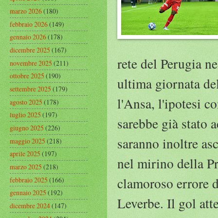
marzo 2026
(180)
febbraio 2026
(149)
gennaio 2026
(178)
dicembre 2025
(167)
rete del Perugia ne
novembre 2025
(211)
ottobre 2025
(190)
ultima giornata de
settembre 2025
(179)
l'Ansa, l'ipotesi c
agosto 2025
(178)
luglio 2025
(197)
sarebbe già stato a
giugno 2025
(226)
saranno inoltre asco
maggio 2025
(218)
aprile 2025
(197)
nel mirino della P
marzo 2025
(218)
clamoroso errore d
febbraio 2025
(166)
gennaio 2025
(192)
Leverbe. Il gol at
dicembre 2024
(147)