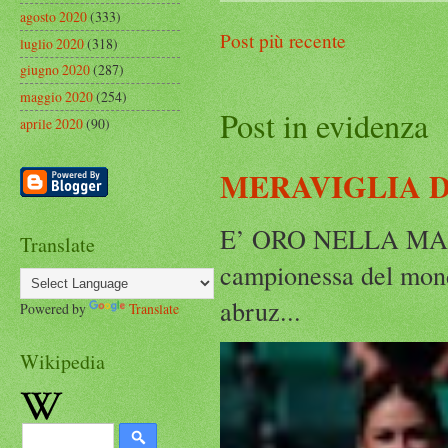
agosto 2020
(333)
Post più recente
luglio 2020
(318)
giugno 2020
(287)
maggio 2020
(254)
Post in evidenza
aprile 2020
(90)
MERAVIGLIA D
E’ ORO NELLA MAR
Translate
campionessa del mond
abruz...
Powered by
Translate
Wikipedia