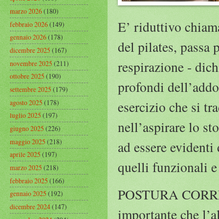
marzo 2026
(180)
E’ riduttivo chiama
febbraio 2026
(149)
gennaio 2026
(178)
del pilates, passa 
dicembre 2025
(167)
respirazione - dich
novembre 2025
(211)
ottobre 2025
(190)
profondi dell’addom
settembre 2025
(179)
agosto 2025
(178)
esercizio che si tr
luglio 2025
(197)
nell’aspirare lo st
giugno 2025
(226)
maggio 2025
(218)
ad essere evidenti 
aprile 2025
(197)
quelli funzionali e
marzo 2025
(218)
febbraio 2025
(166)
POSTURA CORRET
gennaio 2025
(192)
dicembre 2024
(147)
importante che l’a