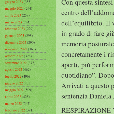
Con questa sintesi
giugno 2023
(355)
maggio 2023
(294)
centro dell’addome 
aprile 2023
(259)
dell’equilibrio. I
marzo 2023
(284)
febbraio 2023
(229)
in grado di fare gi
gennaio 2023
(298)
memoria posturale
dicembre 2022
(290)
novembre 2022
(363)
concretamente i ris
ottobre 2022
(328)
aperti, più performa
settembre 2022
(377)
agosto 2022
(462)
quotidiano”. Dopo 3
luglio 2022
(496)
giugno 2022
(435)
Arrivati a questo 
maggio 2022
(509)
sentenzia Daniela
aprile 2022
(428)
marzo 2022
(547)
RESPIRAZIONE V
febbraio 2022
(391)