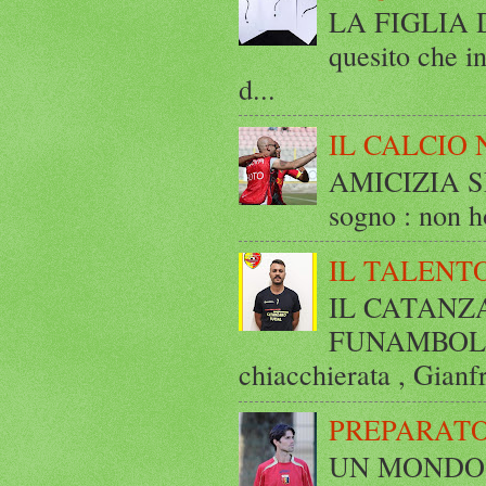
LA FIGLIA DI
quesito che in
d...
IL CALCIO 
AMICIZIA SE
sogno : non ho
IL TALENT
IL CATANZ
FUNAMBOLICO
chiacchierata , Gianf
PREPARATO
UN MONDO A 