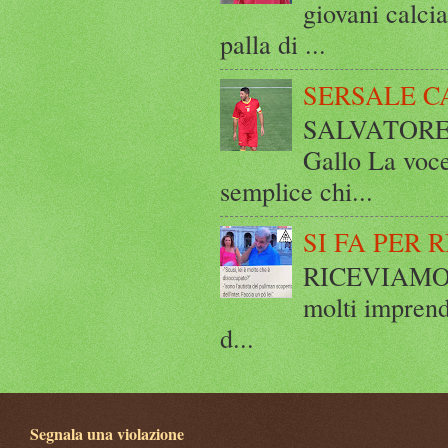
giovani calci
palla di ...
SERSALE C
SALVATORE 
Gallo La voce
semplice chi...
SI FA PER 
RICEVIAMO E
molti imprend
d...
Segnala una violazione