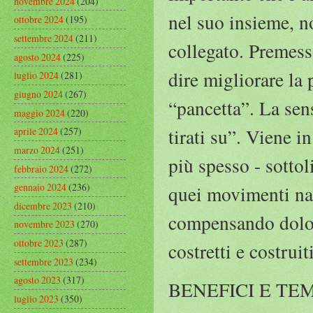
novembre 2024
(204)
nel suo insieme, no
ottobre 2024
(195)
settembre 2024
(211)
collegato. Premess
agosto 2024
(225)
dire migliorare la 
luglio 2024
(281)
giugno 2024
(267)
“pancetta”. La sens
maggio 2024
(220)
tirati su”. Viene 
aprile 2024
(257)
marzo 2024
(251)
più spesso - sotto
febbraio 2024
(272)
gennaio 2024
(236)
quei movimenti nat
dicembre 2023
(210)
compensando dolori
novembre 2023
(270)
ottobre 2023
(287)
costretti e costruit
settembre 2023
(234)
agosto 2023
(317)
BENEFICI E TEMPI
luglio 2023
(350)