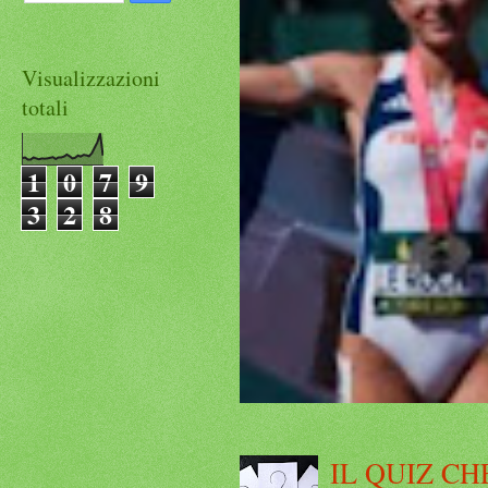
Visualizzazioni
totali
1
0
7
9
3
2
8
IL QUIZ CH