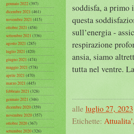
gennaio 2022
(397)
soddisfa, a primo i
dicembre 2021
(461)
questa soddisfazion
novembre 2021
(415)
ottobre 2021
(458)
sull’energia - assi
settembre 2021
(336)
respirazione profo
agosto 2021
(285)
luglio 2021
(420)
ansia, siamo altret
giugno 2021
(474)
tutta nel ventre. 
maggio 2021
(578)
aprile 2021
(470)
marzo 2021
(445)
febbraio 2021
(328)
gennaio 2021
(346)
alle
luglio 27, 2023
dicembre 2020
(359)
novembre 2020
(357)
Etichette:
Attualita'
ottobre 2020
(367)
settembre 2020
(326)