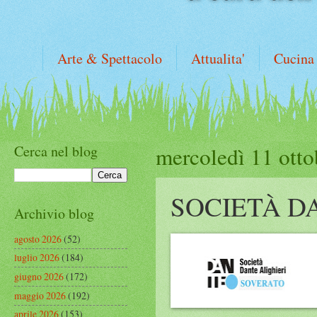
Arte & Spettacolo
Attualita'
Cucina
Cerca nel blog
mercoledì 11 ott
SOCIETÀ D
Archivio blog
agosto 2026
(52)
luglio 2026
(184)
giugno 2026
(172)
maggio 2026
(192)
aprile 2026
(153)