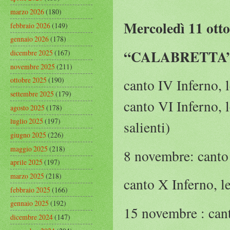
marzo 2026
(180)
Mercoledì 11 otto
febbraio 2026
(149)
gennaio 2026
(178)
“CALABRETTA” 
dicembre 2025
(167)
novembre 2025
(211)
ottobre 2025
(190)
canto IV Inferno, 
settembre 2025
(179)
canto VI Inferno, 
agosto 2025
(178)
luglio 2025
(197)
salienti)
giugno 2025
(226)
maggio 2025
(218)
8 novembre: canto I
aprile 2025
(197)
marzo 2025
(218)
canto X Inferno, l
febbraio 2025
(166)
gennaio 2025
(192)
15 novembre : cant
dicembre 2024
(147)