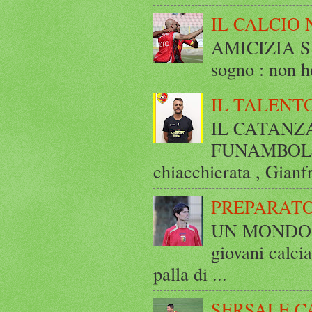
IL CALCIO 
AMICIZIA SE
sogno : non ho
IL TALENT
IL CATANZ
FUNAMBOLICO
chiacchierata , Gianf
PREPARATO
UN MONDO A 
giovani calci
palla di ...
SERSALE C