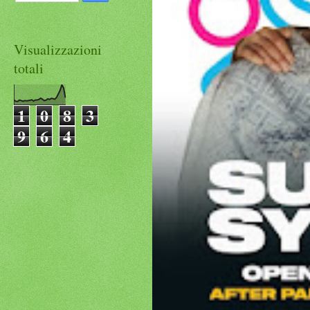
Visualizzazioni
totali
1
0
8
3
9
6
4