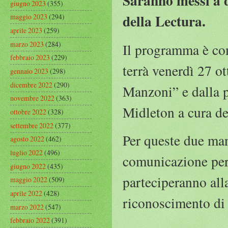
Saranno messi a d
giugno 2023
(355)
della Lectura.
maggio 2023
(294)
aprile 2023
(259)
marzo 2023
(284)
Il programma è comp
febbraio 2023
(229)
terrà venerdì 27 o
gennaio 2023
(298)
dicembre 2022
(290)
Manzoni” e dalla p
novembre 2022
(363)
Midleton a cura de
ottobre 2022
(328)
settembre 2022
(377)
Per queste due man
agosto 2022
(462)
luglio 2022
(496)
comunicazione per 
giugno 2022
(435)
parteciperanno alla
maggio 2022
(509)
aprile 2022
(428)
riconoscimento di 
marzo 2022
(547)
febbraio 2022
(391)