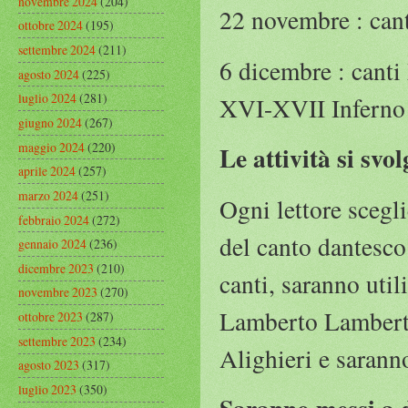
novembre 2024
(204)
22 novembre : cant
ottobre 2024
(195)
settembre 2024
(211)
6 dicembre : canti
agosto 2024
(225)
luglio 2024
(281)
XVI-XVII Inferno (
giugno 2024
(267)
maggio 2024
(220)
Le attività si svo
aprile 2024
(257)
marzo 2024
(251)
Ogni lettore scegli
febbraio 2024
(272)
del canto dantesco.
gennaio 2024
(236)
dicembre 2023
(210)
canti, saranno util
novembre 2023
(270)
Lamberto Lamberti
ottobre 2023
(287)
settembre 2023
(234)
Alighieri e saranno
agosto 2023
(317)
luglio 2023
(350)