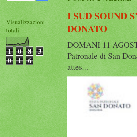
I SUD SOUND 
Visualizzazioni
DONATO
totali
DOMANI 11 AGOST
1
0
8
3
Patronale di San Dona
0
1
6
attes...