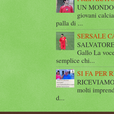
UN MONDO A 
giovani calci
palla di ...
SERSALE C
SALVATORE 
Gallo La voce
semplice chi...
SI FA PER 
RICEVIAMO E
molti imprend
d...