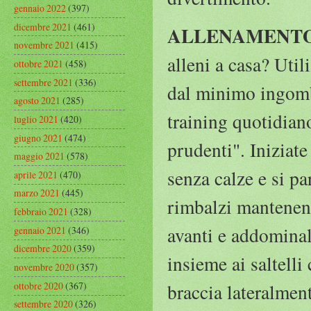
gennaio 2022
(397)
dicembre 2021
(461)
ALLENAMENTO 
novembre 2021
(415)
alleni a casa? Uti
ottobre 2021
(458)
settembre 2021
(336)
dal minimo ingombr
agosto 2021
(285)
training quotidiano
luglio 2021
(420)
giugno 2021
(474)
prudenti". Iniziate 
maggio 2021
(578)
senza calze e si p
aprile 2021
(470)
marzo 2021
(445)
rimbalzi mantenendo
febbraio 2021
(328)
avanti e addominali
gennaio 2021
(346)
dicembre 2020
(359)
insieme ai saltelli
novembre 2020
(357)
ottobre 2020
(367)
braccia lateralment
settembre 2020
(326)