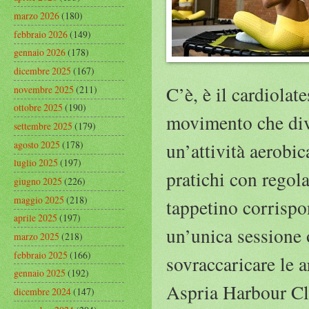
marzo 2026
(180)
febbraio 2026
(149)
gennaio 2026
(178)
dicembre 2025
(167)
C’è, è il cardiolat
novembre 2025
(211)
ottobre 2025
(190)
movimento che diver
settembre 2025
(179)
agosto 2025
(178)
un’attività aerobic
luglio 2025
(197)
pratichi con regola
giugno 2025
(226)
maggio 2025
(218)
tappetino corrispo
aprile 2025
(197)
un’unica sessione 
marzo 2025
(218)
febbraio 2025
(166)
sovraccaricare le 
gennaio 2025
(192)
Aspria Harbour Cl
dicembre 2024
(147)