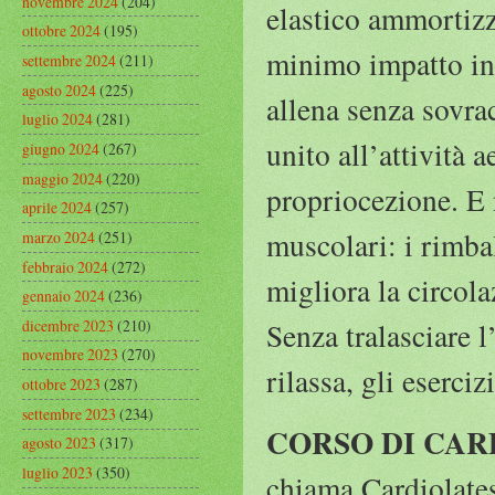
novembre 2024
(204)
elastico ammortizza
ottobre 2024
(195)
minimo impatto in 
settembre 2024
(211)
agosto 2024
(225)
allena senza sovrac
luglio 2024
(281)
unito all’attività 
giugno 2024
(267)
maggio 2024
(220)
propriocezione. E n
aprile 2024
(257)
muscolari: i rimba
marzo 2024
(251)
febbraio 2024
(272)
migliora la circola
gennaio 2024
(236)
dicembre 2023
(210)
Senza tralasciare l
novembre 2023
(270)
rilassa, gli eserci
ottobre 2023
(287)
settembre 2023
(234)
CORSO DI CAR
agosto 2023
(317)
luglio 2023
(350)
chiama Cardiolates