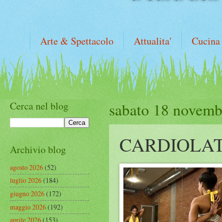
Arte & Spettacolo
Attualita'
Cucina
Cerca nel blog
sabato 18 novemb
CARDIOLA
Archivio blog
agosto 2026
(52)
luglio 2026
(184)
giugno 2026
(172)
maggio 2026
(192)
aprile 2026
(153)