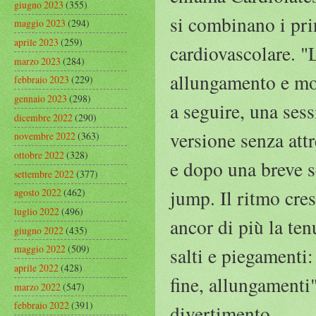
giugno 2023
(355)
si combinano i prin
maggio 2023
(294)
aprile 2023
(259)
cardiovascolare. "L
marzo 2023
(284)
allungamento e mob
febbraio 2023
(229)
gennaio 2023
(298)
a seguire, una sess
dicembre 2022
(290)
versione senza attr
novembre 2022
(363)
ottobre 2022
(328)
e dopo una breve se
settembre 2022
(377)
jump. Il ritmo cre
agosto 2022
(462)
luglio 2022
(496)
ancor di più la te
giugno 2022
(435)
maggio 2022
(509)
salti e piegamenti
aprile 2022
(428)
fine, allungamenti"
marzo 2022
(547)
febbraio 2022
(391)
divertimento.