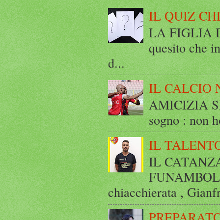
IL QUIZ CH
LA FIGLIA DI
quesito che in
d...
IL CALCIO 
AMICIZIA SE
sogno : non ho
IL TALENT
IL CATANZ
FUNAMBOLICO
chiacchierata , Gianf
PREPARATO