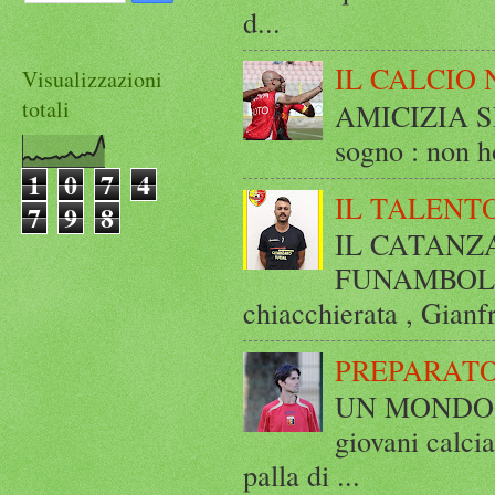
d...
IL CALCIO 
Visualizzazioni
totali
AMICIZIA SE
sogno : non ho
1
0
7
4
IL TALENT
7
9
8
IL CATANZ
FUNAMBOLICO
chiacchierata , Gianf
PREPARATO
UN MONDO A 
giovani calci
palla di ...