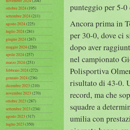
novembre 2024
(204)
punteggio per 5-0 
ottobre 2024
(195)
settembre 2024
(211)
Ancora prima in Tos
agosto 2024
(225)
luglio 2024
(281)
per 30-0, dove ci s
giugno 2024
(267)
dopo aver raggiunt
maggio 2024
(220)
aprile 2024
(257)
nel campionato Gio
marzo 2024
(251)
Polisportiva Olmen
febbraio 2024
(272)
gennaio 2024
(236)
risultato di 43-0.
dicembre 2023
(210)
record, ma che sopr
novembre 2023
(270)
ottobre 2023
(287)
squadre a determina
settembre 2023
(234)
umilia con prestazi
agosto 2023
(317)
luglio 2023
(350)