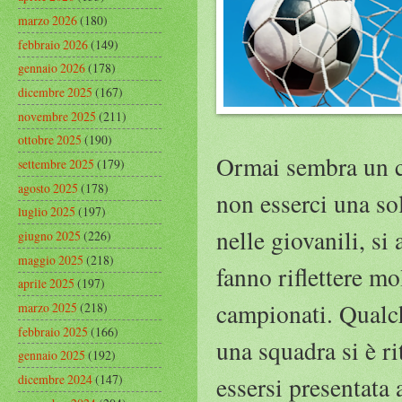
marzo 2026
(180)
febbraio 2026
(149)
gennaio 2026
(178)
dicembre 2025
(167)
novembre 2025
(211)
ottobre 2025
(190)
Ormai sembra un c
settembre 2025
(179)
agosto 2025
(178)
non esserci una so
luglio 2025
(197)
nelle giovanili, si
giugno 2025
(226)
maggio 2025
(218)
fanno riflettere mo
aprile 2025
(197)
campionati. Qualch
marzo 2025
(218)
febbraio 2025
(166)
una squadra si è ri
gennaio 2025
(192)
dicembre 2024
(147)
essersi presentata 