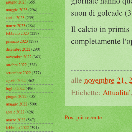
giornate hanno que
giugno 2023
(355)
maggio 2023
(294)
suon di goleade (3
aprile 2023
(259)
marzo 2023
(284)
Il calcio in primi
febbraio 2023
(229)
completamente l'o
gennaio 2023
(298)
dicembre 2022
(290)
novembre 2022
(363)
ottobre 2022
(328)
settembre 2022
(377)
alle
novembre 21, 
agosto 2022
(462)
luglio 2022
(496)
Etichette:
Attualita'
giugno 2022
(435)
maggio 2022
(509)
aprile 2022
(428)
Post più recente
marzo 2022
(547)
febbraio 2022
(391)