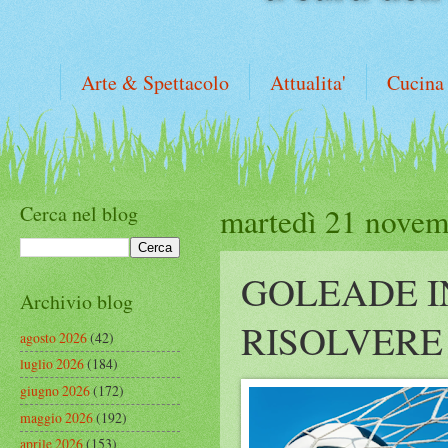
Arte & Spettacolo
Attualita'
Cucina
Cerca nel blog
martedì 21 novem
GOLEADE I
Archivio blog
RISOLVERE
agosto 2026
(42)
luglio 2026
(184)
giugno 2026
(172)
maggio 2026
(192)
aprile 2026
(153)