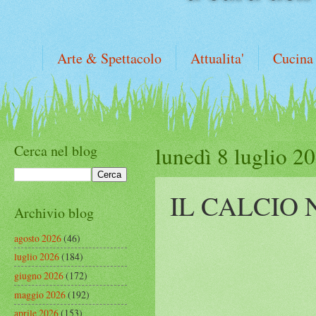
Arte & Spettacolo
Attualita'
Cucina
Cerca nel blog
lunedì 8 luglio 2
IL CALCIO 
Archivio blog
agosto 2026
(46)
luglio 2026
(184)
giugno 2026
(172)
maggio 2026
(192)
aprile 2026
(153)