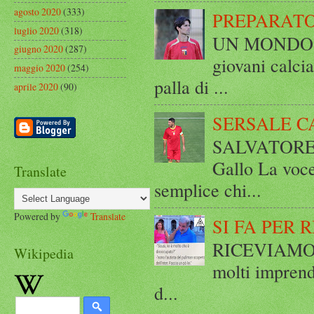
agosto 2020
(333)
PREPARATO
luglio 2020
(318)
UN MONDO A 
giugno 2020
(287)
giovani calci
maggio 2020
(254)
palla di ...
aprile 2020
(90)
SERSALE C
SALVATORE 
Gallo La voce
Translate
semplice chi...
Powered by
Translate
SI FA PER 
RICEVIAMO E
Wikipedia
molti imprend
d...