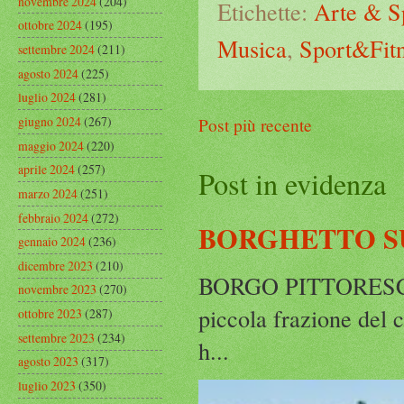
novembre 2024
(204)
Etichette:
Arte & S
ottobre 2024
(195)
Musica
,
Sport&Fit
settembre 2024
(211)
agosto 2024
(225)
luglio 2024
(281)
giugno 2024
(267)
Post più recente
maggio 2024
(220)
aprile 2024
(257)
Post in evidenza
marzo 2024
(251)
febbraio 2024
(272)
BORGHETTO S
gennaio 2024
(236)
dicembre 2023
(210)
BORGO PITTORESCO,
novembre 2023
(270)
piccola frazione del 
ottobre 2023
(287)
settembre 2023
(234)
h...
agosto 2023
(317)
luglio 2023
(350)