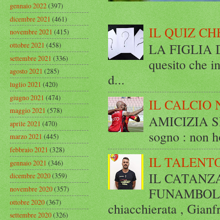
gennaio 2022
(397)
dicembre 2021
(461)
IL QUIZ CH
novembre 2021
(415)
ottobre 2021
(458)
LA FIGLIA DI
settembre 2021
(336)
quesito che in
agosto 2021
(285)
d...
luglio 2021
(420)
giugno 2021
(474)
IL CALCIO 
maggio 2021
(578)
AMICIZIA SE
aprile 2021
(470)
sogno : non ho
marzo 2021
(445)
febbraio 2021
(328)
IL TALENT
gennaio 2021
(346)
IL CATANZ
dicembre 2020
(359)
novembre 2020
(357)
FUNAMBOLICO
ottobre 2020
(367)
chiacchierata , Gianf
settembre 2020
(326)