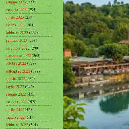
giugno 2023
(355)
maggio 2023
(294)
aprile 2023
(259)
marzo 2023
(284)
febbraio 2023
(229)
gennaio 2023
(298)
dicembre 2022
(290)
novembre 2022
(363)
ottobre 2022
(328)
settembre 2022
(377)
agosto 2022
(462)
luglio 2022
(496)
giugno 2022
(435)
maggio 2022
(509)
aprile 2022
(428)
marzo 2022
(547)
febbraio 2022
(391)