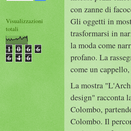
con zanne di facoc
Gli oggetti in most
Visualizzazioni
totali
trasformarsi in nar
la moda come narraz
1
0
6
6
profano. La rassegn
6
4
6
come un cappello,
La mostra "L'Arch
design" racconta l
Colombo, partendo 
Colombo. Il percor