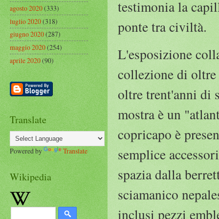
testimonia la capil
agosto 2020
(333)
luglio 2020
(318)
ponte tra civiltà.
giugno 2020
(287)
maggio 2020
(254)
L'esposizione coll
aprile 2020
(90)
collezione di oltre
oltre trent'anni di
mostra è un "atlan
Translate
copricapo è prese
semplice accessori
Powered by
Translate
spazia dalla berre
Wikipedia
sciamanico nepales
inclusi pezzi embl