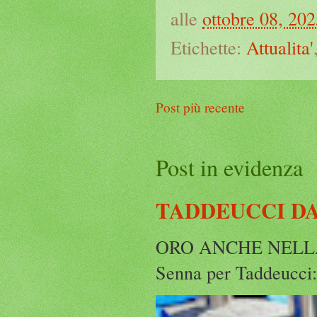
alle
ottobre 08, 20
Etichette:
Attualita'
Post più recente
Post in evidenza
TADDEUCCI D
ORO ANCHE NELLA 5 K
Senna per Taddeucci: 