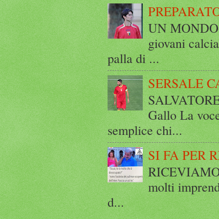
PREPARATO
UN MONDO A 
giovani calci
palla di ...
SERSALE C
SALVATORE 
Gallo La voce
semplice chi...
SI FA PER 
RICEVIAMO E
molti imprend
d...