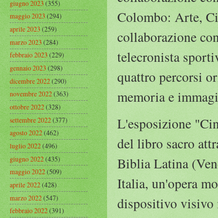
giugno 2023
(355)
Colombo: Arte, Ci
maggio 2023
(294)
aprile 2023
(259)
collaborazione con
marzo 2023
(284)
telecronista sport
febbraio 2023
(229)
gennaio 2023
(298)
quattro percorsi or
dicembre 2022
(290)
memoria e immagin
novembre 2022
(363)
ottobre 2022
(328)
L'esposizione "Cin
settembre 2022
(377)
agosto 2022
(462)
del libro sacro att
luglio 2022
(496)
giugno 2022
(435)
Biblia Latina (Ven
maggio 2022
(509)
Italia, un'opera m
aprile 2022
(428)
marzo 2022
(547)
dispositivo visivo
febbraio 2022
(391)