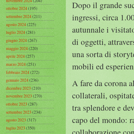
novembre 2024
(204)
Dopo il grande suc
ottobre 2024
(195)
ingressi, circa 1.0
settembre 2024
(211)
agosto 2024
(225)
autunnale i visita
luglio 2024
(281)
di oggetti, attrave
giugno 2024
(267)
maggio 2024
(220)
una sorta di storyt
aprile 2024
(257)
mobili ed esperien
marzo 2024
(251)
febbraio 2024
(272)
gennaio 2024
(236)
A fare da corona a
dicembre 2023
(210)
collaterali, ospitat
novembre 2023
(270)
ottobre 2023
(287)
tra splendore e de
settembre 2023
(234)
capo del mondo: ra
agosto 2023
(317)
luglio 2023
(350)
collaborazione co