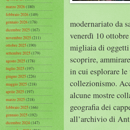
marzo 2026
(180)
febbraio 2026
(149)
modernariato da sa
gennaio 2026
(178)
dicembre 2025
(167)
venerdì 10 ottobre 
novembre 2025
(211)
migliaia di oggetti 
ottobre 2025
(190)
settembre 2025
(179)
scoprire, ammirare
agosto 2025
(178)
luglio 2025
(197)
in cui esplorare le
giugno 2025
(226)
collezionismo. Ac
maggio 2025
(218)
aprile 2025
(197)
alcune mostre colla
marzo 2025
(218)
geografia dei cappe
febbraio 2025
(166)
gennaio 2025
(192)
all’archivio di A
dicembre 2024
(147)