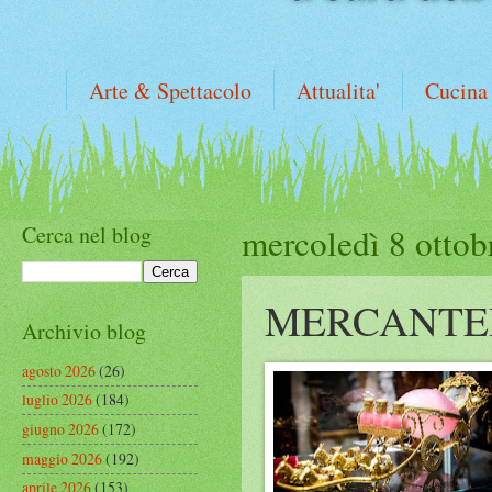
Arte & Spettacolo
Attualita'
Cucina
Cerca nel blog
mercoledì 8 ottob
MERCANTE
Archivio blog
agosto 2026
(26)
luglio 2026
(184)
giugno 2026
(172)
maggio 2026
(192)
aprile 2026
(153)