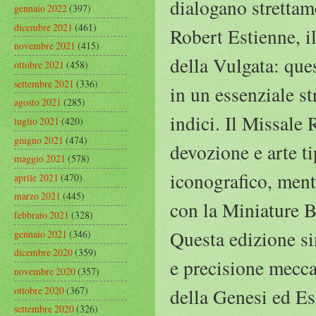
dialogano strettame
gennaio 2022
(397)
dicembre 2021
(461)
Robert Estienne, il
novembre 2021
(415)
della Vulgata: que
ottobre 2021
(458)
settembre 2021
(336)
in un essenziale s
agosto 2021
(285)
indici. Il Missale
luglio 2021
(420)
giugno 2021
(474)
devozione e arte ti
maggio 2021
(578)
iconografico, mentr
aprile 2021
(470)
marzo 2021
(445)
con la Miniature B
febbraio 2021
(328)
Questa edizione si
gennaio 2021
(346)
dicembre 2020
(359)
e precisione meccan
novembre 2020
(357)
ottobre 2020
(367)
della Genesi ed Es
settembre 2020
(326)