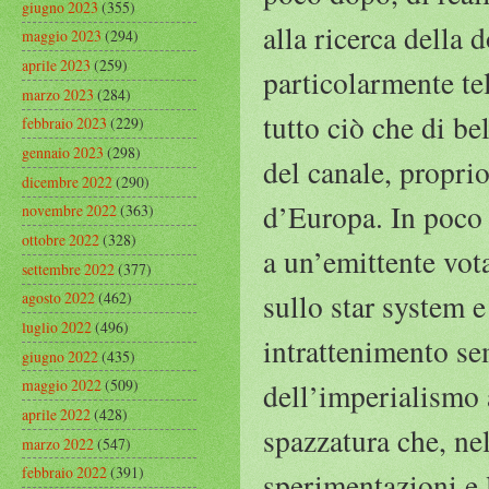
giugno 2023
(355)
alla ricerca della 
maggio 2023
(294)
aprile 2023
(259)
particolarmente tel
marzo 2023
(284)
tutto ciò che di be
febbraio 2023
(229)
gennaio 2023
(298)
del canale, propri
dicembre 2022
(290)
d’Europa. In poco 
novembre 2022
(363)
ottobre 2022
(328)
a un’emittente vot
settembre 2022
(377)
sullo star system e
agosto 2022
(462)
luglio 2022
(496)
intrattenimento se
giugno 2022
(435)
maggio 2022
(509)
dell’imperialismo 
aprile 2022
(428)
spazzatura che, nel
marzo 2022
(547)
febbraio 2022
(391)
sperimentazioni e 