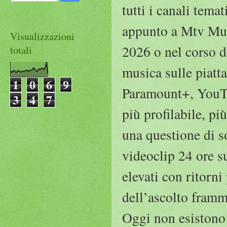
tutti i canali tem
appunto a Mtv Musi
Visualizzazioni
2026 o nel corso de
totali
musica sulle piatt
1
0
6
9
Paramount+, YouTub
3
4
7
più profilabile, pi
una questione di s
videoclip 24 ore su
elevati con ritorn
dell’ascolto framm
Oggi non esistono 