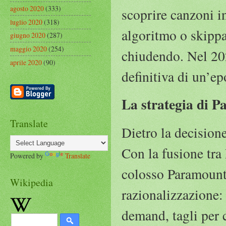
agosto 2020
(333)
scoprire canzoni i
luglio 2020
(318)
algoritmo o skippa
giugno 2020
(287)
maggio 2020
(254)
chiudendo. Nel 202
aprile 2020
(90)
definitiva di un’ep
La strategia di 
Translate
Dietro la decision
Con la fusione tr
Powered by
Translate
colosso Paramount
Wikipedia
razionalizzazione: 
demand, tagli per c