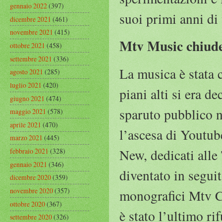
gennaio 2022
(397)
suoi primi anni di 
dicembre 2021
(461)
novembre 2021
(415)
Mtv Music chiude
ottobre 2021
(458)
settembre 2021
(336)
La musica è stata 
agosto 2021
(285)
luglio 2021
(420)
piani alti si era d
giugno 2021
(474)
sparuto pubblico n
maggio 2021
(578)
aprile 2021
(470)
l’ascesa di Youtub
marzo 2021
(445)
New, dedicati alle
febbraio 2021
(328)
gennaio 2021
(346)
diventato in segui
dicembre 2020
(359)
novembre 2020
(357)
monografici Mtv C
ottobre 2020
(367)
è stato l’ultimo ri
settembre 2020
(326)