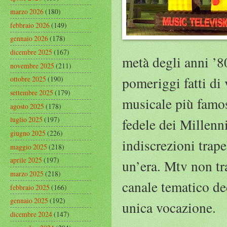
marzo 2026
(180)
febbraio 2026
(149)
gennaio 2026
(178)
dicembre 2025
(167)
metà degli anni ’8
novembre 2025
(211)
pomeriggi fatti di 
ottobre 2025
(190)
settembre 2025
(179)
musicale più famo
agosto 2025
(178)
luglio 2025
(197)
fedele dei Millenn
giugno 2025
(226)
indiscrezioni trape
maggio 2025
(218)
aprile 2025
(197)
un’era. Mtv non t
marzo 2025
(218)
canale tematico de
febbraio 2025
(166)
gennaio 2025
(192)
unica vocazione.
dicembre 2024
(147)