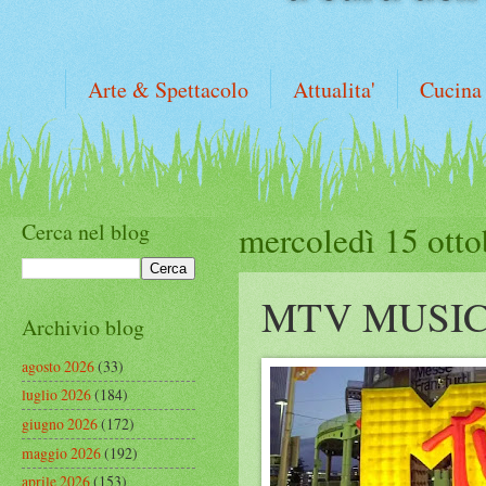
Arte & Spettacolo
Attualita'
Cucina
Cerca nel blog
mercoledì 15 ott
MTV MUSIC
Archivio blog
agosto 2026
(33)
luglio 2026
(184)
giugno 2026
(172)
maggio 2026
(192)
aprile 2026
(153)