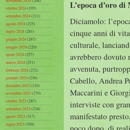
novembre 2024
(204)
L’epoca d’oro di 
ottobre 2024
(195)
settembre 2024
(211)
Diciamolo: l’epoca
agosto 2024
(225)
cinque anni di vita
luglio 2024
(281)
giugno 2024
(267)
culturale, lanciand
maggio 2024
(220)
avrebbero dovuto r
aprile 2024
(257)
marzo 2024
(251)
avvenuta, purtropp
febbraio 2024
(272)
gennaio 2024
(236)
Cabello, Andrea P
dicembre 2023
(210)
Maccarini e Giorgi
novembre 2023
(270)
ottobre 2023
(287)
interviste con gran
settembre 2023
(234)
manifestato presto
agosto 2023
(317)
luglio 2023
(350)
poco dopo, di reali