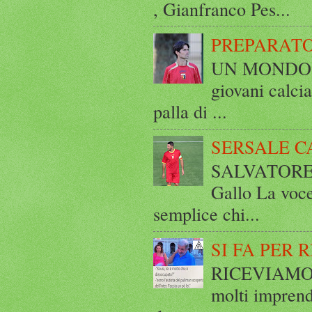
, Gianfranco Pes...
PREPARATO
UN MONDO A 
giovani calci
palla di ...
SERSALE C
SALVATORE 
Gallo La voce
semplice chi...
SI FA PER 
RICEVIAMO E
molti imprend