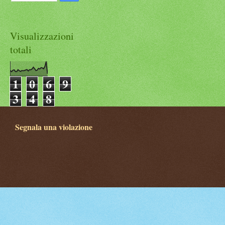
Visualizzazioni
totali
1
0
6
9
3
4
8
Segnala una violazione