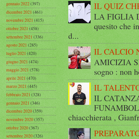
IL QUIZ CH
gennaio 2022
(397)
dicembre 2021
(461)
LA FIGLIA DI
novembre 2021
(415)
quesito che in
ottobre 2021
(458)
d...
settembre 2021
(336)
agosto 2021
(285)
IL CALCIO 
luglio 2021
(420)
AMICIZIA SE
giugno 2021
(474)
sogno : non ho
maggio 2021
(578)
aprile 2021
(470)
IL TALENT
marzo 2021
(445)
febbraio 2021
(328)
IL CATANZ
gennaio 2021
(346)
FUNAMBOLICO
dicembre 2020
(359)
chiacchierata , Gianf
novembre 2020
(357)
ottobre 2020
(367)
PREPARATO
settembre 2020
(326)