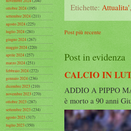
novembre 2024
(204)
Etichette:
Attualita'
ottobre 2024
(195)
settembre 2024
(211)
agosto 2024
(225)
Post più recente
luglio 2024
(281)
giugno 2024
(267)
maggio 2024
(220)
Post in evidenza
aprile 2024
(257)
marzo 2024
(251)
febbraio 2024
(272)
CALCIO IN LU
gennaio 2024
(236)
dicembre 2023
(210)
ADDIO A PIPPO MARC
novembre 2023
(270)
è morto a 90 anni Gius
ottobre 2023
(287)
settembre 2023
(234)
agosto 2023
(317)
luglio 2023
(350)