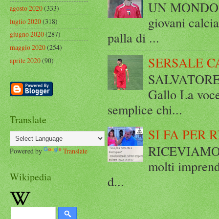
UN MONDO A 
agosto 2020
(333)
giovani calci
luglio 2020
(318)
palla di ...
giugno 2020
(287)
maggio 2020
(254)
SERSALE C
aprile 2020
(90)
SALVATORE 
Gallo La voce
semplice chi...
Translate
SI FA PER 
RICEVIAMO E
Powered by
Translate
molti imprend
Wikipedia
d...