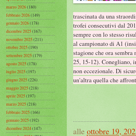
marzo 2026
(180)
febbraio 2026
(149)
trascinata da una straord
gennaio 2026
(178)
trofei consecutivi dal 201
dicembre 2025
(167)
sempre con lo stesso risu
novembre 2025
(211)
al campionato di A1 (insi
ottobre 2025
(190)
stagione che ora sembra mo
settembre 2025
(179)
25, 15-12). Conegliano, i
agosto 2025
(178)
non eccezionale. Di sicur
luglio 2025
(197)
un'altra quella che affron
giugno 2025
(226)
maggio 2025
(218)
aprile 2025
(197)
marzo 2025
(218)
febbraio 2025
(166)
gennaio 2025
(192)
dicembre 2024
(147)
alle
ottobre 19, 20