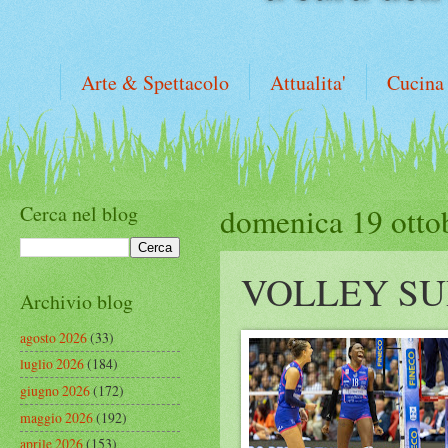
Arte & Spettacolo
Attualita'
Cucina
Cerca nel blog
domenica 19 otto
VOLLEY SU
Archivio blog
agosto 2026
(33)
luglio 2026
(184)
giugno 2026
(172)
maggio 2026
(192)
aprile 2026
(153)