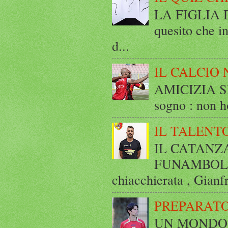
LA FIGLIA DI
quesito che in
d...
IL CALCIO 
AMICIZIA SE
sogno : non ho
IL TALENT
IL CATANZ
FUNAMBOLICO
chiacchierata , Gianf
PREPARATO
UN MONDO A 