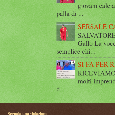
giovani calci
palla di ...
SERSALE C
SALVATORE 
Gallo La voce
semplice chi...
SI FA PER 
RICEVIAMO E
molti imprend
d...
Segnala una violazione