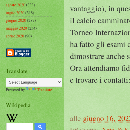
agosto 2020
(333)
vantaggio), in ques
luglio 2020
(318)
il calcio camminat
giugno 2020
(287)
maggio 2020
(254)
Torneo Internazion
aprile 2020
(90)
ha fatto gli esami 
dimostrare anche s
Ora attendiamo fidu
Translate
e trovare i contatti
Powered by
Translate
Wikipedia
alle
giugno 16, 202
Etichette:
Arte & S