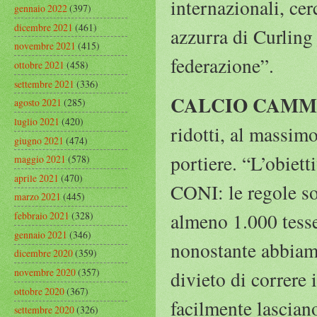
internazionali, cer
gennaio 2022
(397)
dicembre 2021
(461)
azzurra di Curling 
novembre 2021
(415)
federazione”.
ottobre 2021
(458)
settembre 2021
(336)
CALCIO CAMMI
agosto 2021
(285)
luglio 2021
(420)
ridotti, al massim
giugno 2021
(474)
portiere. “L’obiett
maggio 2021
(578)
aprile 2021
(470)
CONI: le regole so
marzo 2021
(445)
almeno 1.000 tesse
febbraio 2021
(328)
gennaio 2021
(346)
nonostante abbiam
dicembre 2020
(359)
novembre 2020
(357)
divieto di correre 
ottobre 2020
(367)
facilmente lasciano
settembre 2020
(326)