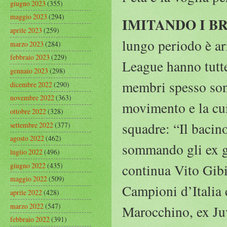
giugno 2023
(355)
maggio 2023
(294)
IMITANDO I B
aprile 2023
(259)
lungo periodo è arr
marzo 2023
(284)
febbraio 2023
(229)
League hanno tutt
gennaio 2023
(298)
membri spesso sono
dicembre 2022
(290)
novembre 2022
(363)
movimento e la cui
ottobre 2022
(328)
squadre: “Il bacin
settembre 2022
(377)
agosto 2022
(462)
sommando gli ex gi
luglio 2022
(496)
giugno 2022
(435)
continua Vito Gibi
maggio 2022
(509)
Campioni d’Itali
aprile 2022
(428)
marzo 2022
(547)
Marocchino, ex Juv
febbraio 2022
(391)