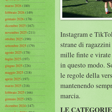
marzo 2026
(180)
febbraio 2026
(149)
gennaio 2026
(178)
dicembre 2025
(167)
Instagram e TikTok
novembre 2025
(211)
ottobre 2025
(190)
strane di ragazzin
settembre 2025
(179)
agosto 2025
(178)
mille finte e virat
luglio 2025
(197)
in questo modo. So
giugno 2025
(226)
maggio 2025
(218)
le regole della ver
aprile 2025
(197)
mantenendo sempre 
marzo 2025
(218)
febbraio 2025
(166)
marcia.
gennaio 2025
(192)
dicembre 2024
(147)
LE CATEGORI