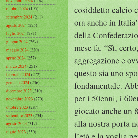
novembre 2024
(204)
cosiddetto calcio 
ottobre 2024
(195)
settembre 2024
(211)
ora anche in Italia
agosto 2024
(225)
della Confederazio
luglio 2024
(281)
giugno 2024
(267)
mese fa. “Sì, certo
maggio 2024
(220)
aggregazione e ovv
aprile 2024
(257)
marzo 2024
(251)
questo sia uno spo
febbraio 2024
(272)
gennaio 2024
(236)
fondamentale. Abbi
dicembre 2023
(210)
per i 50enni, i 60e
novembre 2023
(270)
ottobre 2023
(287)
giocato anche un 
settembre 2023
(234)
alla nostra porta 
agosto 2023
(317)
luglio 2023
(350)
l’età e la voglia p