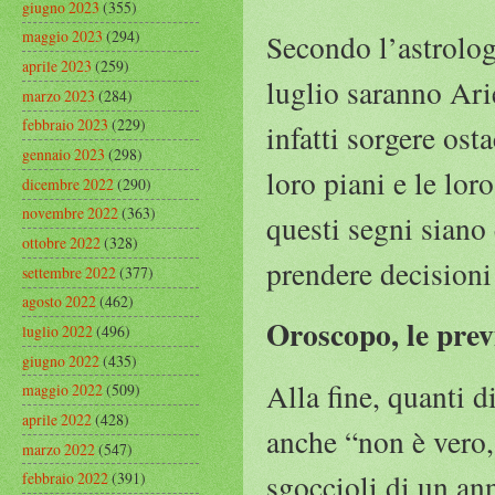
giugno 2023
(355)
maggio 2023
(294)
Secondo l’astrologa
aprile 2023
(259)
luglio saranno Ari
marzo 2023
(284)
febbraio 2023
(229)
infatti sorgere ost
gennaio 2023
(298)
loro piani e le lor
dicembre 2022
(290)
novembre 2022
(363)
questi segni siano 
ottobre 2022
(328)
prendere decisioni
settembre 2022
(377)
agosto 2022
(462)
Oroscopo, le prev
luglio 2022
(496)
giugno 2022
(435)
Alla fine, quanti 
maggio 2022
(509)
aprile 2022
(428)
anche “non è vero,
marzo 2022
(547)
sgoccioli di un an
febbraio 2022
(391)