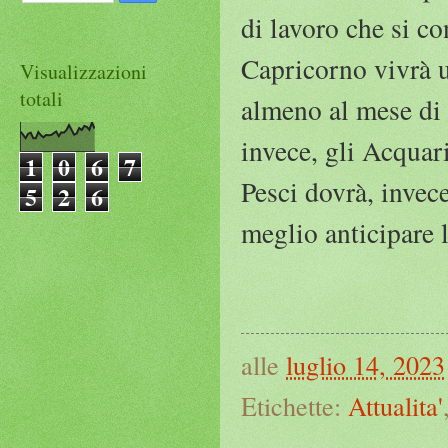
di lavoro che si c
Capricorno vivrà u
Visualizzazioni
totali
almeno al mese di 
invece, gli Acquar
1
0
6
7
Pesci dovrà, invece
5
2
6
meglio anticipare 
alle
luglio 14, 2023
Etichette:
Attualita'