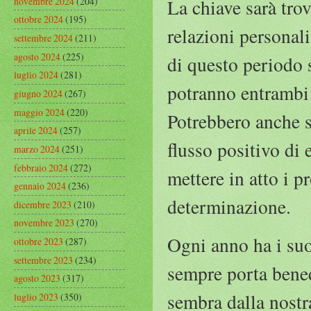
novembre 2024
(204)
La chiave sarà trova
ottobre 2024
(195)
relazioni personali
settembre 2024
(211)
agosto 2024
(225)
di questo periodo 
luglio 2024
(281)
potranno entrambi 
giugno 2024
(267)
maggio 2024
(220)
Potrebbero anche s
aprile 2024
(257)
flusso positivo di
marzo 2024
(251)
febbraio 2024
(272)
mettere in atto i p
gennaio 2024
(236)
determinazione.
dicembre 2023
(210)
novembre 2023
(270)
Ogni anno ha i suoi
ottobre 2023
(287)
settembre 2023
(234)
sempre porta bene
agosto 2023
(317)
sembra dalla nostra
luglio 2023
(350)