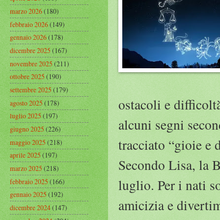
marzo 2026
(180)
febbraio 2026
(149)
gennaio 2026
(178)
dicembre 2025
(167)
novembre 2025
(211)
ottobre 2025
(190)
settembre 2025
(179)
ostacoli e difficol
agosto 2025
(178)
luglio 2025
(197)
alcuni segni secon
giugno 2025
(226)
tracciato “gioie e 
maggio 2025
(218)
aprile 2025
(197)
Secondo Lisa, la B
marzo 2025
(218)
luglio. Per i nati 
febbraio 2025
(166)
gennaio 2025
(192)
amicizia e diverti
dicembre 2024
(147)