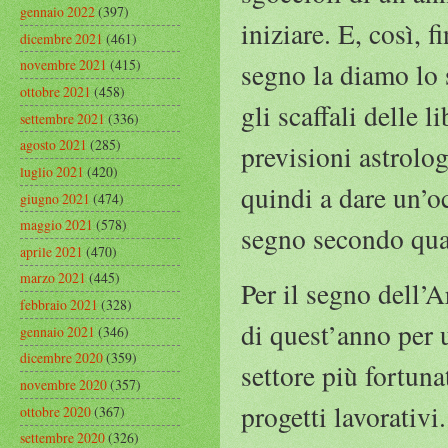
gennaio 2022
(397)
iniziare. E, così, 
dicembre 2021
(461)
novembre 2021
(415)
segno la diamo lo 
ottobre 2021
(458)
gli scaffali delle 
settembre 2021
(336)
agosto 2021
(285)
previsioni astrolo
luglio 2021
(420)
quindi a dare un’o
giugno 2021
(474)
maggio 2021
(578)
segno secondo quan
aprile 2021
(470)
marzo 2021
(445)
Per il segno dell’A
febbraio 2021
(328)
di quest’anno per 
gennaio 2021
(346)
dicembre 2020
(359)
settore più fortuna
novembre 2020
(357)
progetti lavorativi
ottobre 2020
(367)
settembre 2020
(326)