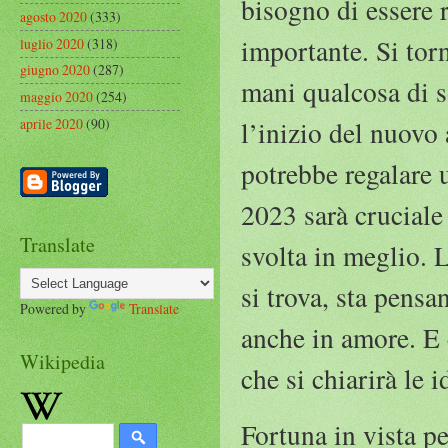
bisogno di essere r
agosto 2020
(333)
importante. Si tor
luglio 2020
(318)
giugno 2020
(287)
mani qualcosa di s
maggio 2020
(254)
aprile 2020
(90)
l’inizio del nuovo
potrebbe regalare 
2023 sarà cruciale
Translate
svolta in meglio. L
si trova, sta pensa
Powered by
Translate
anche in amore. E 
Wikipedia
che si chiarirà le 
Fortuna in vista pe