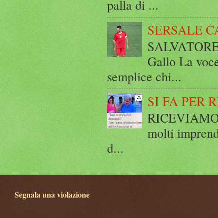
palla di ...
SERSALE C
SALVATORE 
Gallo La voce
semplice chi...
SI FA PER 
RICEVIAMO E
molti imprend
d...
Segnala una violazione