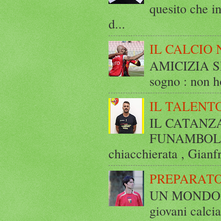
quesito che in
d...
IL CALCIO 
AMICIZIA SE
sogno : non ho
IL TALENT
IL CATANZ
FUNAMBOLICO
chiacchierata , Gianf
PREPARATO
UN MONDO A 
giovani calci