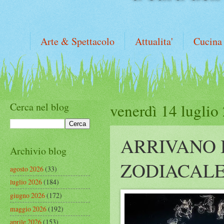
Arte & Spettacolo
Attualita'
Cucina
Cerca nel blog
venerdì 14 luglio
ARRIVANO 
Archivio blog
ZODIACAL
agosto 2026
(33)
luglio 2026
(184)
giugno 2026
(172)
maggio 2026
(192)
aprile 2026
(153)