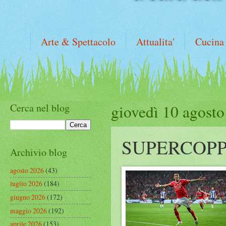
Arte & Spettacolo
Attualita'
Cucina
Cerca nel blog
giovedì 10 agost
SUPERCOP
Archivio blog
agosto 2026
(43)
luglio 2026
(184)
giugno 2026
(172)
maggio 2026
(192)
aprile 2026
(153)