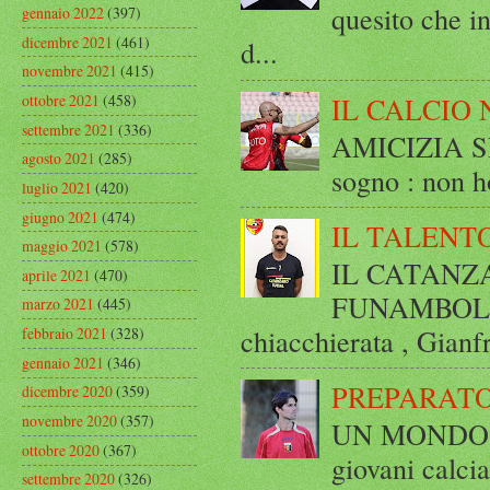
quesito che in
gennaio 2022
(397)
dicembre 2021
(461)
d...
novembre 2021
(415)
IL CALCIO 
ottobre 2021
(458)
settembre 2021
(336)
AMICIZIA SE
agosto 2021
(285)
sogno : non ho
luglio 2021
(420)
giugno 2021
(474)
IL TALENT
maggio 2021
(578)
IL CATANZ
aprile 2021
(470)
FUNAMBOLICO
marzo 2021
(445)
chiacchierata , Gianf
febbraio 2021
(328)
gennaio 2021
(346)
PREPARATO
dicembre 2020
(359)
novembre 2020
(357)
UN MONDO A 
ottobre 2020
(367)
giovani calci
settembre 2020
(326)