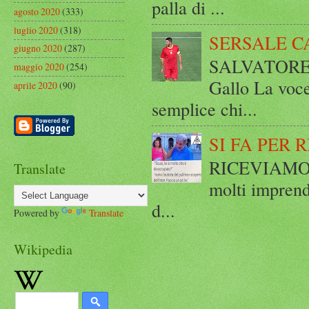
palla di ...
agosto 2020
(333)
luglio 2020
(318)
SERSALE C
giugno 2020
(287)
SALVATORE 
maggio 2020
(254)
Gallo La voce
aprile 2020
(90)
semplice chi...
SI FA PER 
RICEVIAMO E
Translate
molti imprend
d...
Powered by
Translate
Wikipedia