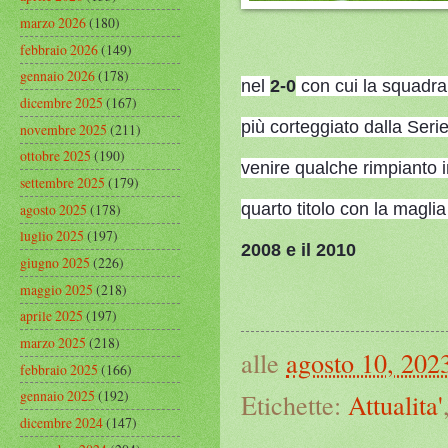
marzo 2026
(180)
febbraio 2026
(149)
gennaio 2026
(178)
nel
2-0
con cui la squadr
dicembre 2025
(167)
più corteggiato dalla Ser
novembre 2025
(211)
ottobre 2025
(190)
venire qualche rimpianto 
settembre 2025
(179)
quarto titolo con la magli
agosto 2025
(178)
luglio 2025
(197)
2008 e il 2010
giugno 2025
(226)
maggio 2025
(218)
aprile 2025
(197)
marzo 2025
(218)
alle
agosto 10, 202
febbraio 2025
(166)
gennaio 2025
(192)
Etichette:
Attualita'
dicembre 2024
(147)