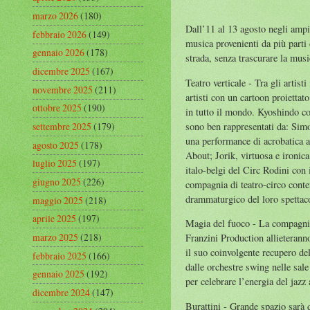
marzo 2026
(180)
Dall’11 al 13 agosto negli ampi 
febbraio 2026
(149)
musica provenienti da più parti
gennaio 2026
(178)
strada, senza trascurare la musi
dicembre 2025
(167)
Teatro verticale - Tra gli artis
novembre 2025
(211)
artisti con un cartoon proietta
ottobre 2025
(190)
in tutto il mondo. Kyoshindo co
sono ben rappresentati da: Simo
settembre 2025
(179)
una performance di acrobatica ae
agosto 2025
(178)
About; Jorik, virtuosa e ironica
luglio 2025
(197)
italo-belgi del Circ Rodini con 
giugno 2025
(226)
compagnia di teatro-circo conte
drammaturgico del loro spettaco
maggio 2025
(218)
aprile 2025
(197)
Magia del fuoco - La compagnia 
marzo 2025
(218)
Franzini Production allieteranno
il suo coinvolgente recupero del
febbraio 2025
(166)
dalle orchestre swing nelle sal
gennaio 2025
(192)
per celebrare l’energia del jazz
dicembre 2024
(147)
Burattini - Grande spazio sarà d