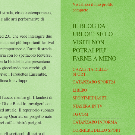
Visualizza il mio profilo
completo
di strada, circo contemporaneo,
 alle arti performative di
IL BLOG DA
URLO!!! SE LO
ed 2.0, che vede interagire due
VISITI NON
tata nei più importanti festival
ontemporaneo e l’arte di strada
POTRAI PIU'
ria con lo spettacolo Reverse,
FARNE A MENO
n la bicicletta che presentano
o giocolando con cerchi; gli
GAZZETTA DELLO
SPORT
vivo; i Pirouettes Ensemble,
linea lo sviluppo
CATANZARO SPORT24
LIBERO
 fuoco, mentre gli Irlandesi di
SPORTMEDIASET
er Dixie Band lo travolgerà con
STASERA IN TV
ed attuale. Il repertorio suonato
TG COM
Swing Quartet: un progetto nato
CATANZARO INFORMA
ei café e bistrò parigini.
CORRIERE DELLO SPORT
 gli spettacoli di teatro di