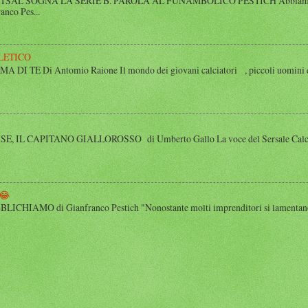
SAL SOGNA LA SERIE B. PAROLA AL FUNAMBOLICO PESTICH Abbiamo inco
anco Pes...
LETICO
 TE Di Antomio Raione Il mondo dei giovani calciatori , piccoli uomini e
 IL CAPITANO GIALLOROSSO di Umberto Gallo La voce del Sersale Calcio, il
😂
HIAMO di Gianfranco Pestich "Nonostante molti imprenditori si lamentano 