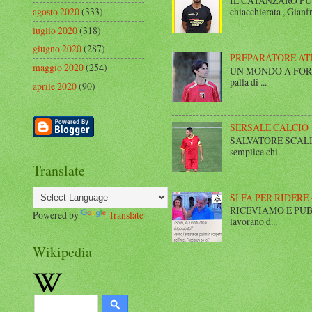
IL CATANZARO FUT
agosto 2020
(333)
chiacchierata , Gianfr
luglio 2020
(318)
giugno 2020
(287)
PREPARATORE AT
maggio 2020
(254)
UN MONDO A FORMA DI
palla di ...
aprile 2020
(90)
SERSALE CALCIO
SALVATORE SCALISE,
semplice chi...
Translate
SI FA PER RIDERE 
RICEVIAMO E PUBBLIC
Powered by
Translate
lavorano d...
Wikipedia