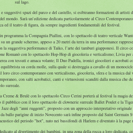
sul lago.
e suggestivi spazi del parco e del castello, si esibiranno formazioni di artisti 
 del mondo. Sarà un’edizione dedicata particolarmente al Circo Contemporaneo e
ca ed il teatro di figura, da sempre ingredienti fondamentali del festival.
ti in programma la Compagnia Piallini, con lo spettacolo di teatro verticale Want
to su un grande schermo, appeso a 20 metri da terra in una performance rappresen
n la suggestiva performance di Taiko, l’arte dei tamburi giapponesi. Il circo c
ne Romanò con lo spettacolo Hop-Hop di giocoleria e verticalismo; Livia per a
rea con tessuti e amaca volante; Il Duo Padella, ironici giocolieri e acrobati co
 equilibrista su corda molle, sulla quale si destreggia a cavallo di un monocicl
il loro circo contemporaneo con verticalismo, giocoleria, sfera e la musica dal 
mporaneo, con salti acrobatici, canti e virtuosismi scanditi dalla musica che de
lo surreale.
Creme & Brulè con lo spettacolo Circo Cerini porterà al festival la magia del
 il pubblico con il loro spettacolo di clownerie surreale Ballet Poulet e la Tig
 Jazz degli “anni ruggenti”, proposto con un approccio interpretativo originale 
e da ballo parigine di inizio Novecento sarà infine proposto dal Saint Germain 
 acustico del periodo "hot", nato nei bassifondi di Harlem e diventato à la page n
edicato al divertimento dei bambini, in una zona della rocca a loro dedicata, con