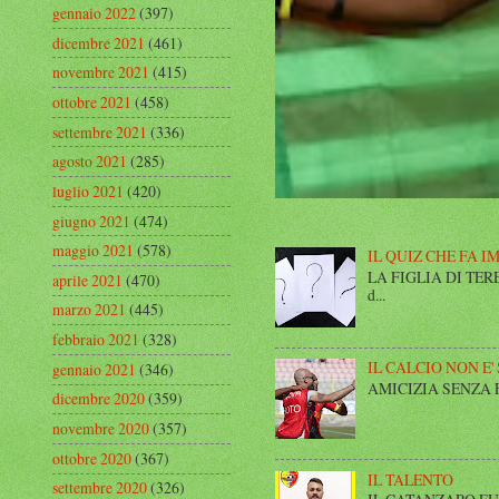
gennaio 2022
(397)
dicembre 2021
(461)
novembre 2021
(415)
ottobre 2021
(458)
settembre 2021
(336)
agosto 2021
(285)
luglio 2021
(420)
giugno 2021
(474)
maggio 2021
(578)
IL QUIZ CHE FA I
LA FIGLIA DI TERESA I
aprile 2021
(470)
d...
marzo 2021
(445)
febbraio 2021
(328)
IL CALCIO NON E'
gennaio 2021
(346)
AMICIZIA SENZA FINE 
dicembre 2020
(359)
novembre 2020
(357)
ottobre 2020
(367)
IL TALENTO
settembre 2020
(326)