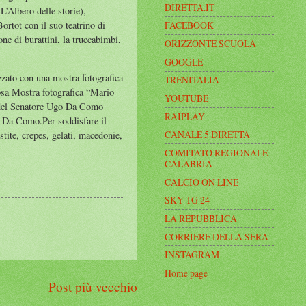
DIRETTA.IT
L’Albero delle storie),
rtot con il suo teatrino di
FACEBOOK
one di burattini, la truccabimbi,
ORIZZONTE SCUOLA
GOOGLE
zato con una mostra fotografica
TRENITALIA
giosa Mostra fotografica “Mario
YOUTUBE
ni del Senatore Ugo Da Como
RAIPLAY
o Da Como.Per soddisfare il
CANALE 5 DIRETTA
stite, crepes, gelati, macedonie,
COMITATO REGIONALE
CALABRIA
CALCIO ON LINE
SKY TG 24
LA REPUBBLICA
CORRIERE DELLA SERA
INSTAGRAM
Home page
Post più vecchio