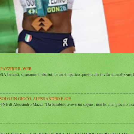
MPAZZIRE IL WEB
n tanti, si saranno imbattuti in un simpatico quesito che invita ad analizzare l’
 SOLO UN GIOCO. ALESSANDRO E JOE
di Alessandro Mazza "Da bambino avevo un sogno : non ho mai giocato a calcio 