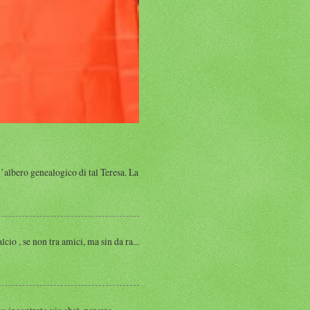
albero genealogico di tal Teresa. La
, se non tra amici, ma sin da ra...