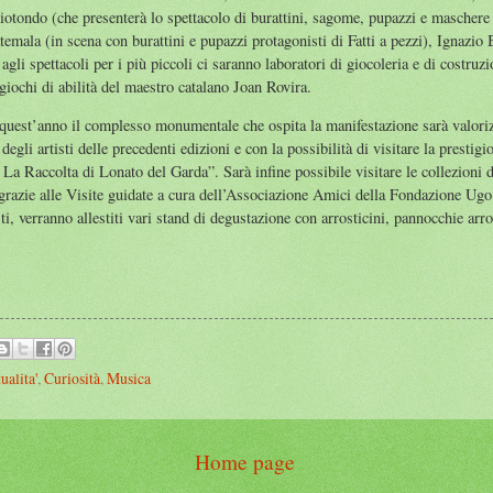
iotondo (che presenterà lo spettacolo di burattini, sagome, pupazzi e maschere 
la (in scena con burattini e pupazzi protagonisti di Fatti a pezzi), Ignazio Bo
li spettacoli per i più piccoli ci saranno laboratori di giocoleria e di costruzi
giochi di abilità del maestro catalano Joan Rovira.
quest’anno il complesso monumentale che ospita la manifestazione sarà valoriz
degli artisti delle precedenti edizioni e con la possibilità di visitare la presti
 La Raccolta di Lonato del Garda”. Sarà infine possibile visitare le collezio
 grazie alle Visite guidate a cura dell’Associazione Amici della Fondazione Ug
ti, verranno allestiti vari stand di degustazione con arrosticini, pannocchie arro
ualita'
,
Curiosità
,
Musica
Home page