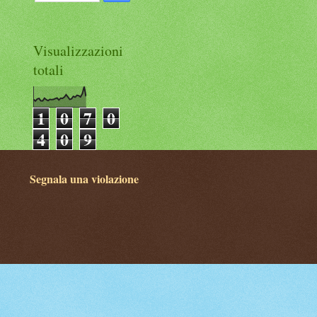
Visualizzazioni
totali
1
0
7
0
4
0
9
Segnala una violazione