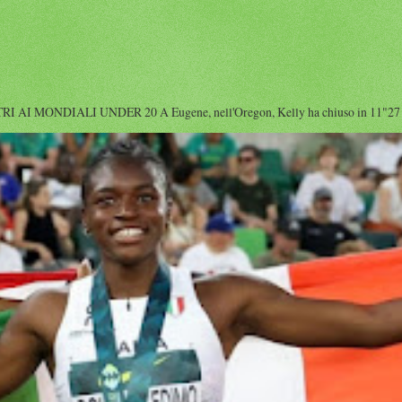
I MONDIALI UNDER 20 A Eugene, nell'Oregon, Kelly ha chiuso in 11"27 diet