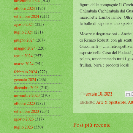
novembre 2024
(204)
figura delle compagnie Il Cerch
ottobre 2024
(195)
Chùmbala Cachùmbala dal Guatema
settembre 2024
(211)
marionette Lambe lambe. Oltre ag
le bolle di sapone e uno spazio 
agosto 2024
(225)
luglio 2024
(281)
Mostre e degustazioni - Anche 
giugno 2024
(267)
di Renato Roberti con gli scatti 
Giacomelli – Una retrospettiva,
maggio 2024
(220)
esposte nella Casa del Podestà
aprile 2024
(257)
palato, accontentando tutti i gus
marzo 2024
(251)
frullati, birra e prodotti locali.
febbraio 2024
(272)
gennaio 2024
(236)
dicembre 2023
(210)
alle
agosto 10, 2023
novembre 2023
(270)
Etichette:
Arte & Spettacolo
,
Att
ottobre 2023
(287)
settembre 2023
(234)
agosto 2023
(317)
Post più recente
luglio 2023
(350)