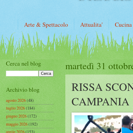
Arte & Spettacolo
Attualita'
Cucina
Cerca nel blog
martedì 31 ottobr
RISSA SCO
Archivio blog
CAMPANIA
agosto 2026
(48)
luglio 2026
(184)
giugno 2026
(172)
maggio 2026
(192)
aprile 2026
(153)