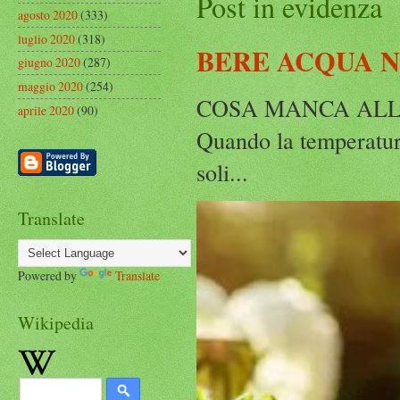
Post in evidenza
agosto 2020
(333)
luglio 2020
(318)
BERE ACQUA 
giugno 2020
(287)
maggio 2020
(254)
COSA MANCA ALLA
aprile 2020
(90)
Quando la temperatura
soli...
Translate
Powered by
Translate
Wikipedia