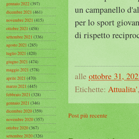
gennaio 2022
(397)
un campanello d'a
dicembre 2021
(461)
per lo sport giovan
novembre 2021
(415)
ottobre 2021
(458)
di rispetto recipro
settembre 2021
(336)
agosto 2021
(285)
luglio 2021
(420)
giugno 2021
(474)
maggio 2021
(578)
alle
ottobre 31, 20
aprile 2021
(470)
marzo 2021
(445)
Etichette:
Attualita'
febbraio 2021
(328)
gennaio 2021
(346)
dicembre 2020
(359)
Post più recente
novembre 2020
(357)
ottobre 2020
(367)
settembre 2020
(326)