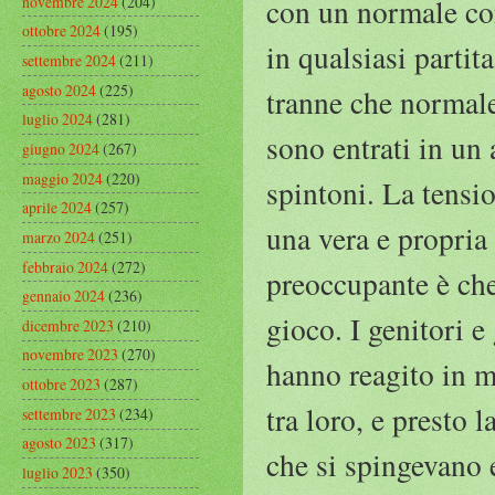
novembre 2024
(204)
con un normale con
ottobre 2024
(195)
in qualsiasi partita
settembre 2024
(211)
agosto 2024
(225)
tranne che normale.
luglio 2024
(281)
sono entrati in un
giugno 2024
(267)
maggio 2024
(220)
spintoni. La tensio
aprile 2024
(257)
una vera e propria 
marzo 2024
(251)
febbraio 2024
(272)
preoccupante è che 
gennaio 2024
(236)
gioco. I genitori e 
dicembre 2023
(210)
novembre 2023
(270)
hanno reagito in m
ottobre 2023
(287)
tra loro, e presto 
settembre 2023
(234)
agosto 2023
(317)
che si spingevano 
luglio 2023
(350)