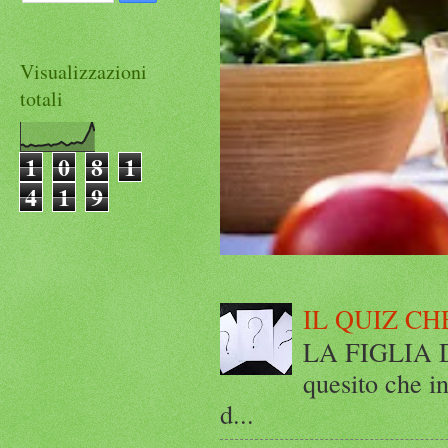
Visualizzazioni
totali
1
0
8
1
4
1
9
IL QUIZ CH
LA FIGLIA DI
quesito che in
d...