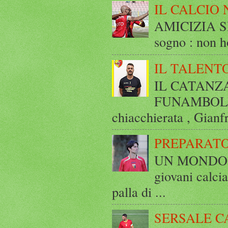
IL CALCIO 
AMICIZIA SE
sogno : non ho
IL TALENT
IL CATANZ
FUNAMBOLICO
chiacchierata , Gianf
PREPARATO
UN MONDO A 
giovani calci
palla di ...
SERSALE C