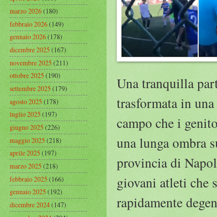
marzo 2026
(180)
febbraio 2026
(149)
gennaio 2026
(178)
dicembre 2025
(167)
novembre 2025
(211)
ottobre 2025
(190)
Una tranquilla part
settembre 2025
(179)
trasformata in una 
agosto 2025
(178)
luglio 2025
(197)
campo che i genitor
giugno 2025
(226)
una lunga ombra sul
maggio 2025
(218)
aprile 2025
(197)
provincia di Napol
marzo 2025
(218)
giovani atleti che 
febbraio 2025
(166)
gennaio 2025
(192)
rapidamente degene
dicembre 2024
(147)