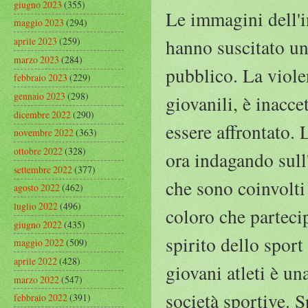
giugno 2023
(355)
Le immagini dell'i
maggio 2023
(294)
aprile 2023
(259)
hanno suscitato un
marzo 2023
(284)
pubblico. La viole
febbraio 2023
(229)
gennaio 2023
(298)
giovanili, è inacc
dicembre 2022
(290)
essere affrontato. 
novembre 2022
(363)
ottobre 2022
(328)
ora indagando sull
settembre 2022
(377)
che sono coinvolti 
agosto 2022
(462)
luglio 2022
(496)
coloro che parteci
giugno 2022
(435)
spirito dello sport 
maggio 2022
(509)
aprile 2022
(428)
giovani atleti è un
marzo 2022
(547)
società sportive. 
febbraio 2022
(391)