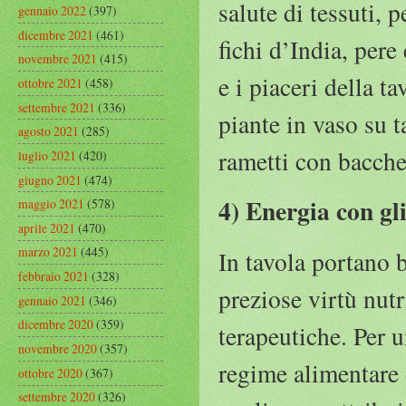
salute di tessuti, p
gennaio 2022
(397)
dicembre 2021
(461)
fichi d’India, pere
novembre 2021
(415)
e i piaceri della t
ottobre 2021
(458)
settembre 2021
(336)
piante in vaso su t
agosto 2021
(285)
rametti con bacche
luglio 2021
(420)
giugno 2021
(474)
4) Energia con gl
maggio 2021
(578)
aprile 2021
(470)
marzo 2021
(445)
In tavola portano 
febbraio 2021
(328)
preziose virtù nutr
gennaio 2021
(346)
dicembre 2020
(359)
terapeutiche. Per u
novembre 2020
(357)
regime alimentare 
ottobre 2020
(367)
settembre 2020
(326)