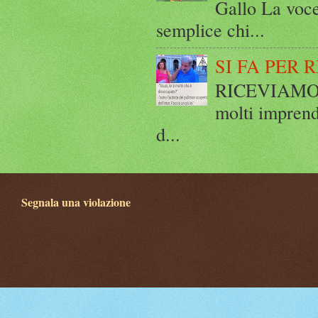
Gallo La voce
semplice chi...
SI FA PER 
RICEVIAMO E
molti imprend
d...
Segnala una violazione