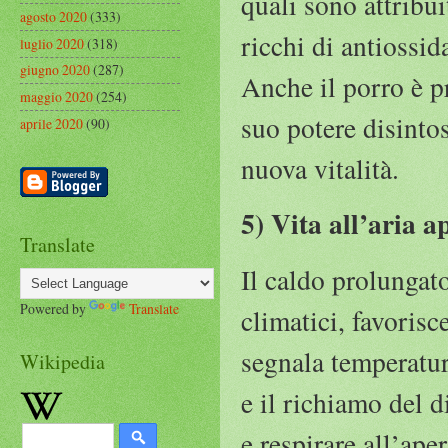
quali sono attribui
agosto 2020
(333)
ricchi di antiossi
luglio 2020
(318)
giugno 2020
(287)
Anche il porro è pr
maggio 2020
(254)
suo potere disinto
aprile 2020
(90)
nuova vitalità.
5) Vita all’aria a
Translate
Il caldo prolunga
Powered by
Translate
climatici, favorisc
segnala temperatur
Wikipedia
e il richiamo del 
e respirare all’ape