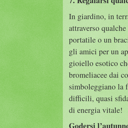
7. Regalarsi qual
In giardino, in ter
attraverso qualche
portatile o un bra
gli amici per un a
gioiello esotico ch
bromeliacee dai co
simboleggiano la f
difficili, quasi sf
di energia vitale!
Godersi l’autunno 