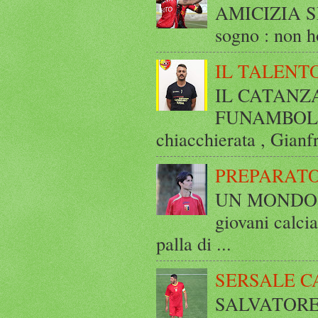
AMICIZIA SE
sogno : non ho
IL TALENT
IL CATANZ
FUNAMBOLICO
chiacchierata , Gianf
PREPARATO
UN MONDO A 
giovani calci
palla di ...
SERSALE C
SALVATORE 