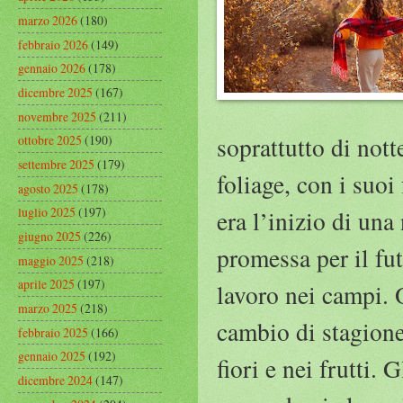
marzo 2026
(180)
febbraio 2026
(149)
gennaio 2026
(178)
dicembre 2025
(167)
novembre 2025
(211)
soprattutto di nott
ottobre 2025
(190)
settembre 2025
(179)
foliage, con i suoi
agosto 2025
(178)
luglio 2025
(197)
era l’inizio di una
giugno 2025
(226)
promessa per il fut
maggio 2025
(218)
aprile 2025
(197)
lavoro nei campi. 
marzo 2025
(218)
cambio di stagione 
febbraio 2025
(166)
gennaio 2025
(192)
fiori e nei frutti.
dicembre 2024
(147)