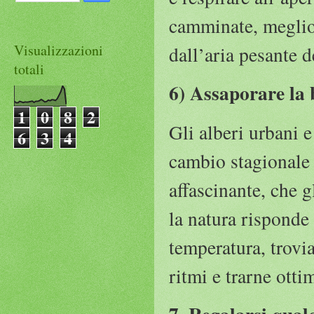
camminate, meglio 
Visualizzazioni
dall’aria pesante de
totali
6) Assaporare la b
1
0
8
2
Gli alberi urbani 
6
3
4
cambio stagionale 
affascinante, che 
la natura risponde 
temperatura, trovi
ritmi e trarne otti