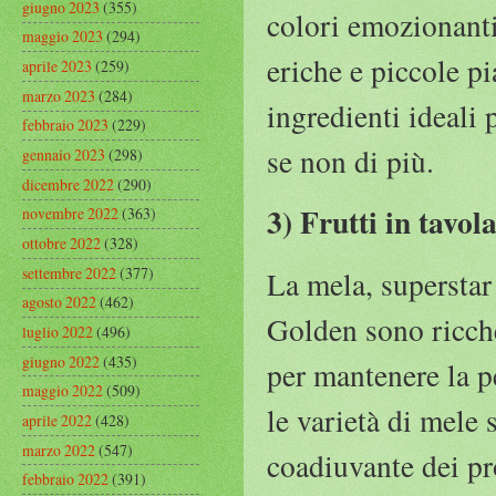
giugno 2023
(355)
colori emozionanti
maggio 2023
(294)
eriche e piccole p
aprile 2023
(259)
marzo 2023
(284)
ingredienti ideali p
febbraio 2023
(229)
se non di più.
gennaio 2023
(298)
dicembre 2022
(290)
3) Frutti in tavol
novembre 2022
(363)
ottobre 2022
(328)
settembre 2022
(377)
La mela, superstar 
agosto 2022
(462)
Golden sono ricche
luglio 2022
(496)
giugno 2022
(435)
per mantenere la pe
maggio 2022
(509)
le varietà di mele 
aprile 2022
(428)
marzo 2022
(547)
coadiuvante dei pro
febbraio 2022
(391)