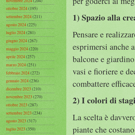
per goderci al meg
novembre 2024
(204)
ottobre 2024
(195)
1) Spazio alla cre
settembre 2024
(211)
agosto 2024
(225)
Pensare e realizzar
luglio 2024
(281)
giugno 2024
(267)
esprimersi anche at
maggio 2024
(220)
balcone e giardino
aprile 2024
(257)
marzo 2024
(251)
vasi e fioriere e d
febbraio 2024
(272)
gennaio 2024
(236)
combattere efficac
dicembre 2023
(210)
novembre 2023
(270)
2) I colori di stag
ottobre 2023
(287)
settembre 2023
(234)
La scelta è davver
agosto 2023
(317)
piante che costano
luglio 2023
(350)