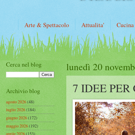
Arte & Spettacolo
Attualita'
Cucina
Cerca nel blog
lunedì 20 novemb
7 IDEE PE
Archivio blog
agosto 2026
(48)
luglio 2026
(184)
giugno 2026
(172)
maggio 2026
(192)
aprile 2026
(153)