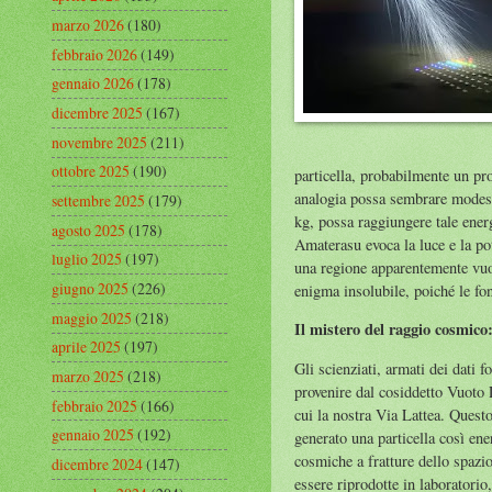
marzo 2026
(180)
febbraio 2026
(149)
gennaio 2026
(178)
dicembre 2025
(167)
novembre 2025
(211)
ottobre 2025
(190)
particella, probabilmente un pr
analogia possa sembrare modesta
settembre 2025
(179)
kg, possa raggiungere tale ener
agosto 2025
(178)
Amaterasu evoca la luce e la po
luglio 2025
(197)
una regione apparentemente vuota
giugno 2025
(226)
enigma insolubile, poiché le fo
maggio 2025
(218)
Il mistero del raggio cosmico:
aprile 2025
(197)
Gli scienziati, armati dei dati 
marzo 2025
(218)
provenire dal cosiddetto Vuoto 
febbraio 2025
(166)
cui la nostra Via Lattea. Quest
gennaio 2025
(192)
generato una particella così ene
cosmiche a fratture dello spazi
dicembre 2024
(147)
essere riprodotte in laboratorio