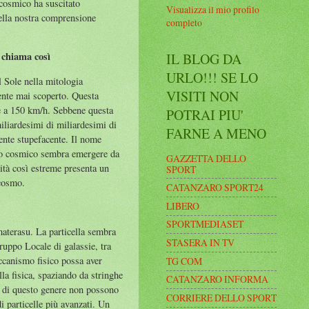
 cosmico ha suscitato
Visualizza il mio profilo
nella nostra comprensione
completo
 chiama così
IL BLOG DA
URLO!!! SE LO
l Sole nella mitologia
VISITI NON
ente mai scoperto. Questa
te a 150 km/h. Sebbene questa
POTRAI PIU'
iliardesimi di miliardesimi di
FARNE A MENO
ente stupefacente. Il nome
ggio cosmico sembra emergere da
GAZZETTA DELLO
cità così estreme presenta un
SPORT
 cosmo.
CATANZARO SPORT24
LIBERO
SPORTMEDIASET
Amaterasu. La particella sembra
STASERA IN TV
ruppo Locale di galassie, tra
eccanismo fisico possa aver
TG COM
lla fisica, spaziando da stringhe
CATANZARO INFORMA
e di questo genere non possono
CORRIERE DELLO SPORT
di particelle più avanzati. Un