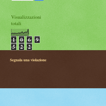
Visualizzazioni
totali
1
0
6
9
5
2
2
Segnala una violazione