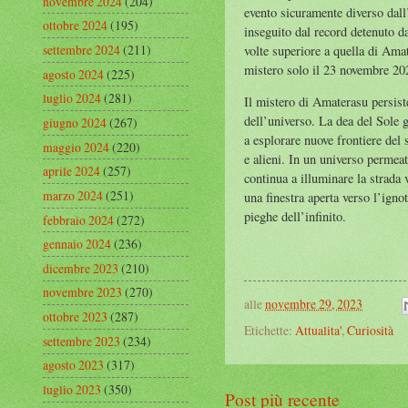
novembre 2024
(204)
evento sicuramente diverso dall
ottobre 2024
(195)
inseguito dal record detenuto d
settembre 2024
(211)
volte superiore a quella di Ama
mistero solo il 23 novembre 202
agosto 2024
(225)
luglio 2024
(281)
Il mistero di Amaterasu persiste
dell’universo. La dea del Sole 
giugno 2024
(267)
a esplorare nuove frontiere del 
maggio 2024
(220)
e alieni. In un universo permea
aprile 2024
(257)
continua a illuminare la strada
marzo 2024
(251)
una finestra aperta verso l’ignot
pieghe dell’infinito.
febbraio 2024
(272)
gennaio 2024
(236)
dicembre 2023
(210)
novembre 2023
(270)
alle
novembre 29, 2023
ottobre 2023
(287)
Etichette:
Attualita'
,
Curiosità
settembre 2023
(234)
agosto 2023
(317)
luglio 2023
(350)
Post più recente