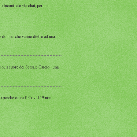
ntrato via chat, per una
 donne che vanno dietro ad una
 cuore del Sersale Calcio : una
perchè causa il Covid 19 non