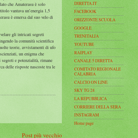
DIRETTA.IT
elato che Amaterasu è solo
titolo vantava un’energia 1,5
FACEBOOK
terasu è emersa dal suo velo di
ORIZZONTE SCUOLA
GOOGLE
lare gli intricati segreti
TRENITALIA
ingendo la comunità scientifica
YOUTUBE
molte teorie, avvistamenti di ufo
RAIPLAY
 scienziati, un enigma che
 segreti e potenzialità, rimane
CANALE 5 DIRETTA
rca delle risposte nascoste tra le
COMITATO REGIONALE
CALABRIA
CALCIO ON LINE
SKY TG 24
LA REPUBBLICA
CORRIERE DELLA SERA
INSTAGRAM
Home page
Post più vecchio