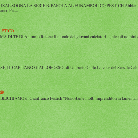
SAL SOGNA LA SERIE B. PAROLA AL FUNAMBOLICO PESTICH Abbiamo inco
anco Pes...
LETICO
 TE Di Antomio Raione Il mondo dei giovani calciatori , piccoli uomini e
 IL CAPITANO GIALLOROSSO di Umberto Gallo La voce del Sersale Calcio, il
😂
HIAMO di Gianfranco Pestich "Nonostante molti imprenditori si lamentano 