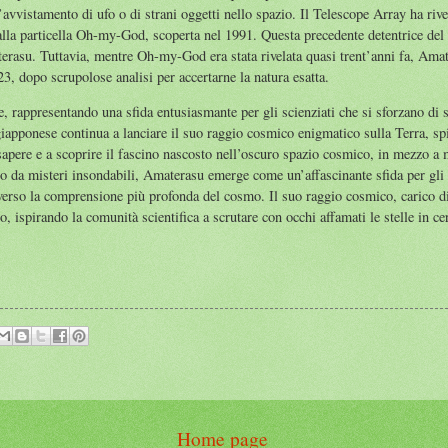
’avvistamento di ufo o di strani oggetti nello spazio. Il Telescope Array ha riv
alla particella Oh-my-God, scoperta nel 1991. Questa precedente detentrice del 
terasu. Tuttavia, mentre Oh-my-God era stata rivelata quasi trent’anni fa, Ama
3, dopo scrupolose analisi per accertarne la natura esatta.
, rappresentando una sfida entusiasmante per gli scienziati che si sforzano di sve
giapponese continua a lanciare il suo raggio cosmico enigmatico sulla Terra, sp
sapere e a scoprire il fascino nascosto nell’oscuro spazio cosmico, in mezzo a 
to da misteri insondabili, Amaterasu emerge come un’affascinante sfida per gli
 verso la comprensione più profonda del cosmo. Il suo raggio cosmico, carico di
o, ispirando la comunità scientifica a scrutare con occhi affamati le stelle in ce
Home page