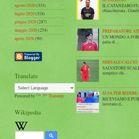
agosto 2020
(333)
IL CATANZARO FUT
chiacchierata , Gianfr
luglio 2020
(318)
giugno 2020
(287)
maggio 2020
(254)
PREPARATORE AT
UN MONDO A FORMA DI
aprile 2020
(90)
palla di ...
SERSALE CALCIO
SALVATORE SCALISE,
semplice chi...
Translate
SI FA PER RIDERE 
Powered by
Translate
RICEVIAMO E PUBBLIC
lavorano d...
Wikipedia