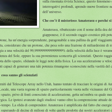
sulla rinomata rivista Science, questo fenomeno
interrogativi profondi, aprendo nuove frontiere 
dell’universo.
Che cos’è il misterioso Amaterasu e perché si
Amaterasu, ribattezzato con il nome della dea de
giapponese, è il secondo raggio cosmico più pot
otone, ha un’energia sorprendente, paragonabile a una pallina da golf viaggian
, considerare che un protone, che pesa solo una frazione di miliardesimi di m
gia a una velocità del 99,9999999999999999% della velocità della luce è veram
tenza del Sole, eppure la sua provenienza sconcerta gli scienziati. Questo ra
 dello spazio, sfidando le leggi note della fisica. La sua accelerazione a velo
nti capaci di generare una tale potenza rimangono sconosciute nella vastità del
 cosa sanno gli scienziati
forniti dal Telescope Array nello Utah, hanno tentato di tracciare le origini di 
Locale, una vasta regione di spazio particolarmente vuota nelle vicinanze del G
o spazio, privo di fonti conosciute di accelerazione, getta un’ombra su quale m
rgica. Le ipotesi avanzate dagli studiosi vanno oltre la comprensione attuale de
o-tempo. La sfida di comprendere Amaterasu è amplificata dal fatto che energi
, superando di decine di milioni di volte quelle prodotte dai nostri acceleratori 