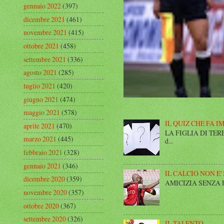
gennaio 2022
(397)
dicembre 2021
(461)
novembre 2021
(415)
ottobre 2021
(458)
settembre 2021
(336)
agosto 2021
(285)
luglio 2021
(420)
giugno 2021
(474)
maggio 2021
(578)
IL QUIZ CHE FA I
aprile 2021
(470)
LA FIGLIA DI TERESA I
marzo 2021
(445)
d...
febbraio 2021
(328)
gennaio 2021
(346)
IL CALCIO NON E'
dicembre 2020
(359)
AMICIZIA SENZA FINE 
novembre 2020
(357)
ottobre 2020
(367)
settembre 2020
(326)
IL TALENTO