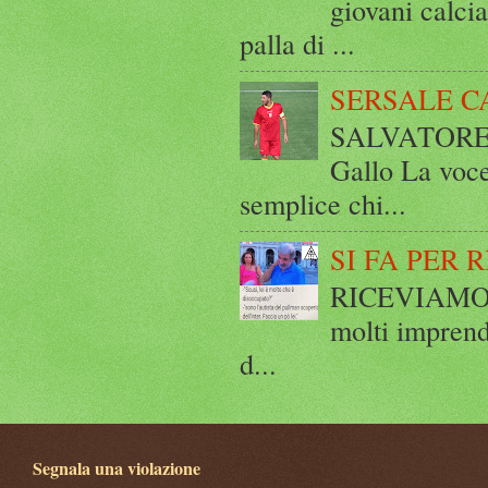
giovani calci
palla di ...
SERSALE C
SALVATORE 
Gallo La voce
semplice chi...
SI FA PER 
RICEVIAMO E
molti imprend
d...
Segnala una violazione