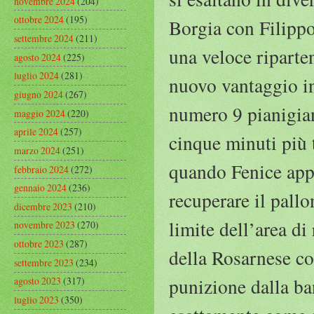
novembre 2024
(204)
ottobre 2024
(195)
Borgia con Filipp
settembre 2024
(211)
una veloce riparte
agosto 2024
(225)
luglio 2024
(281)
nuovo vantaggio in
giugno 2024
(267)
numero 9 pianigian
maggio 2024
(220)
aprile 2024
(257)
cinque minuti più 
marzo 2024
(251)
quando Fenice appr
febbraio 2024
(272)
gennaio 2024
(236)
recuperare il pallo
dicembre 2023
(210)
limite dell’area di
novembre 2023
(270)
ottobre 2023
(287)
della Rosarnese con
settembre 2023
(234)
punizione dalla ban
agosto 2023
(317)
luglio 2023
(350)