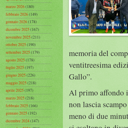
marzo 2026
(180)
febbraio 2026
(149)
gennaio 2026
(178)
dicembre 2025
(167)
novembre 2025
(211)
ottobre 2025
(190)
memoria del compi
settembre 2025
(179)
agosto 2025
(178)
ventitreesima edi
luglio 2025
(197)
Gallo”.
giugno 2025
(226)
maggio 2025
(218)
Al primo affondo il
aprile 2025
(197)
marzo 2025
(218)
non lascia scampo
febbraio 2025
(166)
gennaio 2025
(192)
meno di due minuti
dicembre 2024
(147)
si esaltano in dive