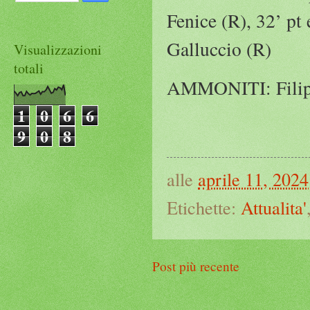
Fenice (R), 32’ pt e
Galluccio (R)
Visualizzazioni
totali
AMMONITI: Filippo
1
0
6
6
9
0
8
alle
aprile 11, 2024
Etichette:
Attualita'
Post più recente