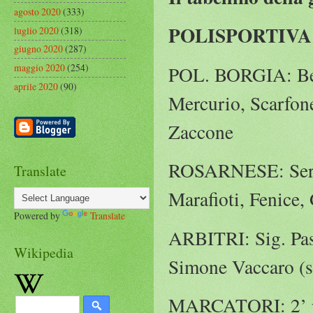
agosto 2020
(333)
POLISPORTIVA 
luglio 2020
(318)
giugno 2020
(287)
maggio 2020
(254)
POL. BORGIA: Beni
aprile 2020
(90)
Mercurio, Scarfone,
Zaccone
ROSARNESE: Sergio
Translate
Marafioti, Fenice,
Powered by
Translate
ARBITRI: Sig. Pas
Wikipedia
Simone Vaccaro (s
MARCATORI: 2’ pt F