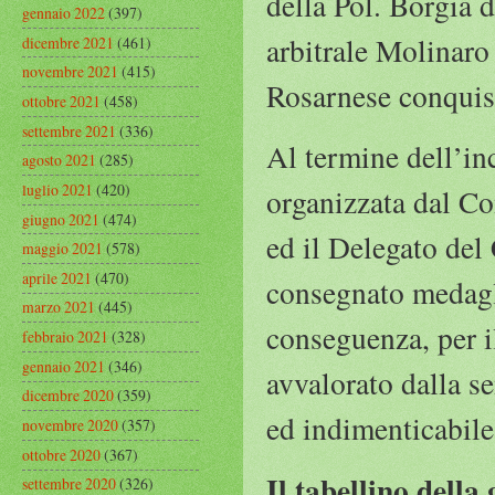
della Pol. Borgia d
gennaio 2022
(397)
arbitrale Molinaro
dicembre 2021
(461)
novembre 2021
(415)
Rosarnese conquist
ottobre 2021
(458)
settembre 2021
(336)
Al termine dell’in
agosto 2021
(285)
luglio 2021
(420)
organizzata dal Co
giugno 2021
(474)
ed il Delegato del
maggio 2021
(578)
aprile 2021
(470)
consegnato medagl
marzo 2021
(445)
conseguenza, per il
febbraio 2021
(328)
gennaio 2021
(346)
avvalorato dalla s
dicembre 2020
(359)
ed indimenticabile
novembre 2020
(357)
ottobre 2020
(367)
Il tabellino della
settembre 2020
(326)