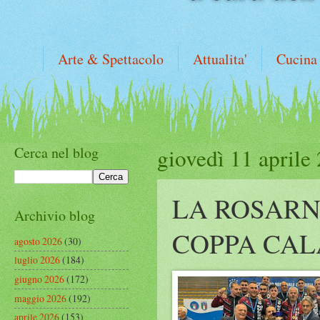
Arte & Spettacolo
Attualita'
Cucina
Cerca nel blog
giovedì 11 aprile
LA ROSARN
Archivio blog
COPPA CAL
agosto 2026
(30)
luglio 2026
(184)
giugno 2026
(172)
maggio 2026
(192)
aprile 2026
(153)