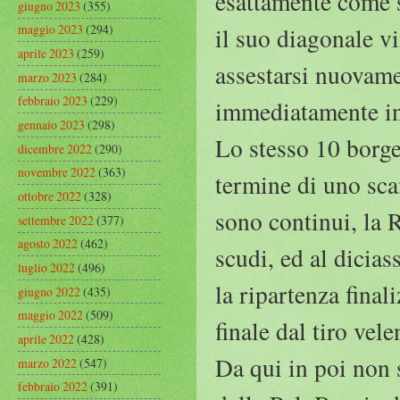
esattamente come si
giugno 2023
(355)
maggio 2023
(294)
il suo diagonale v
aprile 2023
(259)
assestarsi nuovam
marzo 2023
(284)
febbraio 2023
(229)
immediatamente in 
gennaio 2023
(298)
Lo stesso 10 borge
dicembre 2022
(290)
novembre 2022
(363)
termine di uno sca
ottobre 2022
(328)
sono continui, la R
settembre 2022
(377)
agosto 2022
(462)
scudi, ed al dicia
luglio 2022
(496)
la ripartenza final
giugno 2022
(435)
maggio 2022
(509)
finale dal tiro vel
aprile 2022
(428)
Da qui in poi non 
marzo 2022
(547)
febbraio 2022
(391)