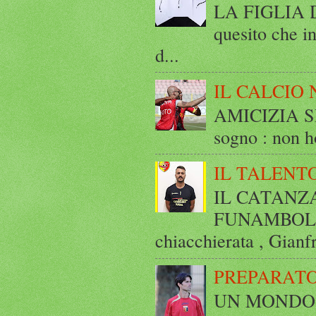
LA FIGLIA DI
quesito che in
d...
IL CALCIO 
AMICIZIA SE
sogno : non ho
IL TALENT
IL CATANZ
FUNAMBOLICO
chiacchierata , Gianf
PREPARATO
UN MONDO A 