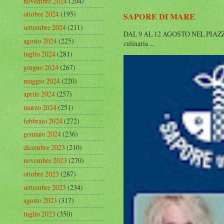
novembre 2024
(204)
ottobre 2024
(195)
SAPORE DI MARE
settembre 2024
(211)
DAL 9 AL 12 AGOSTO NEL PIAZZALE 
agosto 2024
(225)
culinaria ...
luglio 2024
(281)
giugno 2024
(267)
maggio 2024
(220)
aprile 2024
(257)
marzo 2024
(251)
febbraio 2024
(272)
gennaio 2024
(236)
dicembre 2023
(210)
novembre 2023
(270)
ottobre 2023
(287)
settembre 2023
(234)
agosto 2023
(317)
luglio 2023
(350)