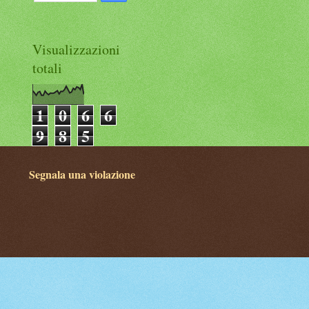
Visualizzazioni
totali
1
0
6
6
9
8
5
Segnala una violazione