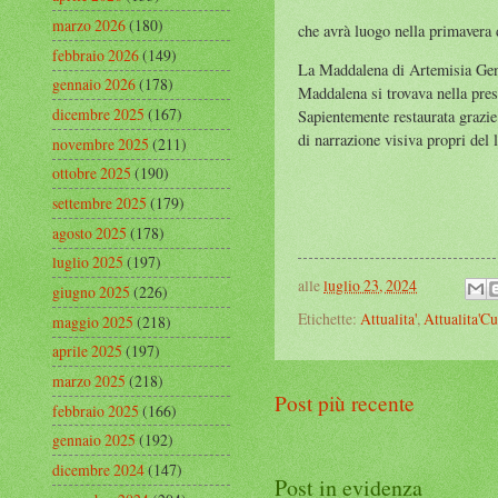
marzo 2026
(180)
che avrà luogo nella primavera 
febbraio 2026
(149)
La Maddalena di Artemisia Genti
gennaio 2026
(178)
Maddalena si trovava nella pres
dicembre 2025
(167)
Sapientemente restaurata grazie a
di narrazione visiva propri del
novembre 2025
(211)
ottobre 2025
(190)
settembre 2025
(179)
agosto 2025
(178)
luglio 2025
(197)
alle
luglio 23, 2024
giugno 2025
(226)
Etichette:
Attualita'
,
Attualita'Cu
maggio 2025
(218)
aprile 2025
(197)
marzo 2025
(218)
Post più recente
febbraio 2025
(166)
gennaio 2025
(192)
dicembre 2024
(147)
Post in evidenza