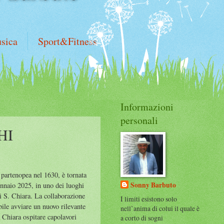
sica
Sport&Fitness
Informazioni
personali
HI
 partenopea nel 1630, è tornata
Sonny Barbuto
gennaio 2025, in uno dei luoghi
i S. Chiara. La collaborazione
I limiti esistono solo
bile avviare un nuovo rilevante
nell’anima di colui il quale è
a Chiara ospitare capolavori
a corto di sogni