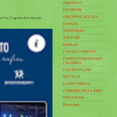
DIRETTA.IT
FACEBOOK
ORIZZONTE SCUOLA
al 12 agosto dove tra arte
GOOGLE
TRENITALIA
YOUTUBE
RAIPLAY
CANALE 5 DIRETTA
COMITATO REGIONALE
CALABRIA
CALCIO ON LINE
SKY TG 24
LA REPUBBLICA
CORRIERE DELLA SERA
INSTAGRAM
Home page