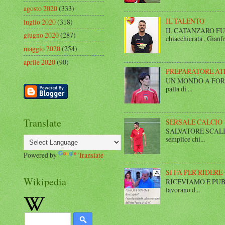
agosto 2020
(333)
IL TALENTO
luglio 2020
(318)
IL CATANZARO FUT
giugno 2020
(287)
chiacchierata , Gianfr
maggio 2020
(254)
aprile 2020
(90)
PREPARATORE AT
UN MONDO A FORMA DI
palla di ...
Translate
SERSALE CALCIO
SALVATORE SCALISE,
semplice chi...
Powered by
Translate
SI FA PER RIDERE 
Wikipedia
RICEVIAMO E PUBBLIC
lavorano d...