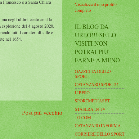
an Francesco e a Santa Chiara
Visualizza il mio profilo
completo
 ma negli ultimi cento anni la
IL BLOG DA
a esplosione del 4 agosto 2020.
ndo tutti i caratteri di stile e
URLO!!! SE LO
rte nel 1654.
VISITI NON
POTRAI PIU'
FARNE A MENO
GAZZETTA DELLO
SPORT
CATANZARO SPORT24
LIBERO
SPORTMEDIASET
STASERA IN TV
Post più vecchio
TG COM
CATANZARO INFORMA
CORRIERE DELLO SPORT