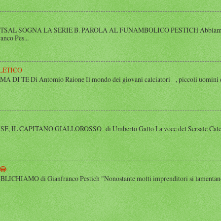
SAL SOGNA LA SERIE B. PAROLA AL FUNAMBOLICO PESTICH Abbiamo inco
anco Pes...
LETICO
 TE Di Antomio Raione Il mondo dei giovani calciatori , piccoli uomini e
 IL CAPITANO GIALLOROSSO di Umberto Gallo La voce del Sersale Calcio, il
😂
HIAMO di Gianfranco Pestich "Nonostante molti imprenditori si lamentano 