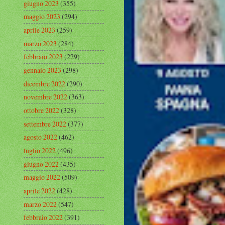
giugno 2023
(355)
maggio 2023
(294)
aprile 2023
(259)
marzo 2023
(284)
febbraio 2023
(229)
gennaio 2023
(298)
dicembre 2022
(290)
novembre 2022
(363)
ottobre 2022
(328)
settembre 2022
(377)
agosto 2022
(462)
luglio 2022
(496)
giugno 2022
(435)
maggio 2022
(509)
aprile 2022
(428)
marzo 2022
(547)
febbraio 2022
(391)