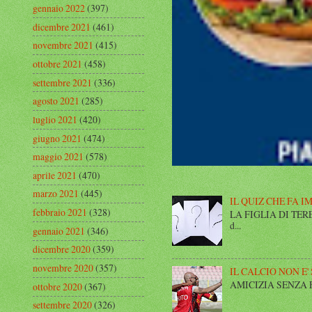
gennaio 2022
(397)
dicembre 2021
(461)
novembre 2021
(415)
ottobre 2021
(458)
settembre 2021
(336)
agosto 2021
(285)
luglio 2021
(420)
giugno 2021
(474)
maggio 2021
(578)
aprile 2021
(470)
marzo 2021
(445)
IL QUIZ CHE FA I
febbraio 2021
(328)
LA FIGLIA DI TERESA I
d...
gennaio 2021
(346)
dicembre 2020
(359)
novembre 2020
(357)
IL CALCIO NON E'
AMICIZIA SENZA FINE 
ottobre 2020
(367)
settembre 2020
(326)