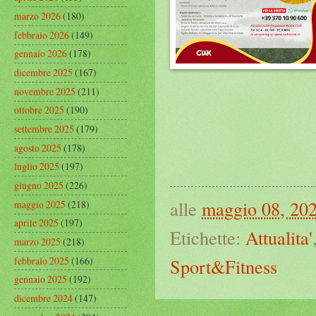
marzo 2026
(180)
febbraio 2026
(149)
gennaio 2026
(178)
dicembre 2025
(167)
novembre 2025
(211)
ottobre 2025
(190)
settembre 2025
(179)
agosto 2025
(178)
luglio 2025
(197)
giugno 2025
(226)
alle
maggio 08, 20
maggio 2025
(218)
aprile 2025
(197)
Etichette:
Attualita'
marzo 2025
(218)
febbraio 2025
(166)
Sport&Fitness
gennaio 2025
(192)
dicembre 2024
(147)