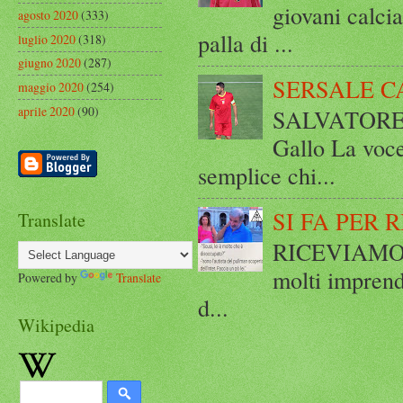
giovani calci
agosto 2020
(333)
palla di ...
luglio 2020
(318)
giugno 2020
(287)
SERSALE C
maggio 2020
(254)
aprile 2020
(90)
SALVATORE 
Gallo La voce
semplice chi...
SI FA PER 
Translate
RICEVIAMO E
molti imprend
Powered by
Translate
d...
Wikipedia