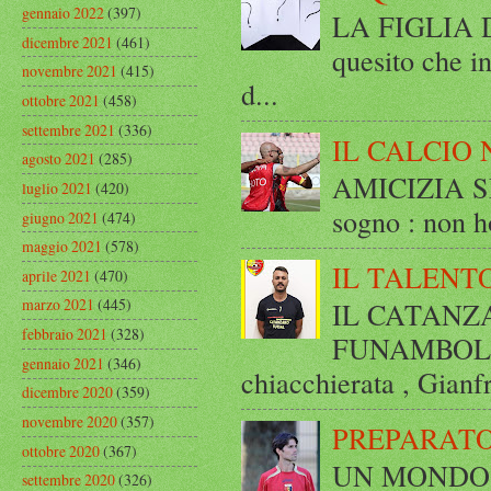
gennaio 2022
(397)
LA FIGLIA DI
dicembre 2021
(461)
quesito che in
novembre 2021
(415)
d...
ottobre 2021
(458)
settembre 2021
(336)
IL CALCIO 
agosto 2021
(285)
AMICIZIA SE
luglio 2021
(420)
sogno : non ho
giugno 2021
(474)
maggio 2021
(578)
IL TALENT
aprile 2021
(470)
marzo 2021
(445)
IL CATANZ
febbraio 2021
(328)
FUNAMBOLICO
gennaio 2021
(346)
chiacchierata , Gianf
dicembre 2020
(359)
novembre 2020
(357)
PREPARATO
ottobre 2020
(367)
UN MONDO A 
settembre 2020
(326)