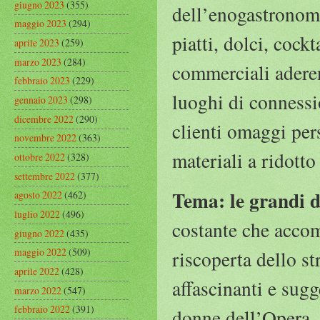
giugno 2023
(355)
dell’enogastronomi
maggio 2023
(294)
piatti, dolci, cockt
aprile 2023
(259)
marzo 2023
(284)
commerciali aderen
febbraio 2023
(229)
luoghi di conness
gennaio 2023
(298)
dicembre 2022
(290)
clienti omaggi pers
novembre 2022
(363)
materiali a ridott
ottobre 2022
(328)
settembre 2022
(377)
Tema: le grandi 
agosto 2022
(462)
luglio 2022
(496)
costante che accomp
giugno 2022
(435)
maggio 2022
(509)
riscoperta dello s
aprile 2022
(428)
affascinanti e sug
marzo 2022
(547)
febbraio 2022
(391)
donne dell’Opera, a