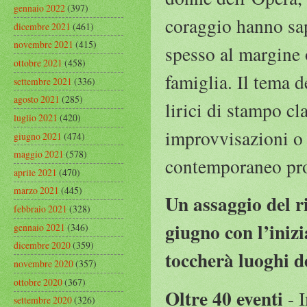
gennaio 2022
(397)
coraggio hanno sap
dicembre 2021
(461)
novembre 2021
(415)
spesso al margine 
ottobre 2021
(458)
famiglia. Il tema d
settembre 2021
(336)
agosto 2021
(285)
lirici di stampo cl
luglio 2021
(420)
improvvisazioni o l
giugno 2021
(474)
maggio 2021
(578)
contemporaneo prov
aprile 2021
(470)
marzo 2021
(445)
Un assaggio del r
febbraio 2021
(328)
giugno con l’i
gennaio 2021
(346)
dicembre 2020
(359)
toccherà luoghi de
novembre 2020
(357)
ottobre 2020
(367)
Oltre 40 eventi
- 
settembre 2020
(326)