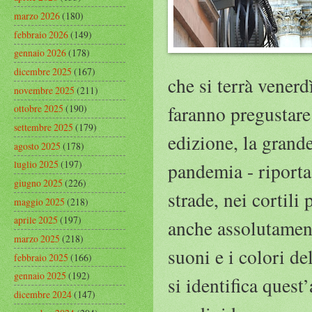
marzo 2026
(180)
febbraio 2026
(149)
gennaio 2026
(178)
dicembre 2025
(167)
che si terrà vener
novembre 2025
(211)
faranno pregustare
ottobre 2025
(190)
settembre 2025
(179)
edizione, la grande
agosto 2025
(178)
luglio 2025
(197)
pandemia - riporta 
giugno 2025
(226)
strade, nei cortili 
maggio 2025
(218)
aprile 2025
(197)
anche assolutament
marzo 2025
(218)
suoni e i colori de
febbraio 2025
(166)
gennaio 2025
(192)
si identifica ques
dicembre 2024
(147)