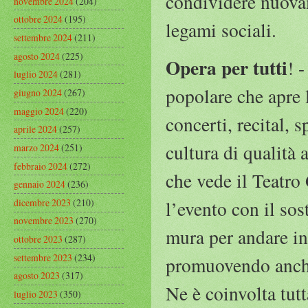
condividere nuova
novembre 2024
(204)
ottobre 2024
(195)
legami sociali.
settembre 2024
(211)
agosto 2024
(225)
Opera per tutti
! 
luglio 2024
(281)
popolare che apre 
giugno 2024
(267)
maggio 2024
(220)
concerti, recital, s
aprile 2024
(257)
cultura di qualità
marzo 2024
(251)
febbraio 2024
(272)
che vede il Teatro
gennaio 2024
(236)
dicembre 2023
(210)
l’evento con il so
novembre 2023
(270)
mura per andare in
ottobre 2023
(287)
settembre 2023
(234)
promuovendo anche 
agosto 2023
(317)
Ne è coinvolta tutt
luglio 2023
(350)