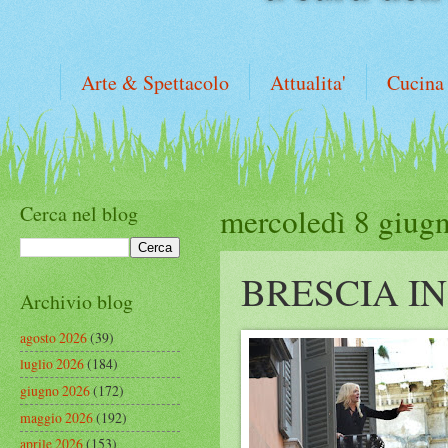
Arte & Spettacolo
Attualita'
Cucina
Cerca nel blog
mercoledì 8 giug
BRESCIA I
Archivio blog
agosto 2026
(39)
luglio 2026
(184)
giugno 2026
(172)
maggio 2026
(192)
aprile 2026
(153)