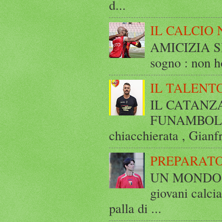
d...
IL CALCIO 
AMICIZIA SE
sogno : non ho
IL TALENT
IL CATANZ
FUNAMBOLICO
chiacchierata , Gianf
PREPARATO
UN MONDO A 
giovani calci
palla di ...