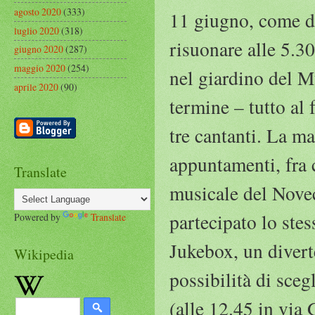
agosto 2020
(333)
11 giugno, come da
luglio 2020
(318)
risuonare alle 5.3
giugno 2020
(287)
maggio 2020
(254)
nel giardino del 
aprile 2020
(90)
termine – tutto al
tre cantanti. La ma
appuntamenti, fra
Translate
musicale del Novec
partecipato lo ste
Powered by
Translate
Jukebox, un divert
Wikipedia
possibilità di sceg
(alle 12.45 in via 