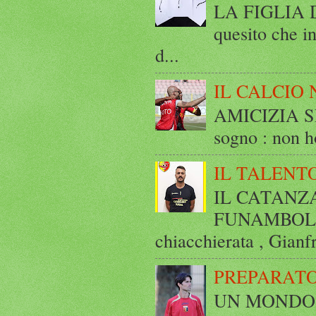
LA FIGLIA DI
quesito che in
d...
IL CALCIO 
AMICIZIA SE
sogno : non ho
IL TALENT
IL CATANZ
FUNAMBOLICO
chiacchierata , Gianf
PREPARATO
UN MONDO A 