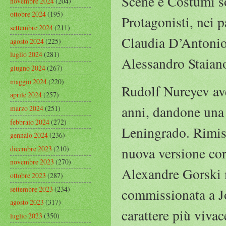
Scene e Costumi so
novembre 2024
(204)
ottobre 2024
(195)
Protagonisti, nei 
settembre 2024
(211)
Claudia D’Antonio 
agosto 2024
(225)
luglio 2024
(281)
Alessandro Staian
giugno 2024
(267)
maggio 2024
(220)
Rudolf Nureyev ave
aprile 2024
(257)
anni, dandone una 
marzo 2024
(251)
febbraio 2024
(272)
Leningrado. Rimise
gennaio 2024
(236)
dicembre 2023
(210)
nuova versione cor
novembre 2023
(270)
Alexandre Gorski 
ottobre 2023
(287)
settembre 2023
(234)
commissionata a Jo
agosto 2023
(317)
carattere più viva
luglio 2023
(350)