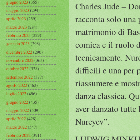
giugno 2023
(355)
Charles Jude – Don
maggio 2023
(294)
racconta solo una p
aprile 2023
(259)
marzo 2023
(284)
matrimonio di Basi
febbraio 2023
(229)
comica e il ruolo d
gennaio 2023
(298)
dicembre 2022
(290)
tecnicamente. Nure
novembre 2022
(363)
difficili e una per
ottobre 2022
(328)
settembre 2022
(377)
riassumere e mostra
agosto 2022
(462)
danza classica. Qu
luglio 2022
(496)
giugno 2022
(435)
aver danzato tutte 
maggio 2022
(509)
aprile 2022
(428)
Nureyev”.
marzo 2022
(547)
febbraio 2022
(391)
LUDWIG MINKU