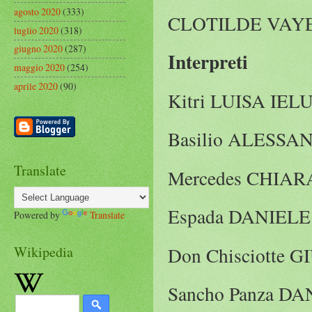
agosto 2020
(333)
CLOTILDE VAY
luglio 2020
(318)
giugno 2020
(287)
Interpreti
maggio 2020
(254)
aprile 2020
(90)
Kitri LUISA IE
Basilio ALESS
Translate
Mercedes CHIA
Espada DANIEL
Powered by
Translate
Wikipedia
Don Chisciotte
Sancho Panza D