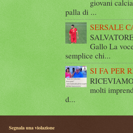
giovani calci
palla di ...
SERSALE C
SALVATORE 
Gallo La voce
semplice chi...
SI FA PER 
RICEVIAMO E
molti imprend
d...
Segnala una violazione