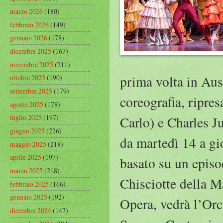
marzo 2026
(180)
febbraio 2026
(149)
gennaio 2026
(178)
dicembre 2025
(167)
novembre 2025
(211)
prima volta in Au
ottobre 2025
(190)
settembre 2025
(179)
coreografia, ripres
agosto 2025
(178)
luglio 2025
(197)
Carlo) e Charles J
giugno 2025
(226)
da martedì 14 a gio
maggio 2025
(218)
aprile 2025
(197)
basato su un epis
marzo 2025
(218)
Chisciotte della M
febbraio 2025
(166)
gennaio 2025
(192)
Opera, vedrà l’Orc
dicembre 2024
(147)