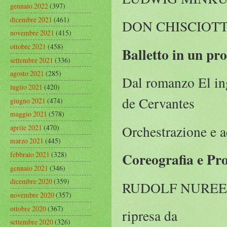
gennaio 2022
(397)
dicembre 2021
(461)
DON CHISCIOT
novembre 2021
(415)
ottobre 2021
(458)
Balletto in un pro
settembre 2021
(336)
agosto 2021
(285)
Dal romanzo El in
luglio 2021
(420)
de Cervantes
giugno 2021
(474)
maggio 2021
(578)
Orchestrazione e 
aprile 2021
(470)
marzo 2021
(445)
Coreografia e Pr
febbraio 2021
(328)
gennaio 2021
(346)
dicembre 2020
(359)
RUDOLF NURE
novembre 2020
(357)
ottobre 2020
(367)
ripresa da
settembre 2020
(326)