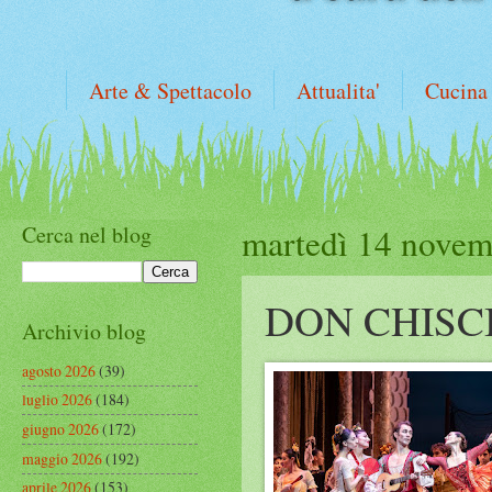
Arte & Spettacolo
Attualita'
Cucina
Cerca nel blog
martedì 14 novem
DON CHISC
Archivio blog
agosto 2026
(39)
luglio 2026
(184)
giugno 2026
(172)
maggio 2026
(192)
aprile 2026
(153)