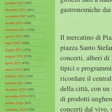
gennaio 2022
(397)
gastronomiche dai
dicembre 2021
(461)
novembre 2021
(415)
ottobre 2021
(458)
settembre 2021
(336)
Il mercatino di Pia
agosto 2021
(285)
luglio 2021
(420)
piazza Santo Stefa
giugno 2021
(474)
concerti, alberi di 
maggio 2021
(578)
aprile 2021
(470)
tipici e programmi 
marzo 2021
(445)
ricordare il centr
febbraio 2021
(328)
gennaio 2021
(346)
della città, con un
dicembre 2020
(359)
novembre 2020
(357)
di prodotti ungher
ottobre 2020
(367)
concerti dal vivo, 
settembre 2020
(326)