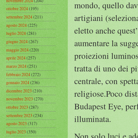
novembre 2024
(204)
mondo, quello dav
ottobre 2024
(195)
artigiani (selezion
settembre 2024
(211)
agosto 2024
(225)
eletto anche quest
luglio 2024
(281)
aumentare la sugge
giugno 2024
(267)
maggio 2024
(220)
proiezioni luminose
aprile 2024
(257)
tratta di uno dei p
marzo 2024
(251)
febbraio 2024
(272)
centrale, con spett
gennaio 2024
(236)
dicembre 2023
(210)
religiose.Poco dis
novembre 2023
(270)
Budapest Eye, perfe
ottobre 2023
(287)
settembre 2023
(234)
illuminata.
agosto 2023
(317)
luglio 2023
(350)
Non solo luci e ad