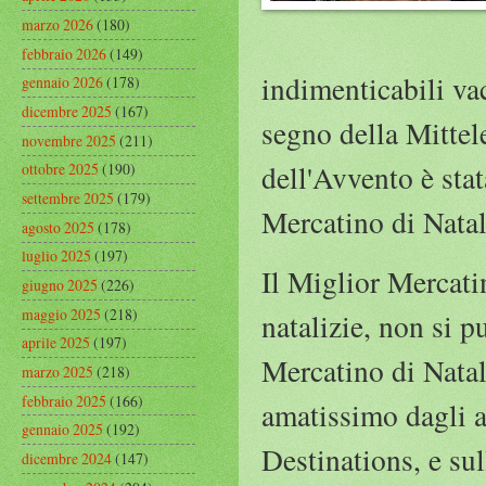
marzo 2026
(180)
febbraio 2026
(149)
indimenticabili va
gennaio 2026
(178)
dicembre 2025
(167)
segno della Mittele
novembre 2025
(211)
dell'Avvento è stat
ottobre 2025
(190)
settembre 2025
(179)
Mercatino di Natal
agosto 2025
(178)
luglio 2025
(197)
Il Miglior Mercatin
giugno 2025
(226)
maggio 2025
(218)
natalizie, non si 
aprile 2025
(197)
Mercatino di Natal
marzo 2025
(218)
febbraio 2025
(166)
amatissimo dagli a
gennaio 2025
(192)
Destinations, e sul
dicembre 2024
(147)