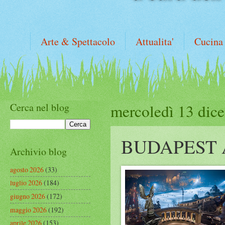
Arte & Spettacolo
Attualita'
Cucina
Cerca nel blog
mercoledì 13 dic
BUDAPEST 
Archivio blog
agosto 2026
(33)
luglio 2026
(184)
giugno 2026
(172)
maggio 2026
(192)
aprile 2026
(153)