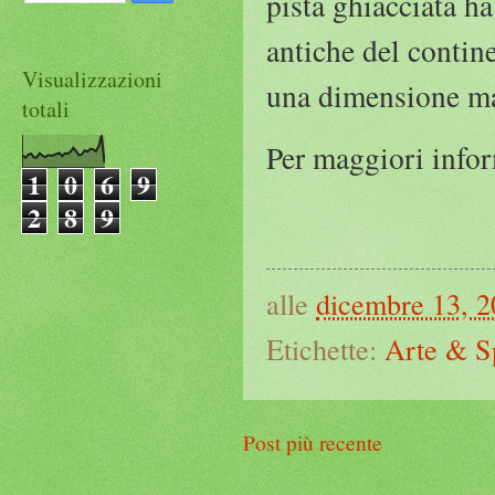
pista ghiacciata ha
antiche del contine
Visualizzazioni
una dimensione m
totali
Per maggiori info
1
0
6
9
2
8
9
alle
dicembre 13, 
Etichette:
Arte & S
Post più recente