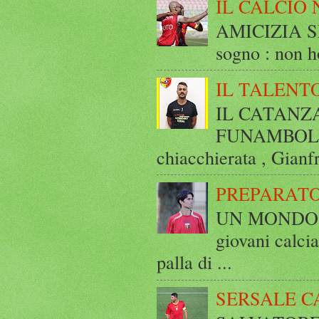
IL CALCIO 
AMICIZIA SE
sogno : non ho
IL TALENT
IL CATANZ
FUNAMBOLICO
chiacchierata , Gianf
PREPARATO
UN MONDO A 
giovani calci
palla di ...
SERSALE C