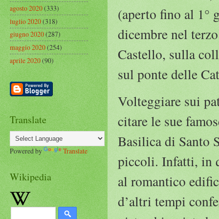
agosto 2020
(333)
(aperto fino al 1° 
luglio 2020
(318)
dicembre nel terzo
giugno 2020
(287)
maggio 2020
(254)
Castello, sulla col
aprile 2020
(90)
sul ponte delle Cat
Volteggiare sui pa
citare le sue famos
Translate
Basilica di Santo S
Powered by
Translate
piccoli. Infatti, i
Wikipedia
al romantico edifi
d’altri tempi conf