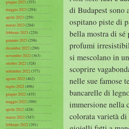
giugno 2023
(355)
di Budapest sono an
maggio 2023
(294)
aprile 2023
(259)
ospitano piste di p
marzo 2023
(284)
bella mostra di sé
febbraio 2023
(229)
gennaio 2023
(298)
profumi irresistibi
dicembre 2022
(290)
si mescolano in un
novembre 2022
(363)
ottobre 2022
(328)
scoprire vagabondan
settembre 2022
(377)
nelle sue famose t
agosto 2022
(462)
luglio 2022
(496)
bancarelle di legno
giugno 2022
(435)
maggio 2022
(509)
immersione nella c
aprile 2022
(428)
colorata varietà di
marzo 2022
(547)
febbraio 2022
(391)
gioielli fatti a man