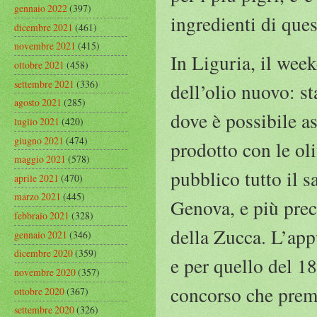
gennaio 2022
(397)
ingredienti di ques
dicembre 2021
(461)
novembre 2021
(415)
In Liguria, il week
ottobre 2021
(458)
settembre 2021
(336)
dell’olio nuovo: s
agosto 2021
(285)
dove è possibile as
luglio 2021
(420)
giugno 2021
(474)
prodotto con le ol
maggio 2021
(578)
pubblico tutto il 
aprile 2021
(470)
marzo 2021
(445)
Genova, e più prec
febbraio 2021
(328)
della Zucca. L’app
gennaio 2021
(346)
dicembre 2020
(359)
e per quello del 1
novembre 2020
(357)
concorso che premi
ottobre 2020
(367)
settembre 2020
(326)