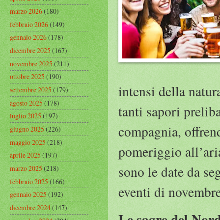
marzo 2026
(180)
febbraio 2026
(149)
gennaio 2026
(178)
dicembre 2025
(167)
novembre 2025
(211)
ottobre 2025
(190)
intensi della natu
settembre 2025
(179)
agosto 2025
(178)
tanti sapori prelib
luglio 2025
(197)
compagnia, offrend
giugno 2025
(226)
maggio 2025
(218)
pomeriggio all’ari
aprile 2025
(197)
sono le date da se
marzo 2025
(218)
febbraio 2025
(166)
eventi di novembre 
gennaio 2025
(192)
dicembre 2024
(147)
Le sagre del Nord