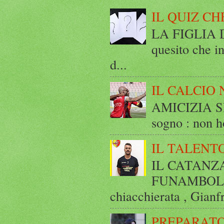
IL QUIZ CH
LA FIGLIA DI
quesito che in
d...
IL CALCIO 
AMICIZIA SE
sogno : non ho
IL TALENT
IL CATANZ
FUNAMBOLICO
chiacchierata , Gianf
PREPARATO