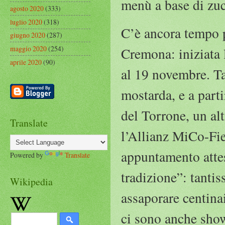
menù a base di zuc
agosto 2020
(333)
luglio 2020
(318)
C’è ancora tempo p
giugno 2020
(287)
maggio 2020
(254)
Cremona: iniziata l
aprile 2020
(90)
al 19 novembre. Ta
mostarda, e a part
del Torrone, un al
Translate
l’Allianz MiCo-Fi
appuntamento atte
Powered by
Translate
tradizione”: tantis
Wikipedia
assaporare centinai
ci sono anche sho