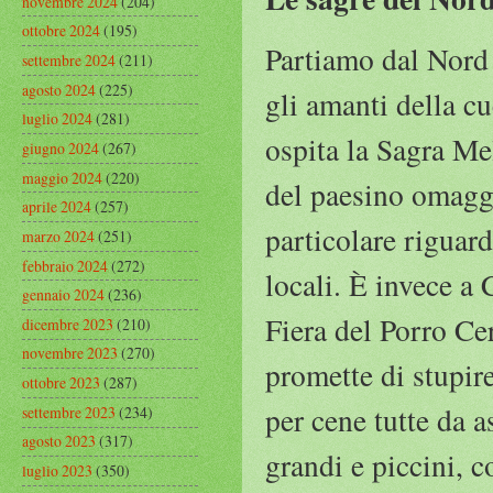
novembre 2024
(204)
ottobre 2024
(195)
Partiamo dal Nord 
settembre 2024
(211)
agosto 2024
(225)
gli amanti della c
luglio 2024
(281)
ospita la Sagra Me
giugno 2024
(267)
maggio 2024
(220)
del paesino omaggi
aprile 2024
(257)
particolare riguard
marzo 2024
(251)
febbraio 2024
(272)
locali. È invece a 
gennaio 2024
(236)
Fiera del Porro Ce
dicembre 2023
(210)
novembre 2023
(270)
promette di stupire
ottobre 2023
(287)
per cene tutte da a
settembre 2023
(234)
agosto 2023
(317)
grandi e piccini, c
luglio 2023
(350)