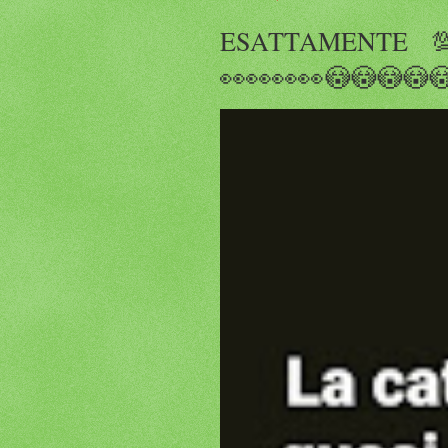
ESATTAMENTE 💯💯💯
👀👀👀👀😳😳😳😳