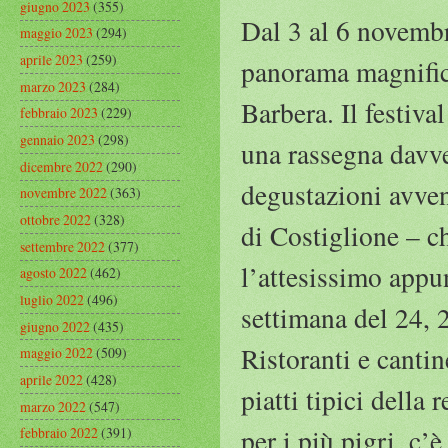
giugno 2023
(355)
Dal 3 al 6 novembr
maggio 2023
(294)
aprile 2023
(259)
panorama magnific
marzo 2023
(284)
Barbera. Il festiva
febbraio 2023
(229)
gennaio 2023
(298)
una rassegna davve
dicembre 2022
(290)
degustazioni avven
novembre 2022
(363)
ottobre 2022
(328)
di Costiglione – c
settembre 2022
(377)
l’attesissimo appu
agosto 2022
(462)
luglio 2022
(496)
settimana del 24, 
giugno 2022
(435)
Ristoranti e cantin
maggio 2022
(509)
aprile 2022
(428)
piatti tipici della
marzo 2022
(547)
per i più pigri, c’è
febbraio 2022
(391)