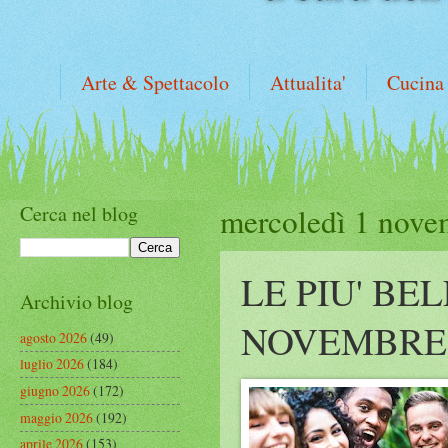
Arte & Spettacolo
Attualita'
Cucina
Cerca nel blog
mercoledì 1 nove
LE PIU' BE
Archivio blog
NOVEMBRE
agosto 2026
(49)
luglio 2026
(184)
giugno 2026
(172)
maggio 2026
(192)
aprile 2026
(153)