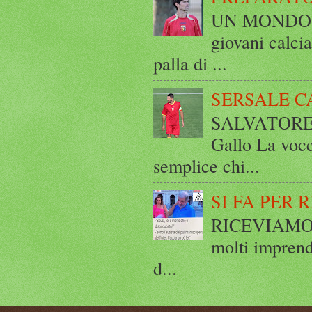
UN MONDO A 
giovani calci
palla di ...
SERSALE C
SALVATORE 
Gallo La voce
semplice chi...
SI FA PER 
RICEVIAMO E
molti imprend
d...