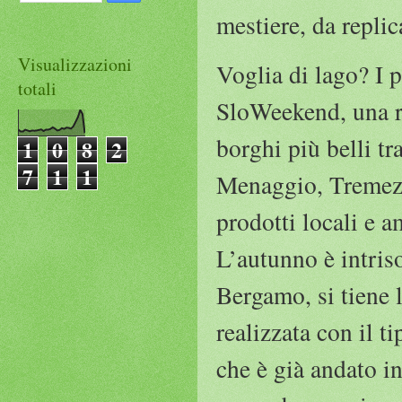
mestiere, da replic
Visualizzazioni
Voglia di lago? I 
totali
SloWeekend, una ra
borghi più belli tr
1
0
8
2
7
1
1
Menaggio, Tremezzi
prodotti locali e 
L’autunno è intris
Bergamo, si tiene 
realizzata con il 
che è già andato in