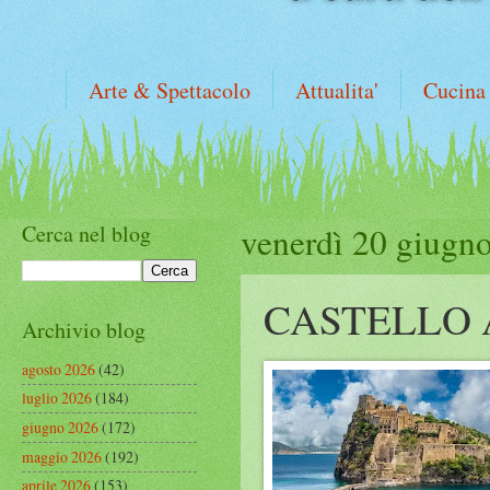
Arte & Spettacolo
Attualita'
Cucina
Cerca nel blog
venerdì 20 giugn
CASTELLO 
Archivio blog
agosto 2026
(42)
luglio 2026
(184)
giugno 2026
(172)
maggio 2026
(192)
aprile 2026
(153)