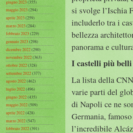
giugno 2023
(355)
si svolge l’Ischia
maggio 2023
(294)
aprile 2023
(259)
includerlo tra i cas
marzo 2023
(284)
bellezza architetto
febbraio 2023
(229)
gennaio 2023
(298)
panorama e cultura
dicembre 2022
(290)
novembre 2022
(363)
I castelli più be
ottobre 2022
(328)
settembre 2022
(377)
La lista della CNN 
agosto 2022
(462)
luglio 2022
(496)
varie parti del glo
giugno 2022
(435)
di Napoli ce ne so
maggio 2022
(509)
aprile 2022
(428)
Germania, famoso p
marzo 2022
(547)
l’incredibile Alcáz
febbraio 2022
(391)