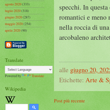
agosto 2020
(333)
specchi. In questa 
luglio 2020
(318)
romantici e meno n
giugno 2020
(287)
maggio 2020
(254)
nella roccia di una
aprile 2020
(90)
arcobaleno archite
Translate
alle
giugno 20, 202
Powered by
Translate
Etichette:
Arte & S
Wikipedia
Post più recente