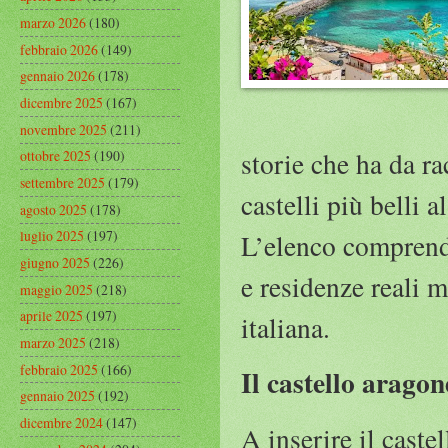
marzo 2026
(180)
febbraio 2026
(149)
gennaio 2026
(178)
dicembre 2025
(167)
novembre 2025
(211)
storie che ha da ra
ottobre 2025
(190)
settembre 2025
(179)
castelli più belli 
agosto 2025
(178)
luglio 2025
(197)
L’elenco comprende
giugno 2025
(226)
e residenze reali 
maggio 2025
(218)
aprile 2025
(197)
italiana.
marzo 2025
(218)
febbraio 2025
(166)
Il castello aragon
gennaio 2025
(192)
dicembre 2024
(147)
A inserire il caste