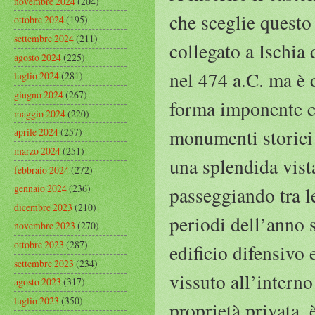
novembre 2024
(204)
che sceglie questo
ottobre 2024
(195)
settembre 2024
(211)
collegato a Ischia 
agosto 2024
(225)
nel 474 a.C. ma è
luglio 2024
(281)
giugno 2024
(267)
forma imponente c
maggio 2024
(220)
monumenti storici 
aprile 2024
(257)
marzo 2024
(251)
una splendida vista
febbraio 2024
(272)
gennaio 2024
(236)
passeggiando tra l
dicembre 2023
(210)
periodi dell’anno s
novembre 2023
(270)
ottobre 2023
(287)
edificio difensivo 
settembre 2023
(234)
vissuto all’intern
agosto 2023
(317)
luglio 2023
(350)
proprietà privata, 