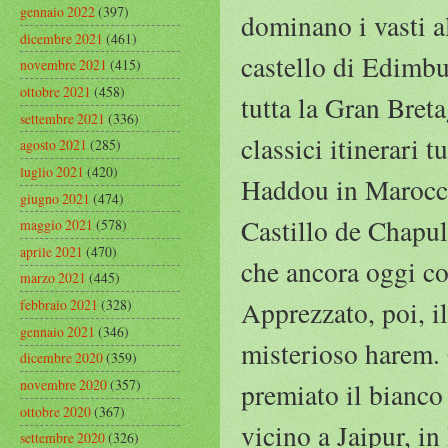
gennaio 2022
(397)
dominano i vasti a
dicembre 2021
(461)
castello di Edimbur
novembre 2021
(415)
ottobre 2021
(458)
tutta la Gran Bret
settembre 2021
(336)
classici itinerari 
agosto 2021
(285)
luglio 2021
(420)
Haddou in Marocco,
giugno 2021
(474)
Castillo de Chapul
maggio 2021
(578)
aprile 2021
(470)
che ancora oggi co
marzo 2021
(445)
Apprezzato, poi, il
febbraio 2021
(328)
gennaio 2021
(346)
misterioso harem. 
dicembre 2020
(359)
novembre 2020
(357)
premiato il bianco
ottobre 2020
(367)
vicino a Jaipur, in 
settembre 2020
(326)