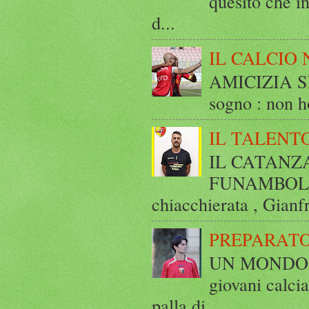
quesito che in
d...
IL CALCIO 
AMICIZIA SE
sogno : non ho
IL TALENT
IL CATANZ
FUNAMBOLICO
chiacchierata , Gianf
PREPARATO
UN MONDO A 
giovani calci
palla di ...