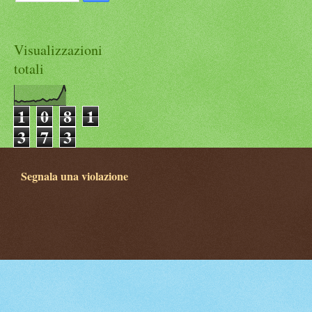
Visualizzazioni
totali
1
0
8
1
3
7
3
Segnala una violazione