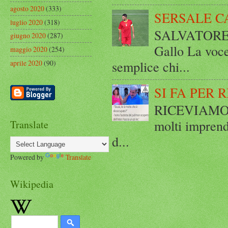
agosto 2020
(333)
SERSALE C
luglio 2020
(318)
SALVATORE 
giugno 2020
(287)
Gallo La voce
maggio 2020
(254)
semplice chi...
aprile 2020
(90)
SI FA PER 
RICEVIAMO E
molti imprend
Translate
d...
Powered by
Translate
Wikipedia