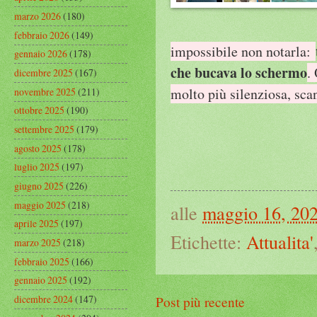
marzo 2026
(180)
febbraio 2026
(149)
impossibile non notarla:
gennaio 2026
(178)
che bucava lo schermo
.
dicembre 2025
(167)
molto più silenziosa, scan
novembre 2025
(211)
ottobre 2025
(190)
settembre 2025
(179)
agosto 2025
(178)
luglio 2025
(197)
giugno 2025
(226)
maggio 2025
(218)
alle
maggio 16, 20
aprile 2025
(197)
Etichette:
Attualita'
marzo 2025
(218)
febbraio 2025
(166)
gennaio 2025
(192)
dicembre 2024
(147)
Post più recente