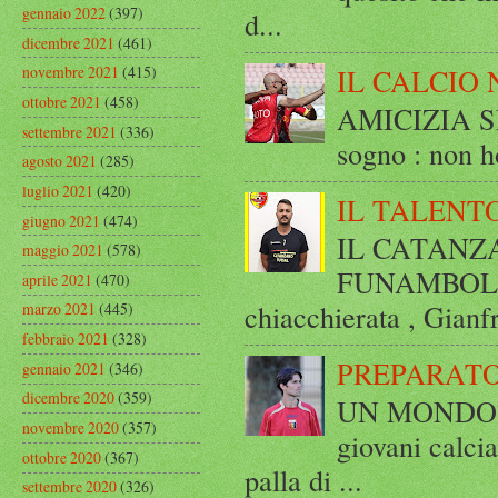
gennaio 2022
(397)
d...
dicembre 2021
(461)
novembre 2021
(415)
IL CALCIO 
ottobre 2021
(458)
AMICIZIA SE
settembre 2021
(336)
sogno : non ho
agosto 2021
(285)
luglio 2021
(420)
IL TALENT
giugno 2021
(474)
IL CATANZ
maggio 2021
(578)
FUNAMBOLICO
aprile 2021
(470)
chiacchierata , Gianf
marzo 2021
(445)
febbraio 2021
(328)
PREPARATO
gennaio 2021
(346)
dicembre 2020
(359)
UN MONDO A 
novembre 2020
(357)
giovani calci
ottobre 2020
(367)
palla di ...
settembre 2020
(326)