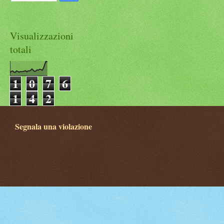
Visualizzazioni
totali
1
0
7
6
1
4
2
Segnala una violazione