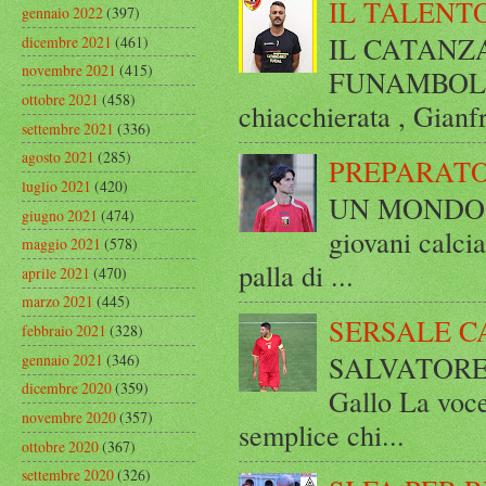
IL TALENT
gennaio 2022
(397)
IL CATANZ
dicembre 2021
(461)
novembre 2021
(415)
FUNAMBOLICO
ottobre 2021
(458)
chiacchierata , Gianf
settembre 2021
(336)
agosto 2021
(285)
PREPARATO
luglio 2021
(420)
UN MONDO A 
giugno 2021
(474)
giovani calci
maggio 2021
(578)
palla di ...
aprile 2021
(470)
marzo 2021
(445)
SERSALE C
febbraio 2021
(328)
SALVATORE 
gennaio 2021
(346)
dicembre 2020
(359)
Gallo La voce
novembre 2020
(357)
semplice chi...
ottobre 2020
(367)
settembre 2020
(326)