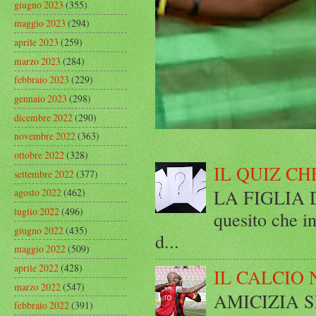
giugno 2023
(355)
maggio 2023
(294)
aprile 2023
(259)
marzo 2023
(284)
febbraio 2023
(229)
gennaio 2023
(298)
dicembre 2022
(290)
novembre 2022
(363)
ottobre 2022
(328)
IL QUIZ CH
settembre 2022
(377)
LA FIGLIA DI
agosto 2022
(462)
luglio 2022
(496)
quesito che in
giugno 2022
(435)
d...
maggio 2022
(509)
aprile 2022
(428)
IL CALCIO 
marzo 2022
(547)
AMICIZIA SE
febbraio 2022
(391)