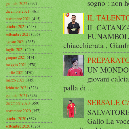
sogno : non ho
gennaio 2022
(397)
dicembre 2021
(461)
IL TALENT
novembre 2021
(415)
IL CATANZ
ottobre 2021
(458)
FUNAMBOLICO
settembre 2021
(336)
agosto 2021
(285)
chiacchierata , Gianf
luglio 2021
(420)
giugno 2021
(474)
PREPARATO
maggio 2021
(578)
UN MONDO A 
aprile 2021
(470)
giovani calci
marzo 2021
(445)
palla di ...
febbraio 2021
(328)
gennaio 2021
(346)
SERSALE C
dicembre 2020
(359)
SALVATORE 
novembre 2020
(357)
ottobre 2020
(367)
Gallo La voce
settembre 2020
(326)