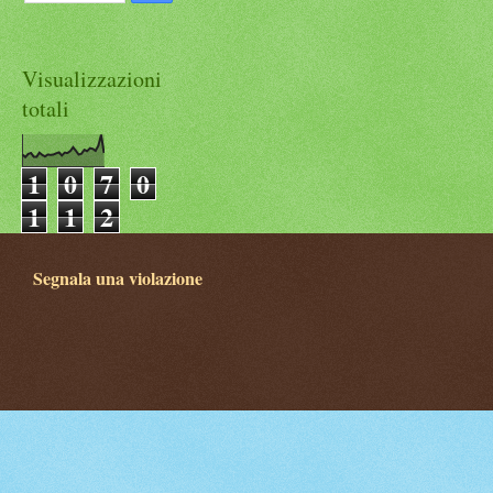
Visualizzazioni
totali
1
0
7
0
1
1
2
Segnala una violazione