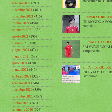
chiacchierata , Gianfr
gennaio 2022
(397)
dicembre 2021
(461)
novembre 2021
(415)
PREPARATORE AT
UN MONDO A FORMA DI
ottobre 2021
(458)
palla di ...
settembre 2021
(336)
agosto 2021
(285)
SERSALE CALCIO
luglio 2021
(420)
SALVATORE SCALISE,
giugno 2021
(474)
semplice chi...
maggio 2021
(578)
aprile 2021
(470)
SI FA PER RIDERE 
marzo 2021
(445)
RICEVIAMO E PUBBLIC
lavorano d...
febbraio 2021
(328)
gennaio 2021
(346)
dicembre 2020
(359)
novembre 2020
(357)
ottobre 2020
(367)
settembre 2020
(326)