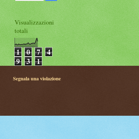
Visualizzazioni
totali
1
0
7
4
9
3
1
Segnala una violazione