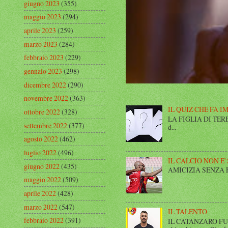
giugno 2023
(355)
maggio 2023
(294)
aprile 2023
(259)
marzo 2023
(284)
febbraio 2023
(229)
gennaio 2023
(298)
dicembre 2022
(290)
novembre 2022
(363)
IL QUIZ CHE FA I
ottobre 2022
(328)
LA FIGLIA DI TERESA I
settembre 2022
(377)
d...
agosto 2022
(462)
luglio 2022
(496)
IL CALCIO NON E'
giugno 2022
(435)
AMICIZIA SENZA FINE 
maggio 2022
(509)
aprile 2022
(428)
marzo 2022
(547)
IL TALENTO
febbraio 2022
(391)
IL CATANZARO FUT