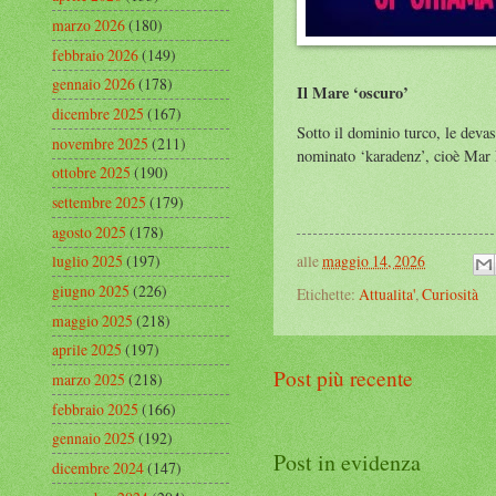
marzo 2026
(180)
febbraio 2026
(149)
gennaio 2026
(178)
Il Mare ‘oscuro’
dicembre 2025
(167)
Sotto il dominio turco, le deva
novembre 2025
(211)
nominato ‘karadenz’, cioè Mar 
ottobre 2025
(190)
settembre 2025
(179)
agosto 2025
(178)
luglio 2025
(197)
alle
maggio 14, 2026
giugno 2025
(226)
Etichette:
Attualita'
,
Curiosità
maggio 2025
(218)
aprile 2025
(197)
Post più recente
marzo 2025
(218)
febbraio 2025
(166)
gennaio 2025
(192)
Post in evidenza
dicembre 2024
(147)