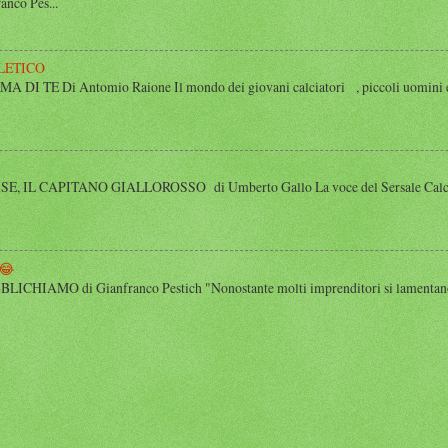
anco Pes...
LETICO
 TE Di Antomio Raione Il mondo dei giovani calciatori , piccoli uomini e
 IL CAPITANO GIALLOROSSO di Umberto Gallo La voce del Sersale Calcio, il
😂
HIAMO di Gianfranco Pestich "Nonostante molti imprenditori si lamentano 