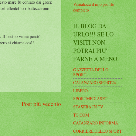
esto mare fu coniato dai greci:
Visualizza il mio profilo
ori ellenici lo ribattezzarono
completo
IL BLOG DA
URLO!!! SE LO
. Il bacino venne perciò
VISITI NON
nero si chiama così!
POTRAI PIU'
FARNE A MENO
GAZZETTA DELLO
SPORT
CATANZARO SPORT24
LIBERO
SPORTMEDIASET
Post più vecchio
STASERA IN TV
TG COM
CATANZARO INFORMA
CORRIERE DELLO SPORT