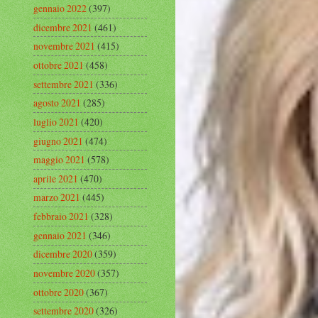
gennaio 2022
(397)
dicembre 2021
(461)
novembre 2021
(415)
ottobre 2021
(458)
settembre 2021
(336)
agosto 2021
(285)
luglio 2021
(420)
giugno 2021
(474)
maggio 2021
(578)
aprile 2021
(470)
marzo 2021
(445)
febbraio 2021
(328)
gennaio 2021
(346)
dicembre 2020
(359)
novembre 2020
(357)
ottobre 2020
(367)
settembre 2020
(326)