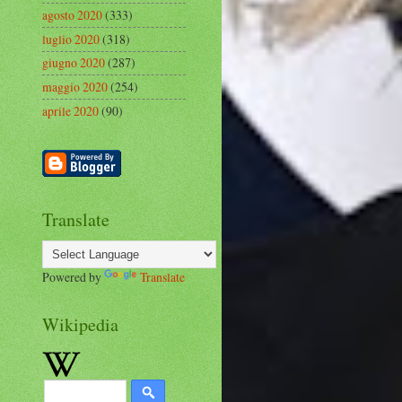
agosto 2020
(333)
luglio 2020
(318)
giugno 2020
(287)
maggio 2020
(254)
aprile 2020
(90)
Translate
Powered by
Translate
Wikipedia