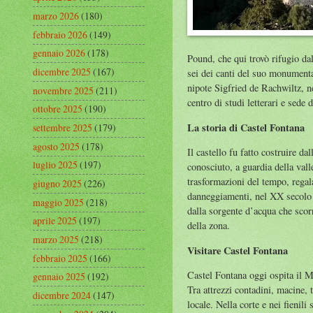
marzo 2026
(180)
febbraio 2026
(149)
gennaio 2026
(178)
Pound, che qui trovò rifugio dal
dicembre 2025
(167)
sei dei canti del suo monumenta
nipote Sigfried de Rachwiltz, n
novembre 2025
(211)
centro di studi letterari e sede 
ottobre 2025
(190)
La storia di Castel Fontana
settembre 2025
(179)
agosto 2025
(178)
Il castello fu fatto costruire d
luglio 2025
(197)
conosciuto, a guardia della vall
trasformazioni del tempo, regal
giugno 2025
(226)
danneggiamenti, nel XX secolo f
maggio 2025
(218)
dalla sorgente d’acqua che scorr
aprile 2025
(197)
della zona.
marzo 2025
(218)
Visitare Castel Fontana
febbraio 2025
(166)
Castel Fontana oggi ospita il M
gennaio 2025
(192)
Tra attrezzi contadini, macine, t
dicembre 2024
(147)
locale. Nella corte e nei fienil