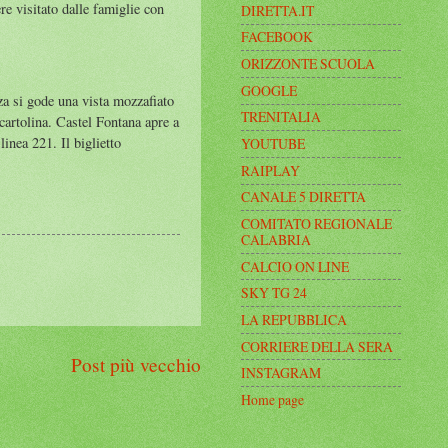
re visitato dalle famiglie con
DIRETTA.IT
FACEBOOK
ORIZZONTE SCUOLA
GOOGLE
zza si gode una vista mozzafiato
TRENITALIA
 cartolina. Castel Fontana apre a
inea 221. Il biglietto
YOUTUBE
RAIPLAY
CANALE 5 DIRETTA
COMITATO REGIONALE
CALABRIA
CALCIO ON LINE
SKY TG 24
LA REPUBBLICA
CORRIERE DELLA SERA
Post più vecchio
INSTAGRAM
Home page