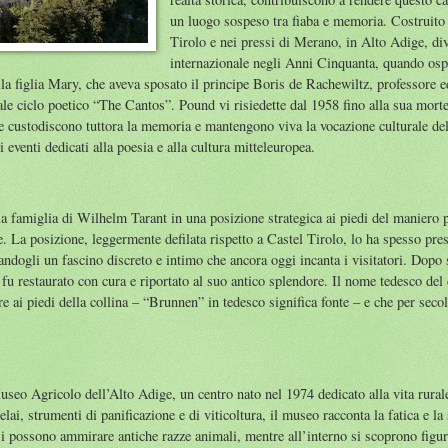
un luogo sospeso tra fiaba e memoria. Costruito 
Tirolo e nei pressi di Merano, in Alto Adige, div
internazionale negli Anni Cinquanta, quando osp
la figlia Mary, che aveva sposato il principe Boris de Rachewiltz, professore ed
le ciclo poetico “The Cantos”. Pound vi risiedette dal 1958 fino alla sua morte
e custodiscono tuttora la memoria e mantengono viva la vocazione culturale de
di eventi dedicati alla poesia e alla cultura mitteleuropea.
alla famiglia di Wilhelm Tarant in una posizione strategica ai piedi del maniero 
e. La posizione, leggermente defilata rispetto a Castel Tirolo, lo ha spesso prese
andogli un fascino discreto e intimo che ancora oggi incanta i visitatori. Dopo
u restaurato con cura e riportato al suo antico splendore. Il nome tedesco del
e ai piedi della collina – “Brunnen” in tedesco significa fonte – e che per secol
useo Agricolo dell’Alto Adige, un centro nato nel 1974 dedicato alla vita rurale
elai, strumenti di panificazione e di viticoltura, il museo racconta la fatica e l
i si possono ammirare antiche razze animali, mentre all’interno si scoprono figur