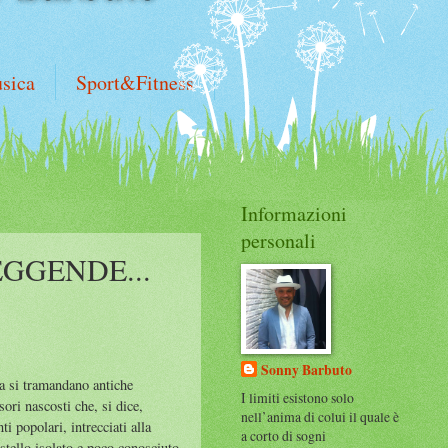
sica
Sport&Fitness
Informazioni
personali
GGENDE...
Sonny Barbuto
ana si tramandano antiche
I limiti esistono solo
ori nascosti che, si dice,
nell’anima di colui il quale è
i popolari, intrecciati alla
a corto di sogni
astello isolato e poco conosciuto