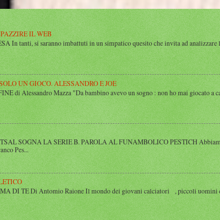
MPAZZIRE IL WEB
n tanti, si saranno imbattuti in un simpatico quesito che invita ad analizzare l’
 SOLO UN GIOCO. ALESSANDRO E JOE
di Alessandro Mazza "Da bambino avevo un sogno : non ho mai giocato a calcio 
SAL SOGNA LA SERIE B. PAROLA AL FUNAMBOLICO PESTICH Abbiamo inco
anco Pes...
LETICO
 TE Di Antomio Raione Il mondo dei giovani calciatori , piccoli uomini e