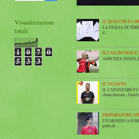
Visualizzazioni
IL QUIZ CHE FA I
LA FIGLIA DI TERESA I
totali
d...
1
0
7
0
IL CALCIO NON E'
AMICIZIA SENZA FINE 
5
3
3
IL TALENTO
IL CATANZARO FUT
chiacchierata , Gianfr
PREPARATORE AT
UN MONDO A FORMA DI
palla di ...