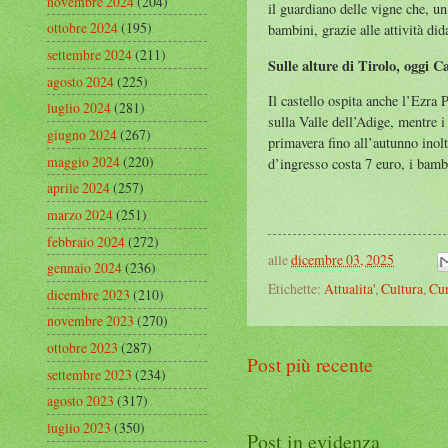
novembre 2024
(204)
il guardiano delle vigne che, un
ottobre 2024
(195)
bambini, grazie alle attività did
settembre 2024
(211)
Sulle alture di Tirolo, oggi 
agosto 2024
(225)
Il castello ospita anche l’Ezra 
luglio 2024
(281)
sulla Valle dell’Adige, mentre i
giugno 2024
(267)
primavera fino all’autunno inol
maggio 2024
(220)
d’ingresso costa 7 euro, i bambi
aprile 2024
(257)
marzo 2024
(251)
febbraio 2024
(272)
alle
dicembre 03, 2025
gennaio 2024
(236)
Etichette:
Attualita'
,
Cultura
,
Cur
dicembre 2023
(210)
novembre 2023
(270)
ottobre 2023
(287)
Post più recente
settembre 2023
(234)
agosto 2023
(317)
luglio 2023
(350)
Post in evidenza