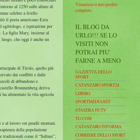
Visualizza il mio profilo
intorno al 1250 sulle alture di
completo
enne celebre a livello
itò il poeta americano Ezra
IL BLOG DA
 egittologo, e ispirazione per
. La figlia Mary, insieme al
URLO!!! SE LO
l luogo, che oggi è anche un
VISITI NON
POTRAI PIU'
FARNE A MENO
principale di Tirolo, quello più
GAZZETTA DELLO
rvato dai conflitti e dalle
SPORT
 secoli di abbandono e
CATANZARO SPORT24
 castello Brunnenberg deriva
LIBERO
i ha alimentato la vita agricola
SPORTMEDIASET
STASERA IN TV
TG COM
 e al lavoro sui pendii montani.
CATANZARO INFORMA
a sapienza della popolazione
CORRIERE DELLO SPORT
e tradizionali come il “Saltner”,