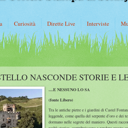
a
Curiosità
Dirette Live
Interviste
Mu
TELLO NASCONDE STORIE E LE
....E NESSUNO LO SA
(fonte Libero)
Tra le antiche pietre e i giardini di Castel Font
leggende, come quella del serpente d’oro e dei tes
dormano nelle segrete del maniero. Questi raccont
realtà storica, contribuiscono a rendere questo c