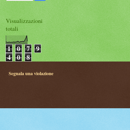
Visualizzazioni
totali
1
0
7
9
4
0
8
Segnala una violazione