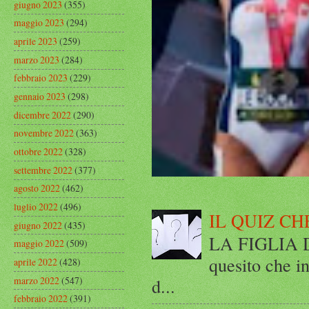
giugno 2023
(355)
maggio 2023
(294)
aprile 2023
(259)
marzo 2023
(284)
febbraio 2023
(229)
gennaio 2023
(298)
dicembre 2022
(290)
novembre 2022
(363)
ottobre 2022
(328)
settembre 2022
(377)
agosto 2022
(462)
luglio 2022
(496)
IL QUIZ CH
giugno 2022
(435)
LA FIGLIA DI
maggio 2022
(509)
quesito che in
aprile 2022
(428)
marzo 2022
(547)
d...
febbraio 2022
(391)