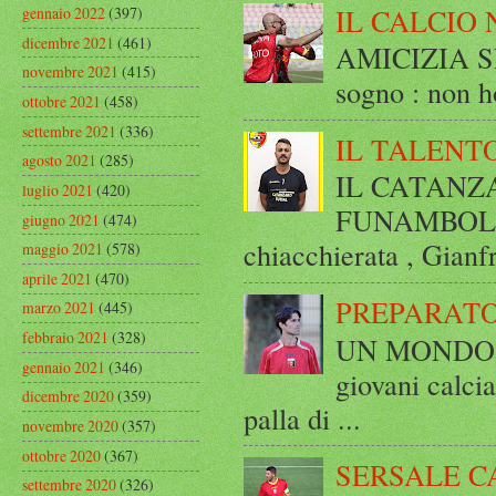
IL CALCIO 
gennaio 2022
(397)
dicembre 2021
(461)
AMICIZIA SE
novembre 2021
(415)
sogno : non ho
ottobre 2021
(458)
settembre 2021
(336)
IL TALENT
agosto 2021
(285)
IL CATANZ
luglio 2021
(420)
FUNAMBOLICO
giugno 2021
(474)
chiacchierata , Gianf
maggio 2021
(578)
aprile 2021
(470)
PREPARATO
marzo 2021
(445)
febbraio 2021
(328)
UN MONDO A 
gennaio 2021
(346)
giovani calci
dicembre 2020
(359)
palla di ...
novembre 2020
(357)
ottobre 2020
(367)
SERSALE C
settembre 2020
(326)