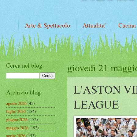
Arte & Spettacolo
Attualita'
Cucina
Cerca nel blog
giovedì 21 maggi
L'ASTON V
Archivio blog
LEAGUE
agosto 2026
(45)
luglio 2026
(184)
giugno 2026
(172)
maggio 2026
(192)
aprile 2026
(153)