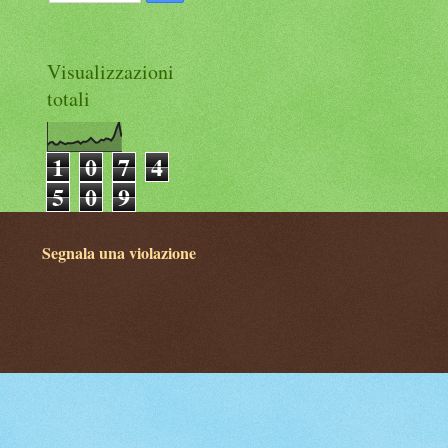
Visualizzazioni
totali
1
0
7
4
5
0
9
Segnala una violazione