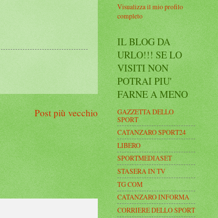
Visualizza il mio profilo
completo
IL BLOG DA
URLO!!! SE LO
VISITI NON
POTRAI PIU'
FARNE A MENO
Post più vecchio
GAZZETTA DELLO
SPORT
CATANZARO SPORT24
LIBERO
SPORTMEDIASET
STASERA IN TV
TG COM
CATANZARO INFORMA
CORRIERE DELLO SPORT