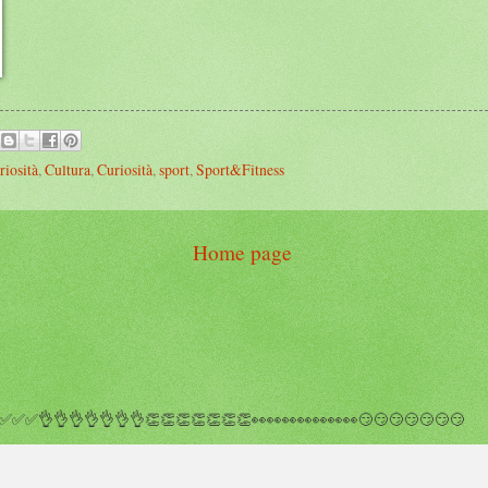
riosità
,
Cultura
,
Curiosità
,
sport
,
Sport&Fitness
Home page
✅✅👌👌👌👌👌👌👌👏👏👏👏👏👏👏👀👀👀👀👀👀👀😏😏😏😏😏😏😏