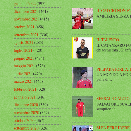
gennaio 2022
(397)
IL CALCIO NON E'
dicembre 2021
(461)
AMICIZIA SENZA FINE 
novembre 2021
(415)
ottobre 2021
(458)
settembre 2021
(336)
IL TALENTO
agosto 2021
(285)
IL CATANZARO FUT
chiacchierata , Gianfr
luglio 2021
(420)
giugno 2021
(474)
maggio 2021
(578)
PREPARATORE AT
aprile 2021
(470)
UN MONDO A FORMA DI
palla di ...
marzo 2021
(445)
febbraio 2021
(328)
gennaio 2021
(346)
SERSALE CALCIO
SALVATORE SCALISE,
dicembre 2020
(359)
semplice chi...
novembre 2020
(357)
ottobre 2020
(367)
SI FA PER RIDERE 
settembre 2020
(326)