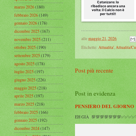
marzo 2026
(180)
febbraio 2026
(149)
gennaio 2026
(178)
dicembre 2025
(167)
alle
maggio 21, 2026
novembre 2025
(211)
Etichette:
Attualita'
,
Attualita'Cu
ottobre 2025
(190)
settembre 2025
(179)
agosto 2025
(178)
Post più recente
luglio 2025
(197)
giugno 2025
(226)
maggio 2025
(218)
Post in evidenza
aprile 2025
(197)
marzo 2025
(218)
PENSIERO DEL GIORNO
febbraio 2025
(166)
EH GIÀ 💯💯💯💯💯💯💯✅✅✅✅✅
gennaio 2025
(192)
dicembre 2024
(147)