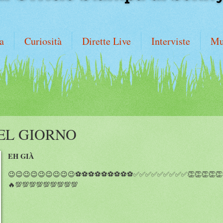
a
Curiosità
Dirette Live
Interviste
Mu
EL GIORNO
EH GIÀ
😉😉😉😉😉😉😉😉😉⚽️⚽️⚽️⚽️⚽️⚽️⚽️⚽️⚽️✅✅✅✅✅✅✅✅✅👏👏👏👏👏👏
🔥💯💯💯💯💯💯💯💯💯