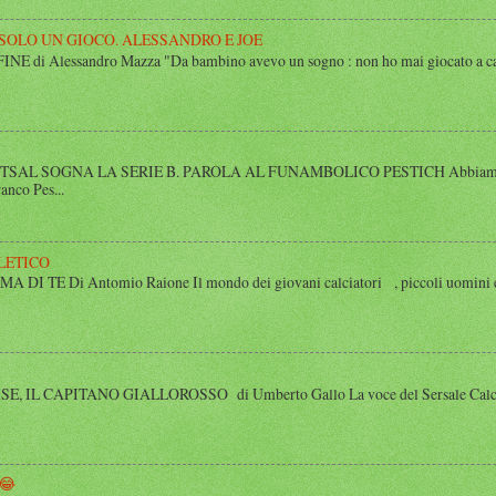
 SOLO UN GIOCO. ALESSANDRO E JOE
di Alessandro Mazza "Da bambino avevo un sogno : non ho mai giocato a calcio 
SAL SOGNA LA SERIE B. PAROLA AL FUNAMBOLICO PESTICH Abbiamo inco
anco Pes...
LETICO
 TE Di Antomio Raione Il mondo dei giovani calciatori , piccoli uomini e
 IL CAPITANO GIALLOROSSO di Umberto Gallo La voce del Sersale Calcio, il
😂