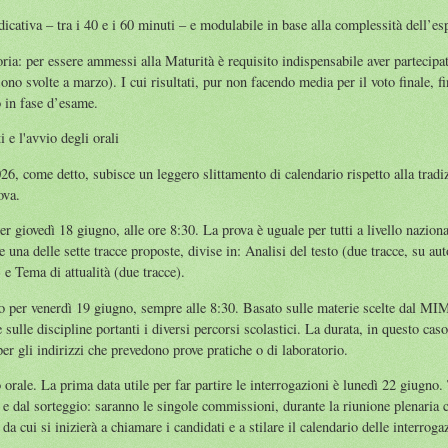
dicativa – tra i 40 e i 60 minuti – e modulabile in base alla complessità dell’es
ia: per essere ammessi alla Maturità è requisito indispensabile aver partecipa
sono svolte a marzo). I cui risultati, pur non facendo media per il voto finale, 
 in fase d’esame.
ti e l'avvio degli orali
26, come detto, subisce un leggero slittamento di calendario rispetto alla tradi
ova.
per giovedì 18 giugno, alle ore 8:30. La prova è uguale per tutti a livello nazion
 una delle sette tracce proposte, divise in: Analisi del testo (due tracce, su auto
 e Tema di attualità (due tracce).
sto per venerdì 19 giugno, sempre alle 8:30. Basato sulle materie scelte dal MI
 sulle discipline portanti i diversi percorsi scolastici. La durata, in questo cas
 per gli indirizzi che prevedono prove pratiche o di laboratorio.
orale. La prima data utile per far partire le interrogazioni è lunedì 22 giugno. 
 e dal sorteggio: saranno le singole commissioni, durante la riunione plenaria 
o da cui si inizierà a chiamare i candidati e a stilare il calendario delle interroga