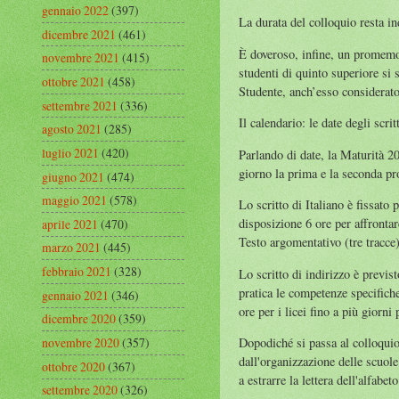
gennaio 2022
(397)
La durata del colloquio resta in
dicembre 2021
(461)
È doveroso, infine, un promemor
novembre 2021
(415)
studenti di quinto superiore si 
ottobre 2021
(458)
Studente, anch’esso considerato
settembre 2021
(336)
Il calendario: le date degli scrit
agosto 2021
(285)
luglio 2021
(420)
Parlando di date, la Maturità 20
giorno la prima e la seconda pr
giugno 2021
(474)
maggio 2021
(578)
Lo scritto di Italiano è fissato 
disposizione 6 ore per affrontare
aprile 2021
(470)
Testo argomentativo (tre tracce)
marzo 2021
(445)
febbraio 2021
(328)
Lo scritto di indirizzo è previ
pratica le competenze specifiche
gennaio 2021
(346)
ore per i licei fino a più giorni
dicembre 2020
(359)
Dopodiché si passa al colloquio 
novembre 2020
(357)
dall'organizzazione delle scuole
ottobre 2020
(367)
a estrarre la lettera dell'alfabet
settembre 2020
(326)