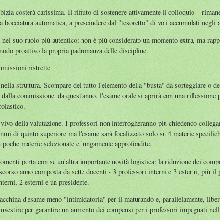
bizia costerà carissima. Il rifiuto di sostenere attivamente il colloquio – riman
a bocciatura automatica, a prescindere dal "tesoretto" di voti accumulati negli an
to nel suo ruolo più autentico: non è più considerato un momento extra, ma rapp
modo proattivo la propria padronanza delle discipline.
mmissioni ristrette
nella struttura. Scompare del tutto l'elemento della "busta" da sorteggiare o de
 dalla commissione: da quest'anno, l'esame orale si aprirà con una riflessione
colastico.
vivo della valutazione. I professori non interrogheranno più chiedendo collegam
mmi di quinto superiore ma l'esame sarà focalizzato solo su 4 materie specifich
n poche materie selezionate e lungamente approfondite.
omenti porta con sé un'altra importante novità logistica: la riduzione dei com
 scorso anno composta da sette docenti - 3 professori interni e 3 esterni, più il 
erni, 2 esterni e un presidente.
acchina d'esame meno "intimidatoria" per il maturando e, parallelamente, libe
einvestire per garantire un aumento dei compensi per i professori impegnati ne