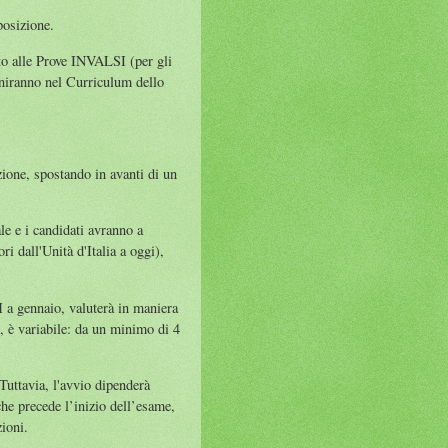
posizione.
to alle Prove INVALSI (per gli
finiranno nel Curriculum dello
zione, spostando in avanti di un
ale e i candidati avranno a
ri dall'Unità d'Italia a oggi),
M a gennaio, valuterà in maniera
o, è variabile: da un minimo di 4
Tuttavia, l'avvio dipenderà
che precede l’inizio dell’esame,
zioni.