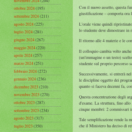
novembre 2024
(204)
Con il nuovo assetto, questa fur
ottobre 2024
(195)
giustificazione – comporta ora l
settembre 2024
(211)
agosto 2024
(225)
L'orale viene quindi ripristina
lo studente deve dimostrare in 
luglio 2024
(281)
giugno 2024
(267)
Il ritorno alle 4 materie e le co
maggio 2024
(220)
Il colloquio cambia volto anche 
aprile 2024
(257)
(un'immagine o un testo) scelto
marzo 2024
(251)
studente sul proprio percorso s
febbraio 2024
(272)
Successivamente, si entrerà nel 
gennaio 2024
(236)
le discipline oggetto dei progra
quanto si faceva decenni fa, co
dicembre 2023
(210)
novembre 2023
(270)
Questa concentrazione degli arg
ottobre 2023
(287)
d'esame. La struttura, fino allo
cinque membri: 2 commissari int
settembre 2023
(234)
agosto 2023
(317)
Tale semplificazione rende la m
che il Ministero ha deciso di r
luglio 2023
(350)