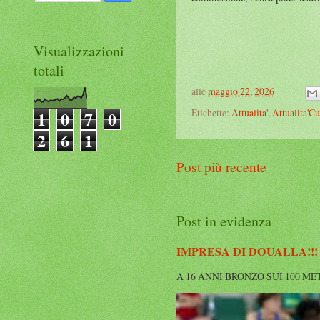
Visualizzazioni
totali
alle
maggio 22, 2026
Etichette:
Attualita'
,
Attualita'Cu
1
0
7
0
2
6
1
Post più recente
Post in evidenza
IMPRESA DI DOUALLA!!!
A 16 ANNI BRONZO SUI 100 METRI A