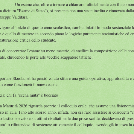
Un esame che, oltre a tornare a chiamarsi ufficialmente con il suo no
 dicitura "Esame di Stato"), si presenta con una veste inedita e rinnovata dall
useppe Valditara.
igore all'inizio di questo anno scolastico, cambia infatti in modo sostanziale l
to è quello di mettere in secondo piano le logiche puramente nozionistiche ed e
aturazione critica dello studente.
so di concentrare l'esame su meno materie, di snellire la composizione delle co
ale, chiudendo le porte alle vecchie scappatoie tattiche.
portale Skuola.net ha perciò voluto stilare una guida operativa, approfondita e de
so come funzionerà il nuovo esame.
ncia: chi fa "scena muta" è bocciato
la Maturità 2026 riguarda proprio il colloquio orale, che assume una fisionomia
 in aula. Fino allo scorso anno, infatti, non era raro assistere ai cosiddetti "ca
olastico elevato e su ottimi risultati nelle due prove scritte, decidevano di pres
" o rifiutandosi di sostenere attivamente il colloquio, avendo già in tasca la c
.