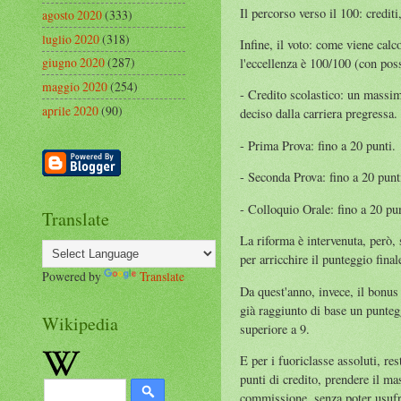
Il percorso verso il 100: crediti
agosto 2020
(333)
luglio 2020
(318)
Infine, il voto: come viene calc
giugno 2020
(287)
l'eccellenza è 100/100 (con pos
maggio 2020
(254)
- Credito scolastico: un massimo
aprile 2020
(90)
deciso dalla carriera pregressa
- Prima Prova: fino a 20 punti.
- Seconda Prova: fino a 20 punt
- Colloquio Orale: fino a 20 pun
Translate
La riforma è intervenuta, però, 
per arricchire il punteggio final
Powered by
Translate
Da quest'anno, invece, il bonus
già raggiunto di base un punteg
Wikipedia
superiore a 9.
E per i fuoriclasse assoluti, re
punti di credito, prendere il ma
commissione, senza poter usufr