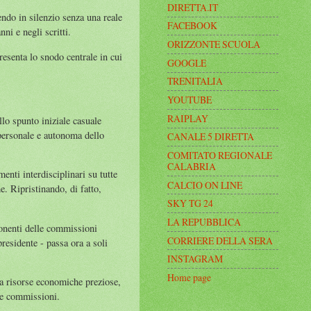
DIRETTA.IT
endo in silenzio senza una reale
FACEBOOK
ni e negli scritti.
ORIZZONTE SCUOLA
resenta lo snodo centrale in cui
GOOGLE
TRENITALIA
YOUTUBE
RAIPLAY
llo spunto iniziale casuale
 personale e autonoma dello
CANALE 5 DIRETTA
COMITATO REGIONALE
CALABRIA
enti interdisciplinari su tutte
CALCIO ON LINE
e. Ripristinando, di fatto,
SKY TG 24
LA REPUBBLICA
ponenti delle commissioni
CORRIERE DELLA SERA
presidente - passa ora a soli
INSTAGRAM
Home page
ra risorse economiche preziose,
lle commissioni.