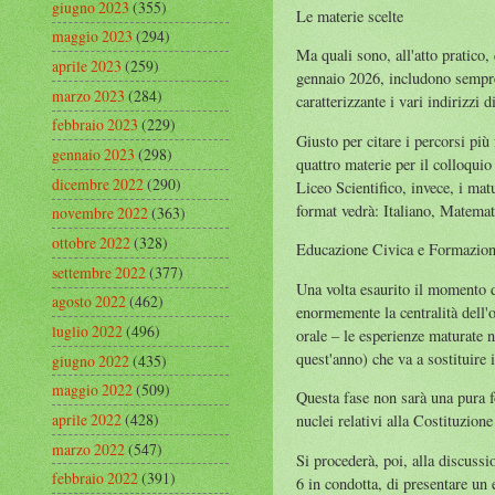
giugno 2023
(355)
Le materie scelte
maggio 2023
(294)
Ma quali sono, all'atto pratico,
aprile 2023
(259)
gennaio 2026, includono sempre I
marzo 2023
(284)
caratterizzante i vari indirizzi
febbraio 2023
(229)
Giusto per citare i percorsi più
gennaio 2023
(298)
quattro materie per il colloqui
dicembre 2022
(290)
Liceo Scientifico, invece, i ma
format vedrà: Italiano, Matemat
novembre 2022
(363)
ottobre 2022
(328)
Educazione Civica e Formazio
settembre 2022
(377)
Una volta esaurito il momento de
agosto 2022
(462)
enormemente la centralità dell'
luglio 2022
(496)
orale – le esperienze maturate 
quest'anno) che va a sostituir
giugno 2022
(435)
maggio 2022
(509)
Questa fase non sarà una pura f
aprile 2022
(428)
nuclei relativi alla Costituzion
marzo 2022
(547)
Si procederà, poi, alla discussi
febbraio 2022
(391)
6 in condotta, di presentare un 