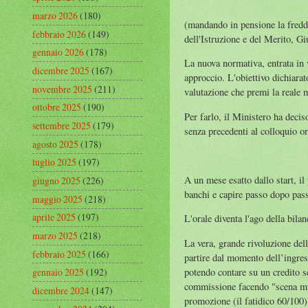
marzo 2026
(180)
(mandando in pensione la fredda
febbraio 2026
(149)
dell'Istruzione e del Merito, Gi
gennaio 2026
(178)
La nuova normativa, entrata in v
dicembre 2025
(167)
approccio. L'obiettivo dichiara
novembre 2025
(211)
valutazione che premi la reale m
ottobre 2025
(190)
Per farlo, il Ministero ha deci
settembre 2025
(179)
senza precedenti al colloquio or
agosto 2025
(178)
luglio 2025
(197)
A un mese esatto dallo start, il 
giugno 2025
(226)
banchi e capire passo dopo pas
maggio 2025
(218)
aprile 2025
(197)
L'orale diventa l'ago della bila
marzo 2025
(218)
La vera, grande rivoluzione del
febbraio 2025
(166)
partire dal momento dell’ingresso
potendo contare su un credito sc
gennaio 2025
(192)
commissione facendo "scena muta
dicembre 2024
(147)
promozione (il fatidico 60/100)