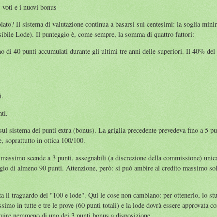
, voti e i nuovi bonus
olato? Il sistema di valutazione continua a basarsi sui centesimi: la soglia mi
sibile Lode). Il punteggio è, come sempre, la somma di quattro fattori:
 di 40 punti accumulati durante gli ultimi tre anni delle superiori. Il 40% del
.
i.
ti.
sul sistema dei punti extra (bonus). La griglia precedente prevedeva fino a 5 pu
e, soprattutto in ottica 100/100.
 massimo scende a 3 punti, assegnabili (a discrezione della commissione) unic
gio di almeno 90 punti. Attenzione, però: si può ambire al credito massimo solo
sta il traguardo del "100 e lode". Qui le cose non cambiano: per ottenerlo, lo s
ssimo in tutte e tre le prove (60 punti totali) e la lode dovrà essere approvata c
uire nemmeno di uno dei 3 punti bonus a disposizione.