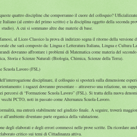
 queste quattro discipline che comporranno il cuore del colloquio? Ufficializza
taliano (al centro del primo scritto) e la disciplina oggetto della seconda prov
 di studio). A cui si sommano altre due materie di base.
 famosi, al Liceo Classico la prova di indirizzo segna il ritorno della versione d
o orale che sarà composto da: Lingua e Letteratura Italiana, Lingua e Cultura L
turandi dovranno affrontare i problemi di Matematica come materia del secondo sc
ica, Storia e Scienze Naturali (Biologia, Chimica, Scienze della Terra).
ne Scuola Lavoro (FSL)
ll'interrogazione disciplinare, il colloquio si sposterà sulla dimensione esperi
orientamento: i ragazzi dovranno presentare – attraverso una relazione, un suppo
nei percorsi di “Formazione Scuola Lavoro” (FSL). Si tratta della nuova denomi
e i vecchi PCTO, noti in passato come Alternanza Scuola-Lavoro.
ormalità, ma entrerà stabilmente nel giudizio finale. A seguire, troverà maggio
e e all'ambiente diventano parte organica della valutazione.
one degli elaborati e degli errori commessi nelle prove scritte. Da ricordare anc
elaborato critico sui temi di Cittadinanza attiva.