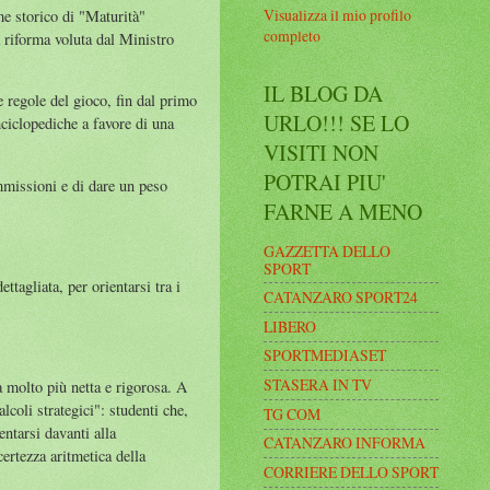
Visualizza il mio profilo
me storico di "Maturità"
completo
a riforma voluta dal Ministro
IL BLOG DA
e regole del gioco, fin dal primo
URLO!!! SE LO
nciclopediche a favore di una
VISITI NON
POTRAI PIU'
mmissioni e di dare un peso
FARNE A MENO
GAZZETTA DELLO
SPORT
ttagliata, per orientarsi tra i
CATANZARO SPORT24
LIBERO
SPORTMEDIASET
STASERA IN TV
 molto più netta e rigorosa. A
lcoli strategici": studenti che,
TG COM
entarsi davanti alla
CATANZARO INFORMA
ertezza aritmetica della
CORRIERE DELLO SPORT