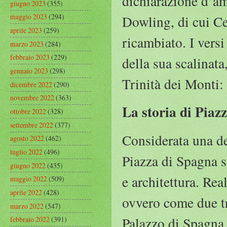
dichiarazione d’am
giugno 2023
(355)
maggio 2023
(294)
Dowling, di cui C
aprile 2023
(259)
ricambiato. I vers
marzo 2023
(284)
febbraio 2023
(229)
della sua scalinata
gennaio 2023
(298)
Trinità dei Monti:
dicembre 2022
(290)
novembre 2022
(363)
La storia di Pia
ottobre 2022
(328)
settembre 2022
(377)
Considerata una del
agosto 2022
(462)
luglio 2022
(496)
Piazza di Spagna s
giugno 2022
(435)
e architettura. Rea
maggio 2022
(509)
aprile 2022
(428)
ovvero come due tr
marzo 2022
(547)
Palazzo di Spagna c
febbraio 2022
(391)