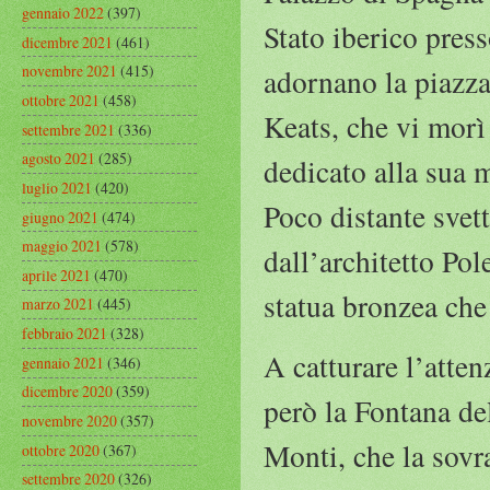
gennaio 2022
(397)
Stato iberico press
dicembre 2021
(461)
novembre 2021
(415)
adornano la piazza
ottobre 2021
(458)
Keats, che vi morì
settembre 2021
(336)
agosto 2021
(285)
dedicato alla sua 
luglio 2021
(420)
Poco distante svet
giugno 2021
(474)
maggio 2021
(578)
dall’architetto Pol
aprile 2021
(470)
statua bronzea che
marzo 2021
(445)
febbraio 2021
(328)
A catturare l’atte
gennaio 2021
(346)
dicembre 2020
(359)
però la Fontana del
novembre 2020
(357)
Monti, che la sovr
ottobre 2020
(367)
settembre 2020
(326)