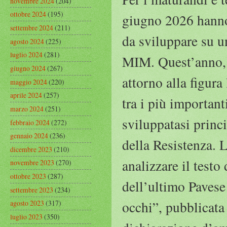
novembre 2024
(204)
ottobre 2024
(195)
giugno 2026 hanno 
settembre 2024
(211)
da sviluppare su un
agosto 2024
(225)
luglio 2024
(281)
MIM. Quest’anno, u
giugno 2024
(267)
attorno alla figura
maggio 2024
(220)
aprile 2024
(257)
tra i più importan
marzo 2024
(251)
sviluppatasi princ
febbraio 2024
(272)
gennaio 2024
(236)
della Resistenza. 
dicembre 2023
(210)
analizzare il testo
novembre 2023
(270)
ottobre 2023
(287)
dell’ultimo Pavese 
settembre 2023
(234)
occhi”, pubblicata
agosto 2023
(317)
luglio 2023
(350)