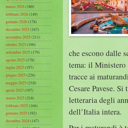
marzo 2026
(180)
febbraio 2026
(149)
gennaio 2026
(178)
dicembre 2025
(167)
novembre 2025
(211)
ottobre 2025
(190)
che escono dalle s
settembre 2025
(179)
agosto 2025
(178)
tema: il Ministero
luglio 2025
(197)
tracce ai maturandi
giugno 2025
(226)
maggio 2025
(218)
Cesare Pavese. Si 
aprile 2025
(197)
letteraria degli an
marzo 2025
(218)
febbraio 2025
(166)
dell’Italia intera.
gennaio 2025
(192)
dicembre 2024
(147)
Per i maturandi è 