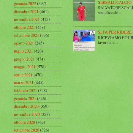
SERSALE CALCIO
gennaio 2022
(397)
SALVATORE SCALISE,
dicembre 2021
(461)
semplice chi...
novembre 2021
(415)
ottobre 2021
(458)
SI FA PER RIDERE 
settembre 2021
(336)
RICEVIAMO E PUBBLIC
lavorano d...
agosto 2021
(285)
luglio 2021
(420)
giugno 2021
(474)
maggio 2021
(578)
aprile 2021
(470)
marzo 2021
(445)
febbraio 2021
(328)
gennaio 2021
(346)
dicembre 2020
(359)
novembre 2020
(357)
ottobre 2020
(367)
settembre 2020
(326)