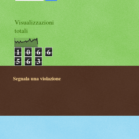
Visualizzazioni
totali
1
0
6
6
5
6
3
Segnala una violazione