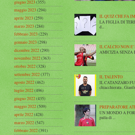
giugno 2023
(355)
maggio 2023
(294)
IL QUIZ CHE FA I
aprile 2023
(259)
LA FIGLIA DI TERESA I
marzo 2023
(284)
d...
febbraio 2023
(229)
gennaio 2023
(298)
IL CALCIO NON E'
dicembre 2022
(290)
AMICIZIA SENZA FINE 
novembre 2022
(363)
ottobre 2022
(328)
settembre 2022
(377)
IL TALENTO
agosto 2022
(462)
IL CATANZARO FUT
chiacchierata , Gianfr
luglio 2022
(496)
giugno 2022
(435)
maggio 2022
(509)
PREPARATORE AT
UN MONDO A FORMA DI
aprile 2022
(428)
palla di ...
marzo 2022
(547)
febbraio 2022
(391)