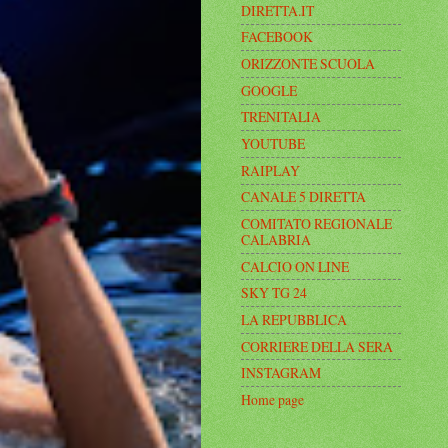
DIRETTA.IT
FACEBOOK
ORIZZONTE SCUOLA
GOOGLE
TRENITALIA
YOUTUBE
RAIPLAY
CANALE 5 DIRETTA
COMITATO REGIONALE
CALABRIA
CALCIO ON LINE
SKY TG 24
LA REPUBBLICA
CORRIERE DELLA SERA
INSTAGRAM
Home page