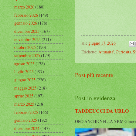
marzo 2026
(180)
febbraio 2026
(149)
gennaio 2026
(178)
dicembre 2025
(167)
novembre 2025
(211)
alle
giugno 17, 2026
ottobre 2025
(190)
Etichette:
Attualita'
,
Curiosità
,
S
settembre 2025
(179)
agosto 2025
(178)
luglio 2025
(197)
Post più recente
giugno 2025
(226)
maggio 2025
(218)
aprile 2025
(197)
Post in evidenza
marzo 2025
(218)
TADDEUCCI DA URLO
febbraio 2025
(166)
gennaio 2025
(192)
ORO ANCHE NELLA 5 KM Ginevra cala i
dicembre 2024
(147)