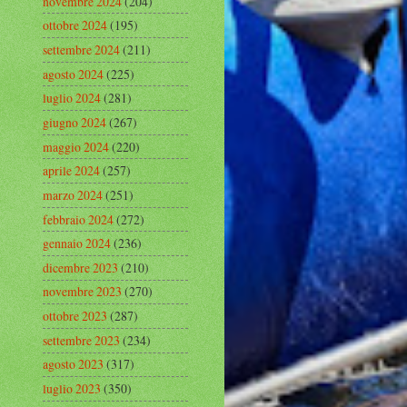
novembre 2024
(204)
ottobre 2024
(195)
settembre 2024
(211)
agosto 2024
(225)
luglio 2024
(281)
giugno 2024
(267)
maggio 2024
(220)
aprile 2024
(257)
marzo 2024
(251)
febbraio 2024
(272)
gennaio 2024
(236)
dicembre 2023
(210)
novembre 2023
(270)
ottobre 2023
(287)
settembre 2023
(234)
agosto 2023
(317)
luglio 2023
(350)