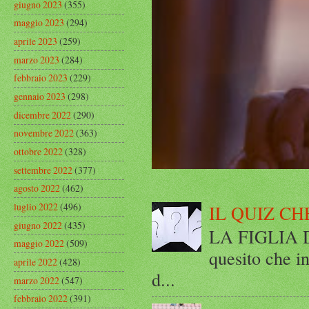
giugno 2023
(355)
maggio 2023
(294)
aprile 2023
(259)
marzo 2023
(284)
febbraio 2023
(229)
gennaio 2023
(298)
dicembre 2022
(290)
novembre 2022
(363)
ottobre 2022
(328)
settembre 2022
(377)
agosto 2022
(462)
luglio 2022
(496)
IL QUIZ CH
giugno 2022
(435)
LA FIGLIA DI
maggio 2022
(509)
quesito che in
aprile 2022
(428)
d...
marzo 2022
(547)
febbraio 2022
(391)