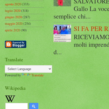
SALVATORE 
agosto 2020
(333)
Gallo La voce
luglio 2020
(318)
semplice chi...
giugno 2020
(287)
maggio 2020
(254)
SI FA PER 
aprile 2020
(90)
RICEVIAMO E
molti imprend
d...
Translate
Powered by
Translate
Wikipedia