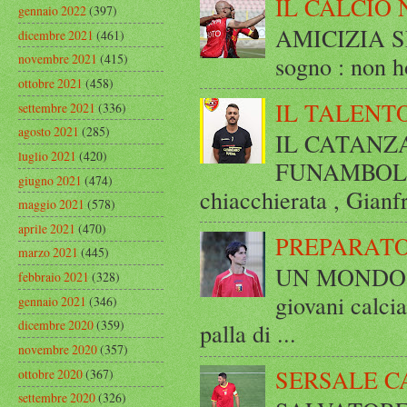
IL CALCIO 
gennaio 2022
(397)
AMICIZIA SE
dicembre 2021
(461)
sogno : non ho
novembre 2021
(415)
ottobre 2021
(458)
IL TALENT
settembre 2021
(336)
agosto 2021
(285)
IL CATANZ
luglio 2021
(420)
FUNAMBOLICO
giugno 2021
(474)
chiacchierata , Gianf
maggio 2021
(578)
aprile 2021
(470)
PREPARATO
marzo 2021
(445)
UN MONDO A 
febbraio 2021
(328)
giovani calci
gennaio 2021
(346)
dicembre 2020
(359)
palla di ...
novembre 2020
(357)
SERSALE C
ottobre 2020
(367)
settembre 2020
(326)