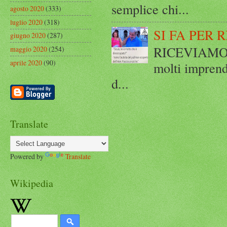
semplice chi...
agosto 2020
(333)
luglio 2020
(318)
SI FA PER 
giugno 2020
(287)
RICEVIAMO E
maggio 2020
(254)
aprile 2020
(90)
molti imprend
d...
Translate
Powered by
Translate
Wikipedia