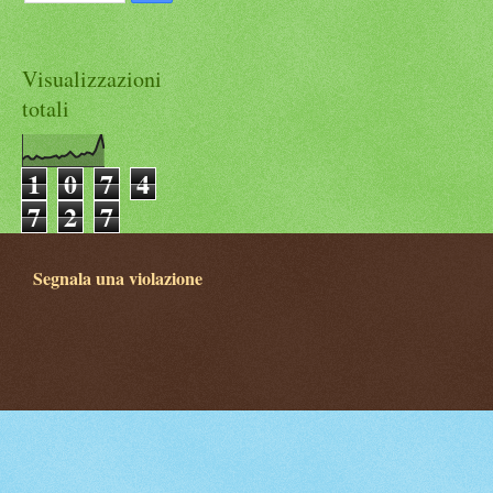
Visualizzazioni
totali
1
0
7
4
7
2
7
Segnala una violazione