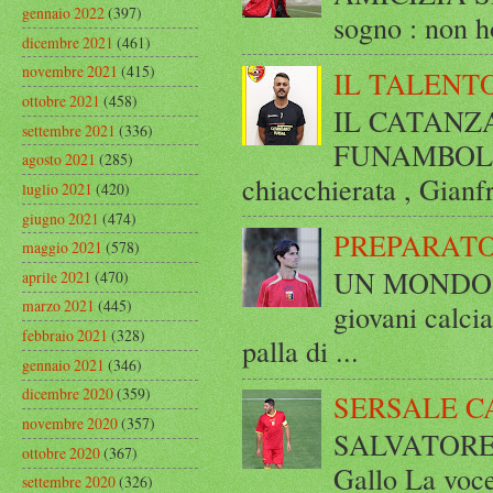
gennaio 2022
(397)
sogno : non ho
dicembre 2021
(461)
novembre 2021
(415)
IL TALENT
ottobre 2021
(458)
IL CATANZ
settembre 2021
(336)
FUNAMBOLICO
agosto 2021
(285)
chiacchierata , Gianf
luglio 2021
(420)
giugno 2021
(474)
PREPARATO
maggio 2021
(578)
UN MONDO A 
aprile 2021
(470)
marzo 2021
(445)
giovani calci
febbraio 2021
(328)
palla di ...
gennaio 2021
(346)
dicembre 2020
(359)
SERSALE C
novembre 2020
(357)
SALVATORE 
ottobre 2020
(367)
Gallo La voce
settembre 2020
(326)