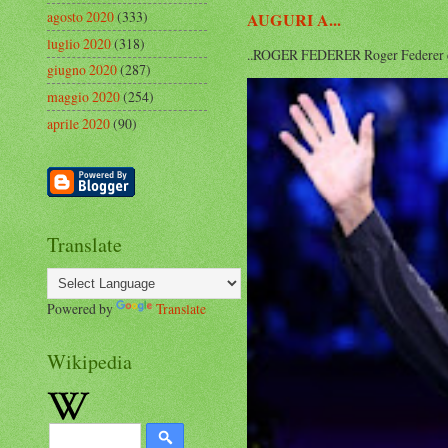
agosto 2020
(333)
AUGURI A...
luglio 2020
(318)
..ROGER FEDERER Roger Federer compi
giugno 2020
(287)
maggio 2020
(254)
aprile 2020
(90)
Translate
Powered by
Translate
Wikipedia