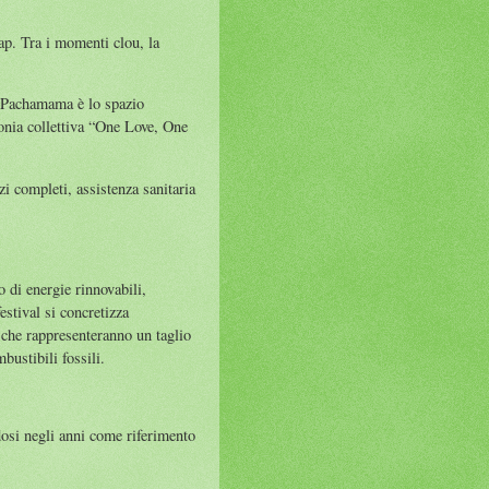
ap. Tra i momenti clou, la
re Pachamama è lo spazio
imonia collettiva “One Love, One
zi completi, assistenza sanitaria
o di energie rinnovabili,
estival si concretizza
à che rappresenteranno un taglio
ustibili fossili.
dosi negli anni come riferimento