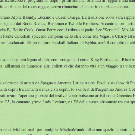
arricchiscono il programma: dopo i primi annunci orientati al reggae e alla da
iù spirituale del roots reggae, senza rinunciare alla sperimentazione sonora.
igurano Alpha Blondy, Luciano e Queen Omega. La tradizione roots sarà rappres
mpagnati dai Roots Radics, Bushman e Twinkle Brothers. Accanto a loro, artisti
cka B, Hollie Cook, Omar Perry con il tributo al padre Lee "Scratch", Mo Al
l fronte dancehall spiccano campioni dello stile come Mr Vegas, e Charly Bla
e l'acclamato DJ-produttore basshall italiano di Kybba, avrà il compito di chi
ra sound system legata al dub, con protagonisti come King Earthquake, Blackb
nx, affiancati da numerosi altri collettivi che daranno vita a un viaggio tra vibra
 selezione di artisti da Spagna e America Latina tra cui l'esclusivo show di P
a di ospiti tra cantanti e musicisti ospiti, lo ska beat dell'argentino Andres Co
forzare l’apertura globale del festival contribuiscono artisti come Greentea Pe
o G5, la cantante grime Lady Leshurr, e i DJ della nuova afromusic tra cui sp
pone attività culturali per famiglie. MágicoMundo offre uno spazio ispirato alle