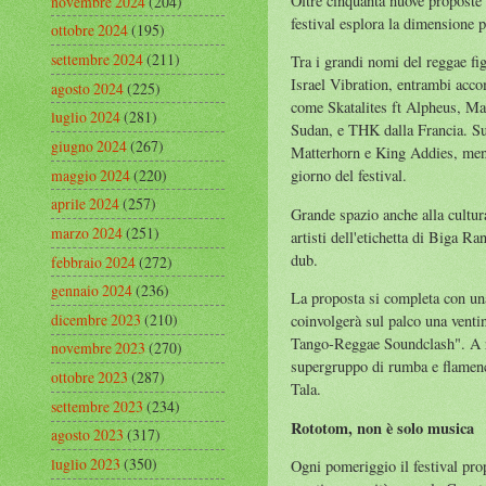
Oltre cinquanta nuove proposte 
novembre 2024
(204)
festival esplora la dimensione p
ottobre 2024
(195)
settembre 2024
(211)
Tra i grandi nomi del reggae f
Israel Vibration, entrambi acco
agosto 2024
(225)
come Skatalites ft Alpheus, Ma
luglio 2024
(281)
Sudan, e THK dalla Francia. Su
giugno 2024
(267)
Matterhorn e King Addies, mentr
maggio 2024
(220)
giorno del festival.
aprile 2024
(257)
Grande spazio anche alla cultu
marzo 2024
(251)
artisti dell'etichetta di Biga Ra
dub.
febbraio 2024
(272)
gennaio 2024
(236)
La proposta si completa con una
dicembre 2023
(210)
coinvolgerà sul palco una ventin
Tango-Reggae Soundclash". A raf
novembre 2023
(270)
supergruppo di rumba e flamenc
ottobre 2023
(287)
Tala.
settembre 2023
(234)
Rototom, non è solo musica
agosto 2023
(317)
luglio 2023
(350)
Ogni pomeriggio il festival pro