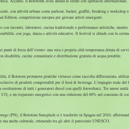
oteca. Accanto, il RototomCircus anima le serate con spettacoli internazionali.
centi, con attività urbane come parkour, basket, graffiti, breaking e workshop r
al Edition, competizione europea per giovani artisti emergenti.
o con incontri, laboratori, cucina tradizionale e performance artistiche, ment
tenibilità, con yoga, danza e attività educative. Il festival si chiude con la cer
 punti di forza dell’evento: una vera e propria città temporanea dotata di servi
on disabilità, cucine comunitarie e distribuzione gratuita di acqua potabile.
lità, il Rototom promuove pratiche virtuose come raccolta differenziata, utilizz
esclusivo di prodotti compostabili per il food & beverage. L’impegno reale del f
 sostituzione di tutti i generatori diesel con quelli fotovoltaici. Tre nuove unit
di CO₂ e un risparmio energetico con una riduzione del 60% nel consumo di comb
mbergo (PN), il Rototom Sunsplash si è trasferito in Spagna nel 2010, afferman
e ma anche culturale, ottenendo tra gli altri il patrocinio UNESCO.