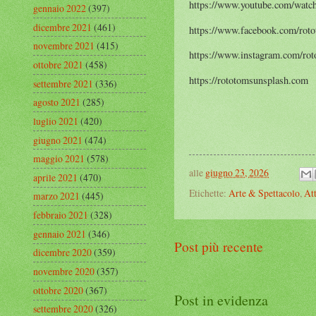
https://www.youtube.com/wat
gennaio 2022
(397)
dicembre 2021
(461)
https://www.facebook.com/roto
novembre 2021
(415)
https://www.instagram.com/rot
ottobre 2021
(458)
https://rototomsunsplash.com
settembre 2021
(336)
agosto 2021
(285)
luglio 2021
(420)
giugno 2021
(474)
maggio 2021
(578)
alle
giugno 23, 2026
aprile 2021
(470)
Etichette:
Arte & Spettacolo
,
Att
marzo 2021
(445)
febbraio 2021
(328)
gennaio 2021
(346)
Post più recente
dicembre 2020
(359)
novembre 2020
(357)
ottobre 2020
(367)
Post in evidenza
settembre 2020
(326)