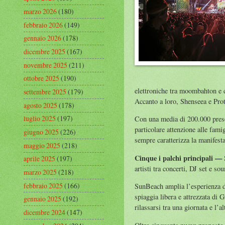
marzo 2026
(180)
febbraio 2026
(149)
gennaio 2026
(178)
dicembre 2025
(167)
novembre 2025
(211)
ottobre 2025
(190)
elettroniche tra moombahton e d
settembre 2025
(179)
Accanto a loro, Shenseea e Prot
agosto 2025
(178)
luglio 2025
(197)
Con una media di 200.000 presen
particolare attenzione alle famig
giugno 2025
(226)
sempre caratterizza la manifest
maggio 2025
(218)
Cinque i palchi principali —
aprile 2025
(197)
artisti tra concerti, DJ set e so
marzo 2025
(218)
febbraio 2025
(166)
SunBeach amplia l’esperienza del
spiaggia libera e attrezzata di 
gennaio 2025
(192)
rilassarsi tra una giornata e l’al
dicembre 2024
(147)