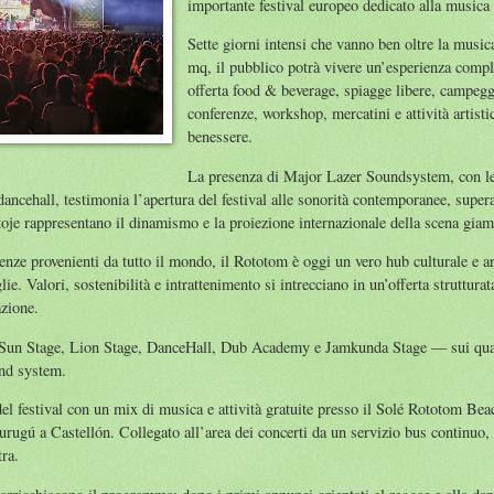
importante festival europeo dedicato alla musica
Sette giorni intensi che vanno ben oltre la music
mq, il pubblico potrà vivere un’esperienza compl
offerta food & beverage, spiagge libere, campeggio
conferenze, workshop, mercatini e attività artistic
benessere.
La presenza di Major Lazer Soundsystem, con l
ancehall, testimonia l’apertura del festival alle sonorità contemporanee, supera
oje rappresentano il dinamismo e la proiezione internazionale della scena giam
ze provenienti da tutto il mondo, il Rototom è oggi un vero hub culturale e art
lie. Valori, sostenibilità e intrattenimento si intrecciano in un’offerta strutturat
azione.
Sun Stage, Lion Stage, DanceHall, Dub Academy e Jamkunda Stage — sui quali 
und system.
 festival con un mix di musica e attività gratuite presso il Solé Rototom Beach
Gurugú a Castellón. Collegato all’area dei concerti da un servizio bus continuo, 
tra.