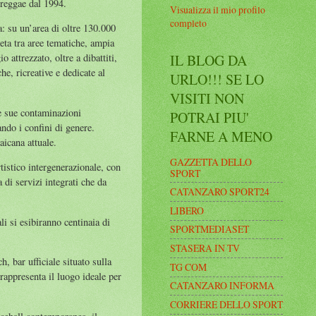
 reggae dal 1994.
Visualizza il mio profilo
completo
a: su un’area di oltre 130.000
eta tra aree tematiche, ampia
IL BLOG DA
 attrezzato, oltre a dibattiti,
he, ricreative e dedicate al
URLO!!! SE LO
VISITI NON
e sue contaminazioni
POTRAI PIU'
ndo i confini di genere.
FARNE A MENO
aicana attuale.
GAZZETTA DELLO
istico intergenerazionale, con
SPORT
a di servizi integrati che da
CATANZARO SPORT24
LIBERO
si esibiranno centinaia di
SPORTMEDIASET
STASERA IN TV
, bar ufficiale situato sulla
TG COM
rappresenta il luogo ideale per
CATANZARO INFORMA
CORRIERE DELLO SPORT