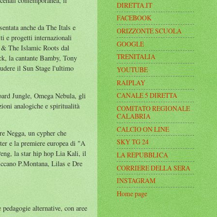
ncehall contemporanea, il
DIRETTA.IT
FACEBOOK
entata anche da The Itals e
ORIZZONTE SCUOLA
 e progetti internazionali
GOOGLE
i & The Islamic Roots dal
TRENITALIA
ck, la cantante Bamby, Tony
udere il Sun Stage l'ultimo
YOUTUBE
RAIPLAY
CANALE 5 DIRETTA
oard Jungle, Omega Nebula, gli
zioni analogiche e spiritualità
COMITATO REGIONALE
CALABRIA
CALCIO ON LINE
ure Negga, un cypher che
SKY TG 24
tter e la premiere europea di "A
ng, la star hip hop Lia Kali, il
LA REPUBBLICA
iccano P.Montana, Lilas e Dre
CORRIERE DELLA SERA
INSTAGRAM
Home page
 pedagogie alternative, con aree