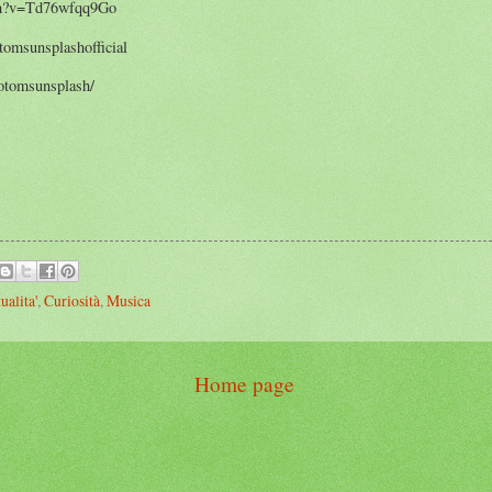
ch?v=Td76wfqq9Go
tomsunsplashofficial
otomsunsplash/
ualita'
,
Curiosità
,
Musica
Home page