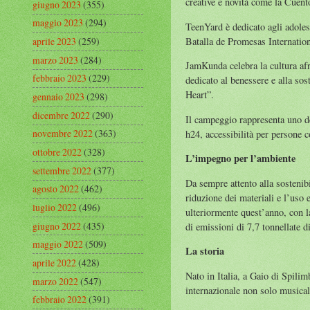
creative e novità come la Cuent
giugno 2023
(355)
maggio 2023
(294)
TeenYard è dedicato agli adoles
Batalla de Promesas Internation
aprile 2023
(259)
marzo 2023
(284)
JamKunda celebra la cultura afr
febbraio 2023
(229)
dedicato al benessere e alla sos
Heart”.
gennaio 2023
(298)
dicembre 2022
(290)
Il campeggio rappresenta uno dei
novembre 2022
(363)
h24, accessibilità per persone c
ottobre 2022
(328)
L’impegno per l’ambiente
settembre 2022
(377)
Da sempre attento alla sostenibi
agosto 2022
(462)
riduzione dei materiali e l’uso 
luglio 2022
(496)
ulteriormente quest’anno, con la
giugno 2022
(435)
di emissioni di 7,7 tonnellate 
maggio 2022
(509)
La storia
aprile 2022
(428)
Nato in Italia, a Gaio di Spili
marzo 2022
(547)
internazionale non solo musical
febbraio 2022
(391)