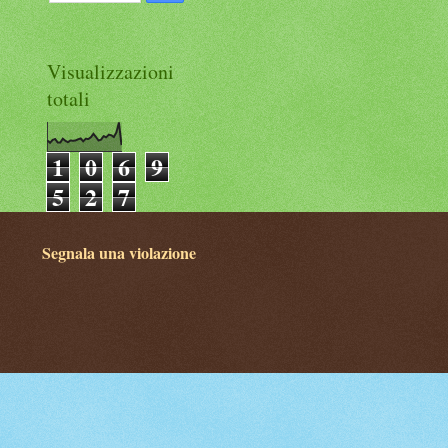
Visualizzazioni
totali
1
0
6
9
5
2
7
Segnala una violazione