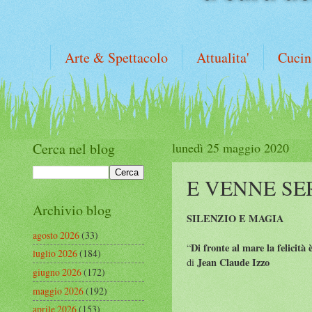
Arte & Spettacolo
Attualita'
Cucin
Cerca nel blog
lunedì 25 maggio 2020
E VENNE SER
Archivio blog
SILENZIO E MAGIA
agosto 2026
(33)
Di fronte al mare la felicità
“
luglio 2026
(184)
Jean Claude Izzo
di
giugno 2026
(172)
maggio 2026
(192)
aprile 2026
(153)