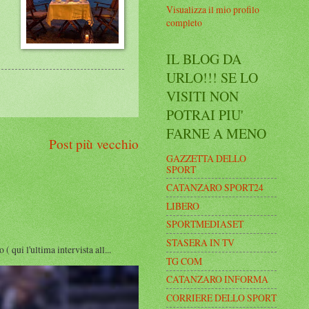
Visualizza il mio profilo
completo
IL BLOG DA
URLO!!! SE LO
VISITI NON
POTRAI PIU'
FARNE A MENO
Post più vecchio
GAZZETTA DELLO
SPORT
CATANZARO SPORT24
LIBERO
SPORTMEDIASET
STASERA IN TV
i l'ultima intervista all...
TG COM
CATANZARO INFORMA
CORRIERE DELLO SPORT