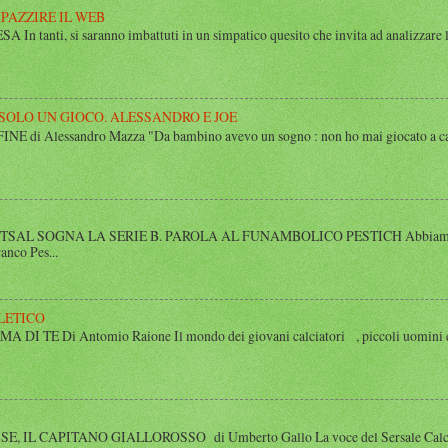
MPAZZIRE IL WEB
n tanti, si saranno imbattuti in un simpatico quesito che invita ad analizzare l’
 SOLO UN GIOCO. ALESSANDRO E JOE
di Alessandro Mazza "Da bambino avevo un sogno : non ho mai giocato a calcio 
SAL SOGNA LA SERIE B. PAROLA AL FUNAMBOLICO PESTICH Abbiamo inco
anco Pes...
LETICO
 TE Di Antomio Raione Il mondo dei giovani calciatori , piccoli uomini e
 IL CAPITANO GIALLOROSSO di Umberto Gallo La voce del Sersale Calcio, il