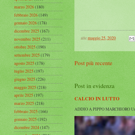
marzo 2026
(180)
febbraio 2026
(149)
gennaio 2026
(178)
dicembre 2025
(167)
alle
maggio 25, 2020
novembre 2025
(211)
ottobre 2025
(190)
settembre 2025
(179)
Post più recente
agosto 2025
(178)
luglio 2025
(197)
giugno 2025
(226)
Post in evidenza
maggio 2025
(218)
aprile 2025
(197)
CALCIO IN LUTTO
marzo 2025
(218)
ADDIO A PIPPO MARCHIORO Un’altra g
febbraio 2025
(166)
gennaio 2025
(192)
dicembre 2024
(147)