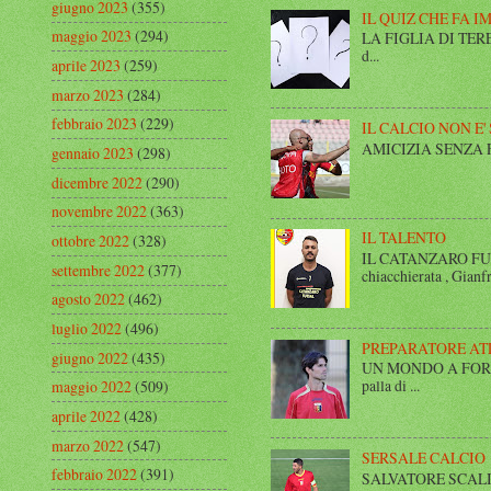
giugno 2023
(355)
IL QUIZ CHE FA I
maggio 2023
(294)
LA FIGLIA DI TERESA I
d...
aprile 2023
(259)
marzo 2023
(284)
febbraio 2023
(229)
IL CALCIO NON E'
AMICIZIA SENZA FINE 
gennaio 2023
(298)
dicembre 2022
(290)
novembre 2022
(363)
IL TALENTO
ottobre 2022
(328)
IL CATANZARO FUT
settembre 2022
(377)
chiacchierata , Gianfr
agosto 2022
(462)
luglio 2022
(496)
PREPARATORE AT
giugno 2022
(435)
UN MONDO A FORMA DI
palla di ...
maggio 2022
(509)
aprile 2022
(428)
marzo 2022
(547)
SERSALE CALCIO
febbraio 2022
(391)
SALVATORE SCALISE,