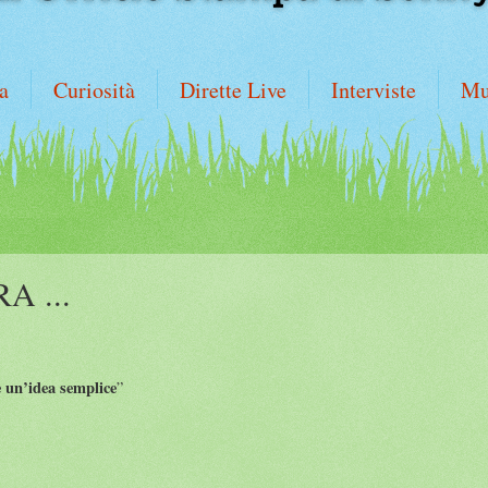
a
Curiosità
Dirette Live
Interviste
Mu
A ...
 è un’idea semplice
”