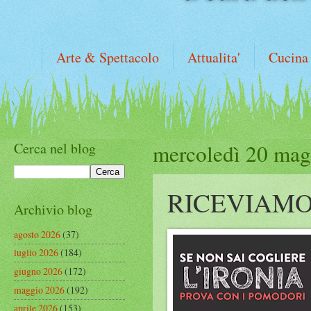
Arte & Spettacolo
Attualita'
Cucina
Cerca nel blog
mercoledì 20 mag
RICEVIAMO
Archivio blog
agosto 2026
(37)
luglio 2026
(184)
giugno 2026
(172)
maggio 2026
(192)
aprile 2026
(153)