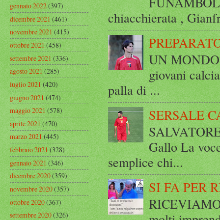
FUNAMBOLICO
gennaio 2022
(397)
chiacchierata , Gianf
dicembre 2021
(461)
novembre 2021
(415)
PREPARATO
ottobre 2021
(458)
UN MONDO A 
settembre 2021
(336)
giovani calci
agosto 2021
(285)
luglio 2021
(420)
palla di ...
giugno 2021
(474)
maggio 2021
(578)
SERSALE C
aprile 2021
(470)
SALVATORE 
marzo 2021
(445)
Gallo La voce
febbraio 2021
(328)
semplice chi...
gennaio 2021
(346)
dicembre 2020
(359)
SI FA PER 
novembre 2020
(357)
RICEVIAMO E
ottobre 2020
(367)
molti imprend
settembre 2020
(326)