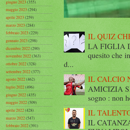
giugno 2023
(355)
maggio 2023
(294)
aprile 2023
(259)
marzo 2023
(284)
febbraio 2023
(229)
IL QUIZ CH
gennaio 2023
(298)
LA FIGLIA DI
dicembre 2022
(290)
quesito che in
novembre 2022
(363)
d...
ottobre 2022
(328)
settembre 2022
(377)
IL CALCIO 
agosto 2022
(462)
AMICIZIA SE
luglio 2022
(496)
giugno 2022
(435)
sogno : non ho
maggio 2022
(509)
aprile 2022
(428)
IL TALENT
marzo 2022
(547)
IL CATANZ
febbraio 2022
(391)