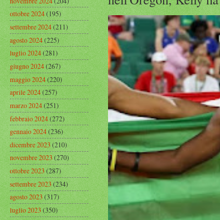
novembre 2024
(204)
ottobre 2024
(195)
settembre 2024
(211)
agosto 2024
(225)
luglio 2024
(281)
giugno 2024
(267)
maggio 2024
(220)
aprile 2024
(257)
marzo 2024
(251)
febbraio 2024
(272)
gennaio 2024
(236)
dicembre 2023
(210)
novembre 2023
(270)
ottobre 2023
(287)
settembre 2023
(234)
agosto 2023
(317)
luglio 2023
(350)