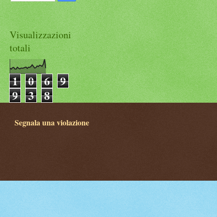
Visualizzazioni
totali
1
0
6
9
9
3
8
Segnala una violazione