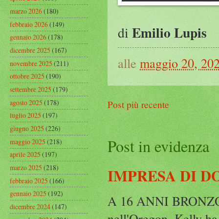
marzo 2026
(180)
febbraio 2026
(149)
Emilio Lupis
di
gennaio 2026
(178)
dicembre 2025
(167)
alle
maggio 20, 20
novembre 2025
(211)
ottobre 2025
(190)
settembre 2025
(179)
agosto 2025
(178)
Post più recente
luglio 2025
(197)
giugno 2025
(226)
Post in evidenza
maggio 2025
(218)
aprile 2025
(197)
marzo 2025
(218)
IMPRESA DI D
febbraio 2025
(166)
gennaio 2025
(192)
A 16 ANNI BRONZO
dicembre 2024
(147)
nell'Oregon, Kelly ha