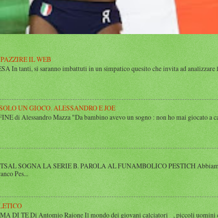
MPAZZIRE IL WEB
n tanti, si saranno imbattuti in un simpatico quesito che invita ad analizzare l’
 SOLO UN GIOCO. ALESSANDRO E JOE
di Alessandro Mazza "Da bambino avevo un sogno : non ho mai giocato a calcio 
SAL SOGNA LA SERIE B. PAROLA AL FUNAMBOLICO PESTICH Abbiamo inco
anco Pes...
LETICO
 TE Di Antomio Raione Il mondo dei giovani calciatori , piccoli uomini e