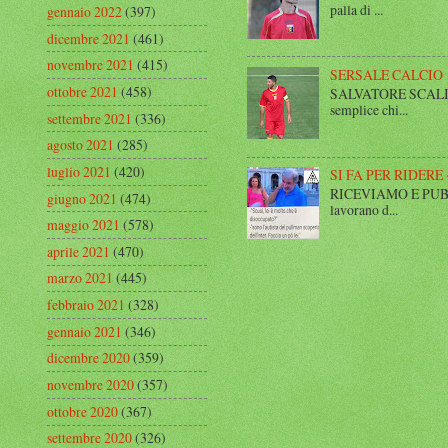
palla di ...
gennaio 2022
(397)
dicembre 2021
(461)
novembre 2021
(415)
SERSALE CALCIO
ottobre 2021
(458)
SALVATORE SCALISE,
semplice chi...
settembre 2021
(336)
agosto 2021
(285)
luglio 2021
(420)
SI FA PER RIDERE 
RICEVIAMO E PUBBLIC
giugno 2021
(474)
lavorano d...
maggio 2021
(578)
aprile 2021
(470)
marzo 2021
(445)
febbraio 2021
(328)
gennaio 2021
(346)
dicembre 2020
(359)
novembre 2020
(357)
ottobre 2020
(367)
settembre 2020
(326)