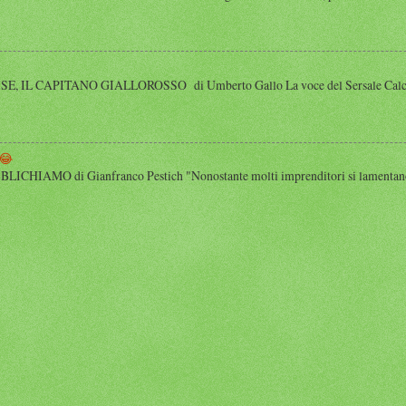
 IL CAPITANO GIALLOROSSO di Umberto Gallo La voce del Sersale Calcio, il
😂
HIAMO di Gianfranco Pestich "Nonostante molti imprenditori si lamentano 