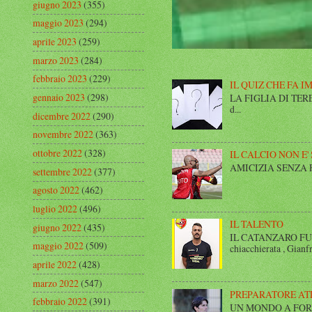
giugno 2023
(355)
maggio 2023
(294)
aprile 2023
(259)
marzo 2023
(284)
febbraio 2023
(229)
IL QUIZ CHE FA I
gennaio 2023
(298)
LA FIGLIA DI TERESA I
d...
dicembre 2022
(290)
novembre 2022
(363)
ottobre 2022
(328)
IL CALCIO NON E'
AMICIZIA SENZA FINE 
settembre 2022
(377)
agosto 2022
(462)
luglio 2022
(496)
IL TALENTO
giugno 2022
(435)
IL CATANZARO FUT
maggio 2022
(509)
chiacchierata , Gianfr
aprile 2022
(428)
marzo 2022
(547)
PREPARATORE AT
febbraio 2022
(391)
UN MONDO A FORMA DI