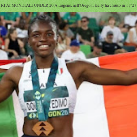
I MONDIALI UNDER 20 A Eugene, nell'Oregon, Kelly ha chiuso in 11"27 diet