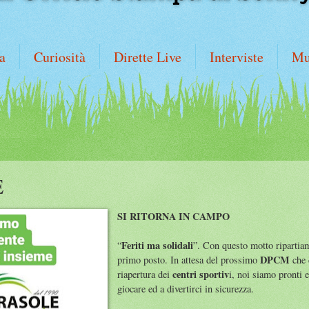
a
Curiosità
Dirette Live
Interviste
Mu
E
SI RITORNA IN CAMPO
Feriti ma solidali
“
”. Con questo motto riparti
DPCM
primo posto. In attesa del prossimo
che d
centri sportiv
riapertura dei
i, noi siamo pronti e
giocare ed a divertirci in sicurezza.