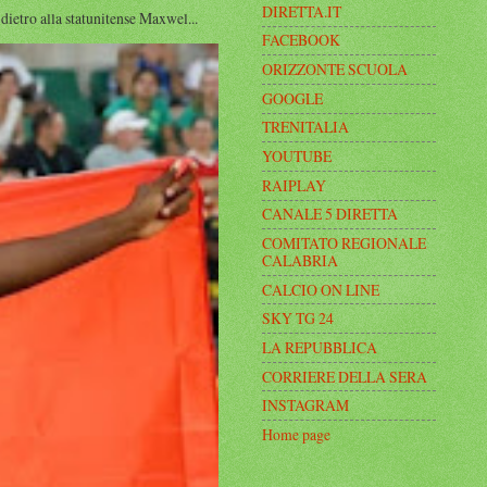
DIRETTA.IT
ro alla statunitense Maxwel...
FACEBOOK
ORIZZONTE SCUOLA
GOOGLE
TRENITALIA
YOUTUBE
RAIPLAY
CANALE 5 DIRETTA
COMITATO REGIONALE
CALABRIA
CALCIO ON LINE
SKY TG 24
LA REPUBBLICA
CORRIERE DELLA SERA
INSTAGRAM
Home page