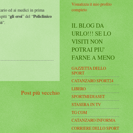
Visualizza il mio profilo
completo
tario ed ai medici in prima
gli eroi
Policlinico
spiti “
” del “
iò
”.
IL BLOG DA
URLO!!! SE LO
VISITI NON
POTRAI PIU'
FARNE A MENO
GAZZETTA DELLO
SPORT
CATANZARO SPORT24
LIBERO
Post più vecchio
SPORTMEDIASET
STASERA IN TV
TG COM
CATANZARO INFORMA
CORRIERE DELLO SPORT