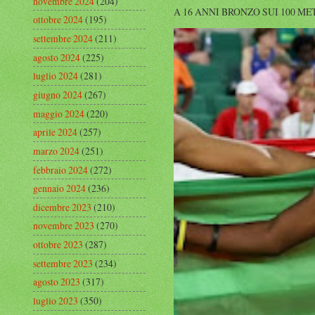
novembre 2024
(204)
A 16 ANNI BRONZO SUI 100 METRI A
ottobre 2024
(195)
settembre 2024
(211)
agosto 2024
(225)
luglio 2024
(281)
giugno 2024
(267)
maggio 2024
(220)
aprile 2024
(257)
marzo 2024
(251)
febbraio 2024
(272)
gennaio 2024
(236)
dicembre 2023
(210)
novembre 2023
(270)
ottobre 2023
(287)
settembre 2023
(234)
agosto 2023
(317)
luglio 2023
(350)