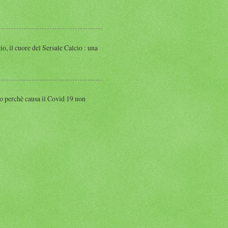
 cuore del Sersale Calcio : una
perchè causa il Covid 19 non