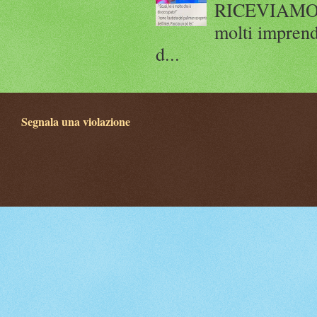
RICEVIAMO E
molti imprend
d...
Segnala una violazione