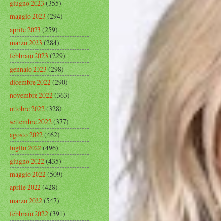
giugno 2023
(355)
maggio 2023
(294)
aprile 2023
(259)
marzo 2023
(284)
febbraio 2023
(229)
gennaio 2023
(298)
dicembre 2022
(290)
novembre 2022
(363)
ottobre 2022
(328)
settembre 2022
(377)
agosto 2022
(462)
luglio 2022
(496)
giugno 2022
(435)
maggio 2022
(509)
aprile 2022
(428)
marzo 2022
(547)
febbraio 2022
(391)