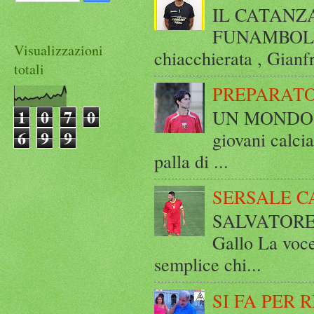
IL CATANZ
FUNAMBOLICO
Visualizzazioni
chiacchierata , Gianf
totali
PREPARATO
1
0
7
0
UN MONDO A 
6
9
9
giovani calci
palla di ...
SERSALE C
SALVATORE 
Gallo La voce
semplice chi...
SI FA PER 