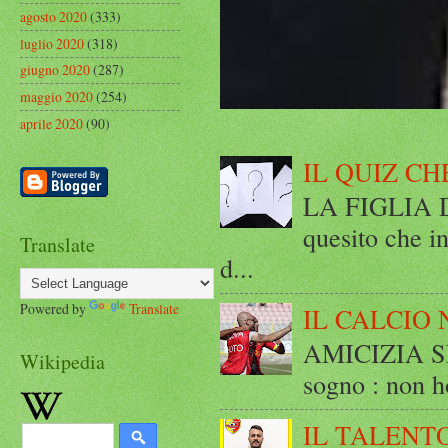
agosto 2020
(333)
luglio 2020
(318)
giugno 2020
(287)
maggio 2020
(254)
aprile 2020
(90)
IL QUIZ CH
LA FIGLIA DI
quesito che in
Translate
d...
Powered by
Translate
IL CALCIO 
AMICIZIA SE
Wikipedia
sogno : non ho
IL TALENT