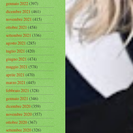
gennaio 2022
(397)
dicembre 2021
(461)
novembre 2021
(415)
ottobre 2021
(458)
settembre 2021
(336)
agosto 2021
(285)
luglio 2021
(420)
giugno 2021
(474)
maggio 2021
(578)
aprile 2021
(470)
marzo 2021
(445)
febbraio 2021
(328)
gennaio 2021
(346)
dicembre 2020
(359)
novembre 2020
(357)
ottobre 2020
(367)
settembre 2020
(326)