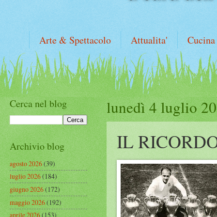
Arte & Spettacolo
Attualita'
Cucina
Cerca nel blog
lunedì 4 luglio 2
IL RICORD
Archivio blog
agosto 2026
(39)
luglio 2026
(184)
giugno 2026
(172)
maggio 2026
(192)
aprile 2026
(153)