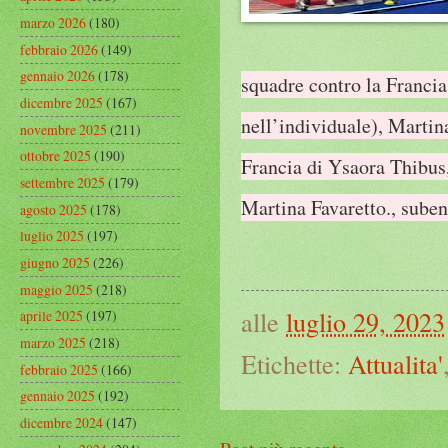
marzo 2026
(180)
febbraio 2026
(149)
gennaio 2026
(178)
squadre contro la Francia
dicembre 2025
(167)
nell’individuale), Marti
novembre 2025
(211)
ottobre 2025
(190)
Francia di Ysaora Thibus,
settembre 2025
(179)
Martina Favaretto., suben
agosto 2025
(178)
luglio 2025
(197)
giugno 2025
(226)
maggio 2025
(218)
alle
luglio 29, 2023
aprile 2025
(197)
marzo 2025
(218)
Etichette:
Attualita'
febbraio 2025
(166)
gennaio 2025
(192)
dicembre 2024
(147)