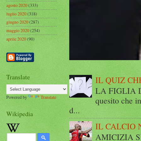
agosto 2020
(333)
luglio 2020
(318)
giugno 2020
(287)
maggio 2020
(254)
aprile 2020
(90)
Translate
IL QUIZ CH
LA FIGLIA DI
Powered by
Translate
quesito che in
d...
Wikipedia
IL CALCIO 
AMICIZIA SE