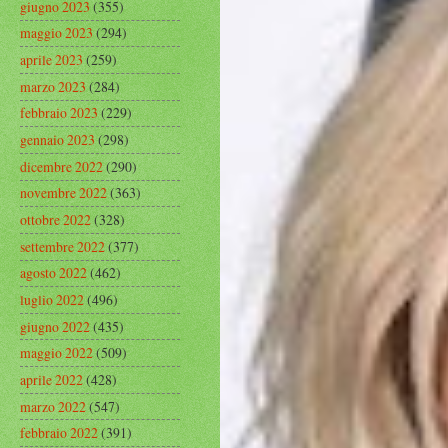
giugno 2023
(355)
maggio 2023
(294)
aprile 2023
(259)
marzo 2023
(284)
febbraio 2023
(229)
gennaio 2023
(298)
dicembre 2022
(290)
novembre 2022
(363)
ottobre 2022
(328)
settembre 2022
(377)
agosto 2022
(462)
luglio 2022
(496)
giugno 2022
(435)
maggio 2022
(509)
aprile 2022
(428)
marzo 2022
(547)
febbraio 2022
(391)