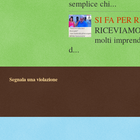
semplice chi...
SI FA PER 
RICEVIAMO E
molti imprend
d...
Segnala una violazione