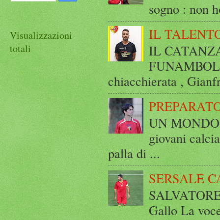
sogno : non ho
IL TALENT
Visualizzazioni
totali
IL CATANZ
FUNAMBOLICO
chiacchierata , Gianf
PREPARATO
UN MONDO A 
giovani calci
palla di ...
SERSALE C
SALVATORE 
Gallo La voce