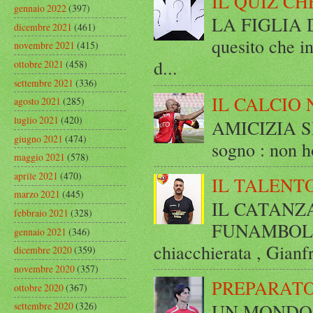
IL QUIZ CH
gennaio 2022
(397)
LA FIGLIA DI
dicembre 2021
(461)
quesito che in
novembre 2021
(415)
d...
ottobre 2021
(458)
settembre 2021
(336)
IL CALCIO 
agosto 2021
(285)
luglio 2021
(420)
AMICIZIA SE
giugno 2021
(474)
sogno : non ho
maggio 2021
(578)
aprile 2021
(470)
IL TALENT
marzo 2021
(445)
IL CATANZ
febbraio 2021
(328)
FUNAMBOLICO
gennaio 2021
(346)
chiacchierata , Gianf
dicembre 2020
(359)
novembre 2020
(357)
PREPARATO
ottobre 2020
(367)
UN MONDO A 
settembre 2020
(326)