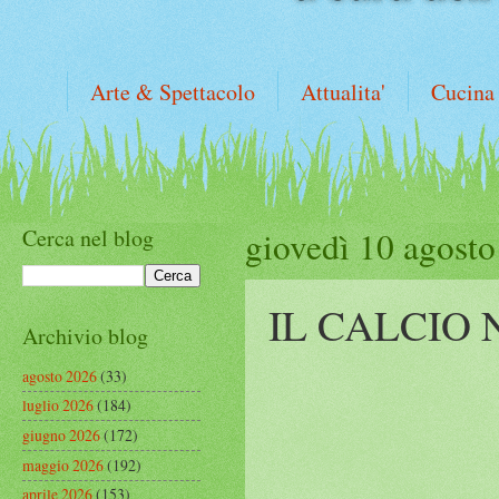
Arte & Spettacolo
Attualita'
Cucina
Cerca nel blog
giovedì 10 agost
IL CALCIO 
Archivio blog
agosto 2026
(33)
luglio 2026
(184)
giugno 2026
(172)
maggio 2026
(192)
aprile 2026
(153)