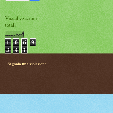
Visualizzazioni
totali
1
0
6
9
3
4
1
Segnala una violazione