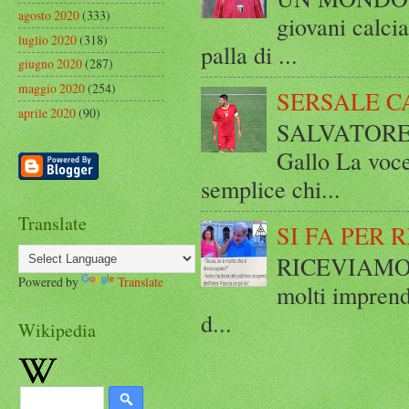
agosto 2020
(333)
giovani calci
luglio 2020
(318)
palla di ...
giugno 2020
(287)
maggio 2020
(254)
SERSALE C
aprile 2020
(90)
SALVATORE 
Gallo La voce
semplice chi...
Translate
SI FA PER 
RICEVIAMO E
Powered by
Translate
molti imprend
d...
Wikipedia