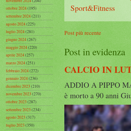
novembre 2024
(204)
Sport&Fitness
ottobre 2024
(195)
settembre 2024
(211)
agosto 2024
(225)
luglio 2024
(281)
Post più recente
giugno 2024
(267)
maggio 2024
(220)
Post in evidenza
aprile 2024
(257)
marzo 2024
(251)
CALCIO IN LU
febbraio 2024
(272)
gennaio 2024
(236)
ADDIO A PIPPO MARC
dicembre 2023
(210)
è morto a 90 anni Gius
novembre 2023
(270)
ottobre 2023
(287)
settembre 2023
(234)
agosto 2023
(317)
luglio 2023
(350)