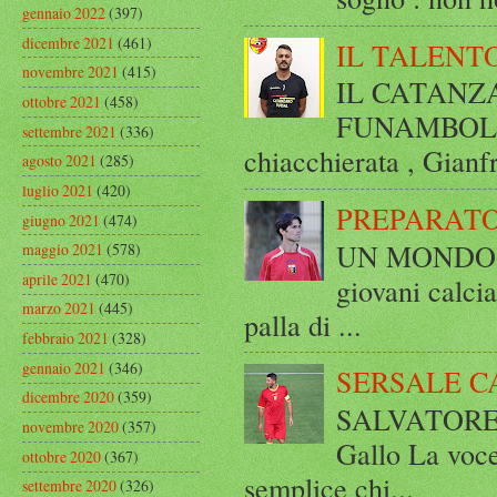
gennaio 2022
(397)
dicembre 2021
(461)
IL TALENT
novembre 2021
(415)
IL CATANZ
ottobre 2021
(458)
FUNAMBOLICO
settembre 2021
(336)
chiacchierata , Gianf
agosto 2021
(285)
luglio 2021
(420)
PREPARATO
giugno 2021
(474)
UN MONDO A 
maggio 2021
(578)
aprile 2021
(470)
giovani calci
marzo 2021
(445)
palla di ...
febbraio 2021
(328)
gennaio 2021
(346)
SERSALE C
dicembre 2020
(359)
SALVATORE 
novembre 2020
(357)
Gallo La voce
ottobre 2020
(367)
semplice chi...
settembre 2020
(326)