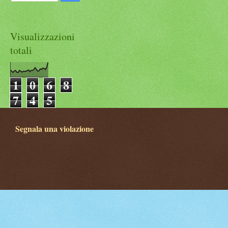
Visualizzazioni
totali
1
0
6
8
7
4
5
Segnala una violazione