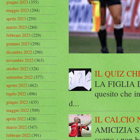
giugno 2023
(355)
maggio 2023
(294)
aprile 2023
(259)
marzo 2023
(284)
febbraio 2023
(229)
gennaio 2023
(298)
dicembre 2022
(290)
novembre 2022
(363)
ottobre 2022
(328)
IL QUIZ CH
settembre 2022
(377)
LA FIGLIA DI
agosto 2022
(462)
quesito che in
luglio 2022
(496)
d...
giugno 2022
(435)
maggio 2022
(509)
IL CALCIO 
aprile 2022
(428)
marzo 2022
(547)
AMICIZIA SE
febbraio 2022
(391)
sogno : non ho