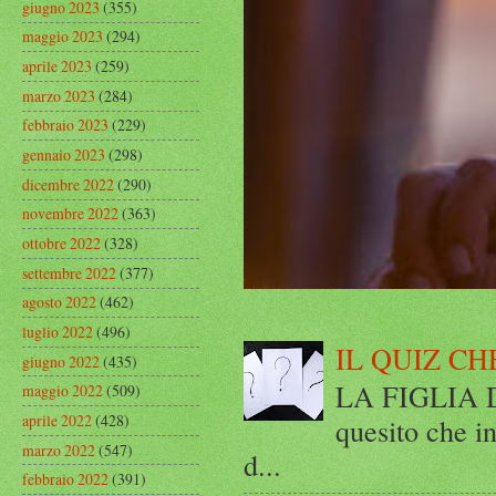
giugno 2023
(355)
maggio 2023
(294)
aprile 2023
(259)
marzo 2023
(284)
febbraio 2023
(229)
gennaio 2023
(298)
dicembre 2022
(290)
novembre 2022
(363)
ottobre 2022
(328)
settembre 2022
(377)
agosto 2022
(462)
luglio 2022
(496)
IL QUIZ CH
giugno 2022
(435)
LA FIGLIA DI
maggio 2022
(509)
aprile 2022
(428)
quesito che in
marzo 2022
(547)
d...
febbraio 2022
(391)