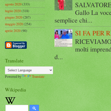
SALVATORE 
agosto 2020
(333)
Gallo La voce
luglio 2020
(318)
giugno 2020
(287)
semplice chi...
maggio 2020
(254)
aprile 2020
(90)
SI FA PER 
RICEVIAMO E
molti imprend
d...
Translate
Powered by
Translate
Wikipedia