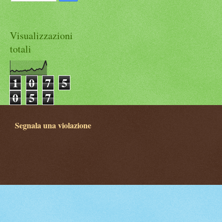
Visualizzazioni
totali
1
0
7
5
0
5
7
Segnala una violazione