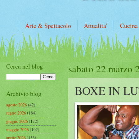
Arte & Spettacolo
Attualita'
Cucina
Cerca nel blog
sabato 22 marzo 
BOXE IN L
Archivio blog
agosto 2026
(42)
luglio 2026
(184)
giugno 2026
(172)
maggio 2026
(192)
aprile 2026
(153)