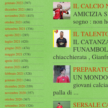
gennaio 2022
(397)
IL CALCIO 
dicembre 2021
(461)
AMICIZIA SE
novembre 2021
(415)
sogno : non ho
ottobre 2021
(458)
settembre 2021
(336)
IL TALENT
agosto 2021
(285)
IL CATANZ
luglio 2021
(420)
FUNAMBOLICO
giugno 2021
(474)
maggio 2021
(578)
chiacchierata , Gianf
aprile 2021
(470)
marzo 2021
(445)
PREPARATO
febbraio 2021
(328)
UN MONDO A 
gennaio 2021
(346)
giovani calci
dicembre 2020
(359)
palla di ...
novembre 2020
(357)
ottobre 2020
(367)
SERSALE C
settembre 2020
(326)