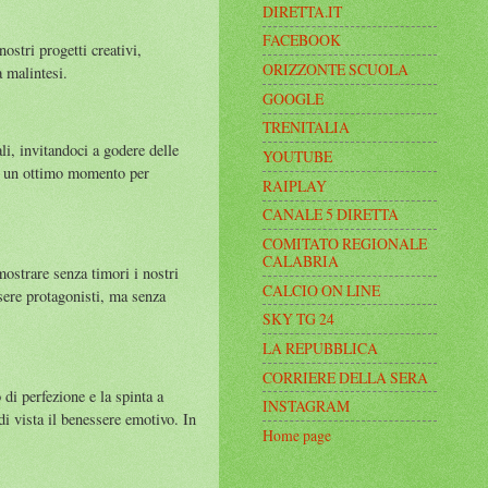
DIRETTA.IT
FACEBOOK
ostri progetti creativi,
ORIZZONTE SCUOLA
 malintesi.
GOOGLE
TRENITALIA
i, invitandoci a godere delle
YOUTUBE
 È un ottimo momento per
RAIPLAY
CANALE 5 DIRETTA
COMITATO REGIONALE
CALABRIA
ostrare senza timori i nostri
CALCIO ON LINE
ssere protagonisti, ma senza
SKY TG 24
LA REPUBBLICA
CORRIERE DELLA SERA
di perfezione e la spinta a
INSTAGRAM
di vista il benessere emotivo. In
Home page