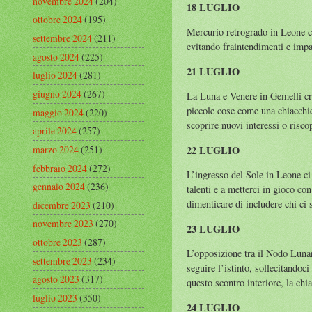
novembre 2024
(204)
18 LUGLIO
ottobre 2024
(195)
Mercurio retrogrado in Leone ci 
settembre 2024
(211)
evitando fraintendimenti e impa
agosto 2024
(225)
21 LUGLIO
luglio 2024
(281)
giugno 2024
(267)
La Luna e Venere in Gemelli cre
piccole cose come una chiacchi
maggio 2024
(220)
scoprire nuovi interessi o risco
aprile 2024
(257)
22 LUGLIO
marzo 2024
(251)
febbraio 2024
(272)
L’ingresso del Sole in Leone ci
gennaio 2024
(236)
talenti e a metterci in gioco co
dimenticare di includere chi ci 
dicembre 2023
(210)
novembre 2023
(270)
23 LUGLIO
ottobre 2023
(287)
L’opposizione tra il Nodo Lunare
settembre 2023
(234)
seguire l’istinto, sollecitandoc
agosto 2023
(317)
questo scontro interiore, la chia
luglio 2023
(350)
24 LUGLIO