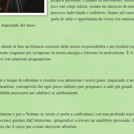
tra i vari corpi celesti, creano un intreccio di en
percorso individuale e collettivo. Siamo nel cuore
parla di sfide o opportunità da vivere con entus
 importanti del mese.
hiede di fare un bilancio concreto delle nostre responsabilità e dei risultati ra
brano stagnanti per recuperare la nostra energia e ritrovare la motivazione. È i
tivi con rinnovato pragmatismo.
 è tempo di rallentare e rivedere con attenzione i nostri piani, imparando a no
inazione, consapevoli che ogni passo indietro può prepararci a salti più grandi.
sibilità necessaria per adattarci ai cambiamenti.
aturno e poi a Nettuno in Ariete ci porta a confrontarci con una profonda tensio
sciarci guidare dall’intuizione, spingendoci a trovare un equilibrio personale. 
ta che il cuore per evitare decisioni affrettate.