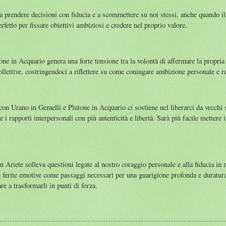
 prendere decisioni con fiducia e a scommettere su noi stessi, anche quando il
etto per fissare obiettivi ambiziosi e credere nel proprio valore.
ne in Acquario genera una forte tensione tra la volontà di affermare la propria i
llettive, costringendoci a riflettere su come coniugare ambizione personale e re
con Urano in Gemelli e Plutone in Acquario ci sostiene nel liberarci da vecchi 
 i rapporti interpersonali con più autenticità e libertà. Sarà più facile mettere 
 Ariete solleva questioni legate al nostro coraggio personale e alla fiducia in n
re ferite emotive come passaggi necessari per una guarigione profonda e duratur
re a trasformarli in punti di forza.