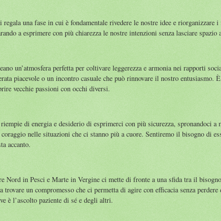
regala una fase in cui è fondamentale rivedere le nostre idee e riorganizzare i n
rando a esprimere con più chiarezza le nostre intenzioni senza lasciare spazio a
ano un’atmosfera perfetta per coltivare leggerezza e armonia nei rapporti social
erata piacevole o un incontro casuale che può rinnovare il nostro entusiasmo.
prire vecchie passioni con occhi diversi.
 riempie di energia e desiderio di esprimerci con più sicurezza, spronandoci a m
n coraggio nelle situazioni che ci stanno più a cuore. Sentiremo il bisogno di e
sta accanto.
 Nord in Pesci e Marte in Vergine ci mette di fronte a una sfida tra il bisogno 
i a trovare un compromesso che ci permetta di agire con efficacia senza perdere 
ve è l’ascolto paziente di sé e degli altri.