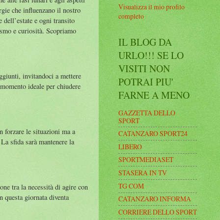
Visualizza il mio profilo
ergie che influenzano il nostro
completo
 dell’estate e ogni transito
iasmo e curiosità. Scopriamo
IL BLOG DA
URLO!!! SE LO
VISITI NON
ggiunti, invitandoci a mettere
POTRAI PIU'
l momento ideale per chiudere
FARNE A MENO
GAZZETTA DELLO
SPORT
n forzare le situazioni ma a
CATANZARO SPORT24
 La sfida sarà mantenere la
LIBERO
SPORTMEDIASET
STASERA IN TV
TG COM
ne tra la necessità di agire con
In questa giornata diventa
CATANZARO INFORMA
CORRIERE DELLO SPORT