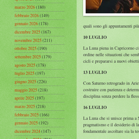
marzo 2026
(180)
febbraio 2026
(149)
gennaio 2026
(178)
quali sono gli appuntamenti più
dicembre 2025
(167)
10 LUGLIO
novembre 2025
(211)
La Luna piena in Capricorno ci c
ottobre 2025
(190)
ordine nelle situazioni che sem
settembre 2025
(179)
cicli e prepararsi a nuovi obiet
agosto 2025
(178)
13 LUGLIO
luglio 2025
(197)
giugno 2025
(226)
Con Saturno retrogrado in Ariete
costruire con pazienza e determ
maggio 2025
(218)
disciplina senza perdere la fles
aprile 2025
(197)
marzo 2025
(218)
16 LUGLIO
febbraio 2025
(166)
La Luna che si unisce prima a S
gennaio 2025
(192)
pragmatismo e il desiderio di la
dicembre 2024
(147)
fondamentale ascoltare sia la tes