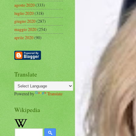
agosto 2020
(333)
luglio 2020
(318)
giugno 2020
(287)
maggio 2020
(254)
aprile 2020
(90)
Translate
Powered by
Translate
Wikipedia