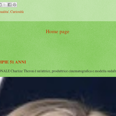
ualita'
,
Curiosità
Home page
IE 51 ANNI
rlize Theron è un'attrice, produttrice cinematografica e modella sudafrican