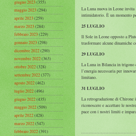
giugno 2023
(355)
La Luna nuova in Leone invita a
maggio 2023
(294)
intimidatorio. È un momento perf
aprile 2023
(259)
25 LUGLIO
marzo 2023
(284)
febbraio 2023
(229)
Il Sole in Leone opposto a Pluto
gennaio 2023
(298)
trasformare alcune dinamiche co
dicembre 2022
(290)
29 LUGLIO
novembre 2022
(363)
La Luna in Bilancia in trigono 
ottobre 2022
(328)
l’energia necessaria per innovare
settembre 2022
(377)
limitano.
agosto 2022
(462)
31 LUGLIO
luglio 2022
(496)
La retrogradazione di Chirone in
giugno 2022
(435)
riconoscere e accettare le nost
maggio 2022
(509)
pace con i nostri limiti e impara
aprile 2022
(428)
marzo 2022
(547)
febbraio 2022
(391)