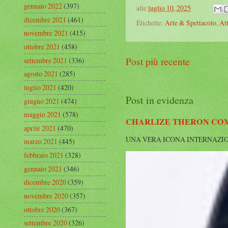
gennaio 2022
(397)
alle
luglio 10, 2025
dicembre 2021
(461)
Etichette:
Arte & Spettacolo
,
Att
novembre 2021
(415)
ottobre 2021
(458)
Post più recente
settembre 2021
(336)
agosto 2021
(285)
luglio 2021
(420)
Post in evidenza
giugno 2021
(474)
maggio 2021
(578)
CHARLIZE THERON COMP
aprile 2021
(470)
UNA VERA ICONA INTERNAZIONALE Cha
marzo 2021
(445)
febbraio 2021
(328)
gennaio 2021
(346)
dicembre 2020
(359)
novembre 2020
(357)
ottobre 2020
(367)
settembre 2020
(326)